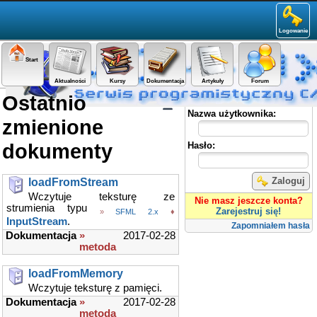
Logowanie
Start
Aktualności
Kursy
Dokumentacja
Artykuły
Forum
Ostatnio
Panel użytkownika
Nazwa użytkownika:
zmienione
dokumenty
Hasło:
Zaloguj
loadFromStream
Wczytuje teksturę ze
Nie masz jeszcze konta?
strumienia typu
Zarejestruj się!
»
SFML 2.x
♦
InputStream
.
Zapomniałem hasła
Dokumentacja
»
2017-02-28
metoda
loadFromMemory
Wczytuje teksturę z pamięci.
Dokumentacja
»
2017-02-28
metoda