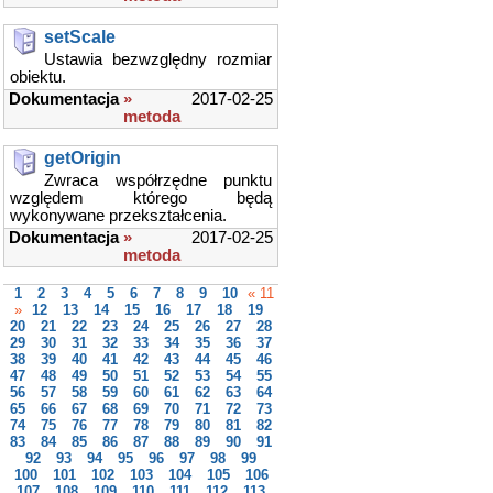
setScale
Ustawia bezwzględny rozmiar
obiektu.
Dokumentacja
»
2017-02-25
metoda
getOrigin
Zwraca współrzędne punktu
względem którego będą
wykonywane przekształcenia.
Dokumentacja
»
2017-02-25
metoda
1
2
3
4
5
6
7
8
9
10
« 11
»
12
13
14
15
16
17
18
19
20
21
22
23
24
25
26
27
28
29
30
31
32
33
34
35
36
37
38
39
40
41
42
43
44
45
46
47
48
49
50
51
52
53
54
55
56
57
58
59
60
61
62
63
64
65
66
67
68
69
70
71
72
73
74
75
76
77
78
79
80
81
82
83
84
85
86
87
88
89
90
91
92
93
94
95
96
97
98
99
100
101
102
103
104
105
106
107
108
109
110
111
112
113