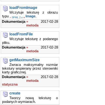
loadFromImage
Wczytuje teksturę z obrazu
typu
Image
.
»
SFML 2.x
♦
Dokumentacja
»
2017-02-28
metoda
loadFromFile
Wczytuje teksturę z podanego
pliku.
Dokumentacja
»
2017-02-28
metoda
getMaximumSize
Zwraca maksymalny rozmiar
tekstury wspierany przez sterowniki
karty graficznej.
Dokumentacja
»
2017-02-28
metoda
statyczna
create
Tworzy nową teksturę o
podanych wymiarach.