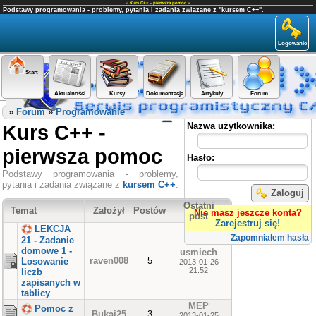
«
Kurs C++ - pierwsza pomoc
»
Podstawy programowania - problemy, pytania i zadania związane z "kursem C++".
Logowanie
Start
Aktualności
Kursy
Dokumentacja
Artykuły
Forum
Panel użytkownika
»
Forum
»
Programowanie
Kurs C++ -
Nazwa użytkownika:
pierwsza pomoc
Hasło:
Podstawy programowania - problemy,
pytania i zadania związane z
kursem C++
.
Zaloguj
Ostatni
Temat
Założył
Postów
Nie masz jeszcze konta?
post
Zarejestruj się!
LEKCJA
Zapomniałem hasła
21 - Zadanie
domowe 1 -
usmiech
raven008
5
Losowanie
2013-01-26
21:52
liczb
zapisanych w
tablicy
MEP
Pomoc z
Bukaj25
3
2013-01-25