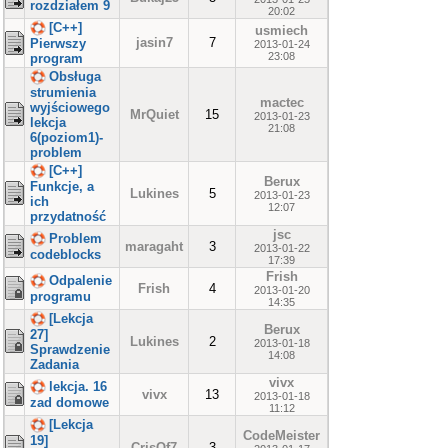
rozdziałem 9
20:02
[C++]
usmiech
jasin7
7
Pierwszy
2013-01-24
23:08
program
Obsługa
strumienia
mactec
wyjściowego
MrQuiet
15
2013-01-23
lekcja
21:08
6(poziom1)-
problem
[C++]
Berux
Funkcje, a
Lukines
5
2013-01-23
ich
12:07
przydatność
jsc
Problem
maragaht
3
2013-01-22
codeblocks
17:39
Frish
Odpalenie
Frish
4
2013-01-20
programu
14:35
[Lekcja
Berux
27]
Lukines
2
2013-01-18
Sprawdzenie
14:08
Zadania
vivx
lekcja. 16
vivx
13
2013-01-18
zad domowe
11:12
[Lekcja
CodeMeister
19]
CrisOf7
3