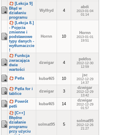
[Lekcja 9]
abdi
Błąd w
Wylfryd
4
2013-01-04
działaniu
01:14
programu
[Lekcja 8.]
- Pojęcia
zmienne i
Hornn
Hornn
10
podstawowe
2013-01-01
19:51
typy danych -
wytłumaczcie
!
Funkcja
pekfos
zwracająca
dzwigar
4
2012-12-30
dwie
12:59
wartości
jsc
Petla
kuba465
10
2012-12-29
14:37
dzwigar
Pętla for i
dzwigar
3
2012-12-29
tablice
13:42
dzwigar
Powrót
kuba465
14
2012-12-29
petli
01:57
[C++]
Błędne
solmat95
działanie
solmat95
5
2012-12-26
programu
21:27
przy użyciu