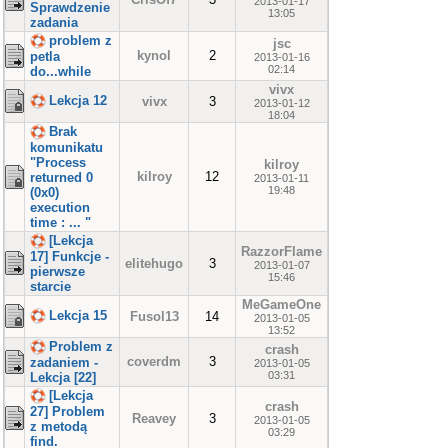
2013-01-17
Sprawdzenie
13:05
zadania
problem z
jsc
kynol
2
petla
2013-01-16
02:14
do...while
vivx
Lekcja 12
vivx
3
2013-01-12
18:04
Brak
komunikatu
"Process
kilroy
kilroy
12
returned 0
2013-01-11
19:48
(0x0)
execution
time : ... "
[Lekcja
RazzorFlame
17] Funkcje -
elitehugo
3
2013-01-07
pierwsze
15:46
starcie
MeGameOne
Lekcja 15
Fusol13
14
2013-01-05
13:52
Problem z
crash
coverdm
3
zadaniem -
2013-01-05
03:31
Lekcja [22]
[Lekcja
crash
27] Problem
Reavey
3
2013-01-05
z metodą
03:29
find.