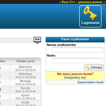
«
Kurs C++ - pierwsza pomoc
»
Logowanie
Panel użytkownika
Nazwa użytkownika:
Hasło:
tów
Ostatni post
Admixior
Zaloguj
3
2012-11-30 23:24
Admixior
Nie masz jeszcze konta?
5
2012-11-30 22:54
Zarejestruj się!
Mrovqa
4
Zapomniałem hasła
2012-11-29 20:46
lhrrob
1
2012-11-29 07:49
kynol
2
2012-11-28 01:22
krzyk
3
2012-11-23 18:30