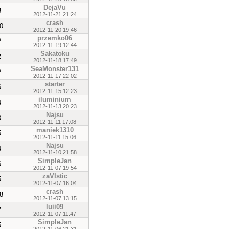
DejaVu
3
2012-11-21 21:24
crash
0
2012-11-20 19:46
przemko06
2
2012-11-19 12:44
Sakatoku
2
2012-11-18 17:49
SeaMonster131
2
2012-11-17 22:02
starter
6
2012-11-15 12:23
iluminium
4
2012-11-13 20:23
Najsu
3
2012-11-11 17:08
maniek1310
5
2012-11-11 15:06
Najsu
4
2012-11-10 21:58
SimpleJan
6
2012-11-07 19:54
zaVIstic
5
2012-11-07 16:04
crash
8
2012-11-07 13:15
luii09
7
2012-11-07 11:47
SimpleJan
5