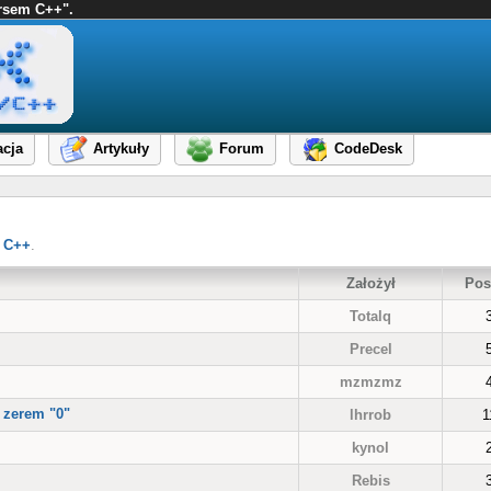
ursem C++".
cja
Artykuły
Forum
CodeDesk
 C++
.
Założył
Pos
Totalq
Precel
mzmzmz
i zerem "0"
lhrrob
1
kynol
Rebis