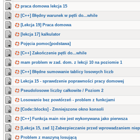
praca domowa lekcja 15
[C++] Błędny warunek w pętli do...while
[Lekcja 19] Praca domowa
[lekcja 17] kalkulator
Pojęcia pomoc[podstawa]
[C++] Zakończenie pętli do...while
mam problem w zad. dom. z lekcji 10 na poziomie 1
[C++] Błędne sumowanie tablicy losowych liczb
Lekcja 15 - sprawdzenie poprawności pracy domowej
Pseudolosowe liczby całkowite / Poziom 2
Losowanie bez powtórzeń - problem z funkcjami
[Code::blocks] - Zmniejszone okno konsoli
[C++] Funkcja main nie jest wykonywana jako pierwsza
[Lekcja 15, zad 1] Zabezpieczanie przed wprowadzaniem nie
Problem z maszyną losującą