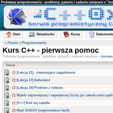
Podstawy programowania - problemy, pytania i zadania związane z "k
Start
Aktualności
Kursy
Dokumenta
»
Forum
»
Programowanie
Kurs C++ - pierwsza pomoc
Podstawy programowania - problemy, pytania i zadania związane z
kursem
Temat
[Lekcja 21] - interesujące zagadnienie
[Lekcja 17] Kalkulator
[Lekcja 30] Problem z lotkiem
Wybór najmniejszej i największej liczby po zakończeniu pętl
[C++] Kod się zapętla
Błąd SISEGV (segmentation fault)