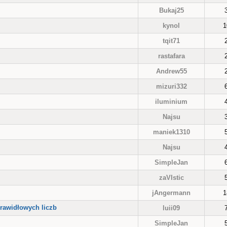
Bukaj25
kynol
1
tqit71
rastafara
Andrew55
mizuri332
iluminium
Najsu
maniek1310
Najsu
SimpleJan
zaVIstic
jAngermann
1
prawidłowych liczb
luii09
SimpleJan