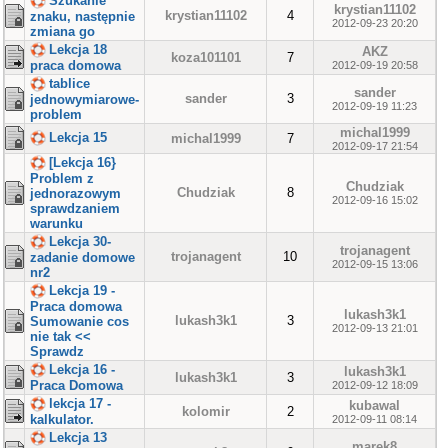
Szukanie
krystian11102
krystian11102
4
znaku, następnie
2012-09-23 20:20
zmiana go
Lekcja 18
AKZ
koza101101
7
praca domowa
2012-09-19 20:58
tablice
sander
sander
3
jednowymiarowe-
2012-09-19 11:23
problem
michal1999
Lekcja 15
michal1999
7
2012-09-17 21:54
[Lekcja 16}
Problem z
Chudziak
Chudziak
8
jednorazowym
2012-09-16 15:02
sprawdzaniem
warunku
Lekcja 30-
trojanagent
trojanagent
10
zadanie domowe
2012-09-15 13:06
nr2
Lekcja 19 -
Praca domowa
lukash3k1
lukash3k1
3
Sumowanie cos
2012-09-13 21:01
nie tak <<
Sprawdz
Lekcja 16 -
lukash3k1
lukash3k1
3
Praca Domowa
2012-09-12 18:09
lekcja 17 -
kubawal
kolomir
2
kalkulator.
2012-09-11 08:14
Lekcja 13
marek8