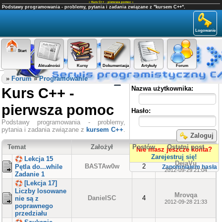
«
Kurs C++ - pierwsza pomoc
»
Podstawy programowania - problemy, pytania i zadania związane z "kursem C++".
Logowanie
Start
Aktualności
Kursy
Dokumentacja
Artykuły
Forum
Panel użytkownika
»
Forum
»
Programowanie
Kurs C++ -
Nazwa użytkownika:
pierwsza pomoc
Hasło:
Podstawy programowania - problemy,
pytania i zadania związane z
kursem C++
.
Zaloguj
Temat
Założył
Postów
Ostatni post
Nie masz jeszcze konta?
Zarejestruj się!
Lekcja 15
DejaVu
BASTAw0w
2
Pętla do...while
Zapomniałem hasła
2012-09-29 21:04
Zadanie 1
[Lekcja 17]
Liczby losowane
Mrovqa
DanielSC
4
nie są z
2012-09-28 21:33
poprawnego
przedziału