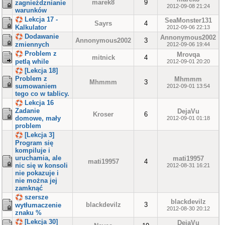
marek8
9
zagnieżdznianie
2012-09-08 21:24
warunków
Lekcja 17 -
SeaMonster131
Sayrs
4
Kalkulator
2012-09-06 22:13
Dodawanie
Annonymous2002
Annonymous2002
3
zmiennych
2012-09-06 19:44
Problem z
Mrovqa
mitnick
4
petlą while
2012-09-01 20:20
[Lekcja 18]
Problem z
Mhmmm
Mhmmm
3
sumowaniem
2012-09-01 13:54
tego co w tablicy.
Lekcja 16
Zadanie
DejaVu
Kroser
6
domowe, mały
2012-09-01 01:18
problem
[Lekcja 3]
Program się
kompiluje i
uruchamia, ale
mati19957
mati19957
4
nic się w konsoli
2012-08-31 16:21
nie pokazuje i
nie można jej
zamknąć
szersze
blackdevilz
blackdevilz
3
wytłumaczenie
2012-08-30 20:12
znaku %
[Lekcja 30]
DejaVu