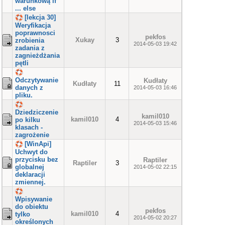
warunkową if
... else
[lekcja 30]
Weryfikacja
poprawnosci
pekfos
Xukay
3
zrobienia
2014-05-03 19:42
zadania z
zagnieżdżania
pętli
Odczytywanie
Kudłaty
Kudłaty
11
danych z
2014-05-03 16:46
pliku.
Dziedziczenie
kamil010
kamil010
4
po kilku
2014-05-03 15:46
klasach -
zagrożenie
[WinApi]
Uchwyt do
przycisku bez
Raptiler
Raptiler
3
globalnej
2014-05-02 22:15
deklaracji
zmiennej.
Wpisywanie
do obiektu
pekfos
kamil010
4
tylko
2014-05-02 20:27
określonych