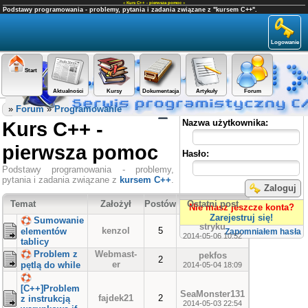
«
Kurs C++ - pierwsza pomoc
»
Podstawy programowania - problemy, pytania i zadania związane z "kursem C++".
Logowanie
Start
Aktualności
Kursy
Dokumentacja
Artykuły
Forum
Panel użytkownika
»
Forum
»
Programowanie
Kurs C++ -
Nazwa użytkownika:
pierwsza pomoc
Hasło:
Podstawy programowania - problemy,
pytania i zadania związane z
kursem C++
.
Zaloguj
Temat
Założył
Postów
Ostatni post
Nie masz jeszcze konta?
Zarejestruj się!
Sumowanie
stryku
kenzol
5
elementów
Zapomniałem hasła
2014-05-06 10:52
tablicy
Problem z
Webmast-
pekfos
2
er
pętlą do while
2014-05-04 18:09
[C++]Problem
SeaMonster131
fajdek21
2
z instrukcją
2014-05-03 22:54