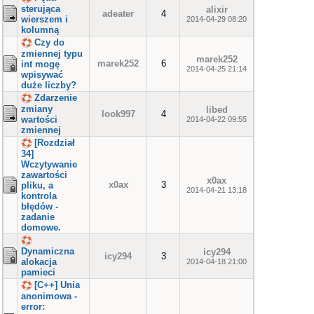
sterująca
alixir
adeater
4
wierszem i
2014-04-29 08:20
kolumną
Czy do
zmiennej typu
marek252
marek252
6
int mogę
2014-04-25 21:14
wpisywać
duże liczby?
Zdarzenie
zmiany
libed
look997
4
wartości
2014-04-22 09:55
zmiennej
[Rozdział
34]
Wczytywanie
zawartości
x0ax
x0ax
3
pliku, a
2014-04-21 13:18
kontrola
błędów -
zadanie
domowe.
Dynamiczna
icy294
icy294
3
alokacja
2014-04-18 21:00
pamieci
[C++] Unia
anonimowa -
error: