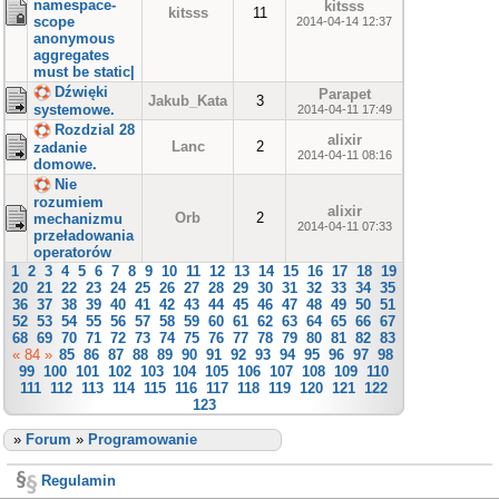
namespace-
kitsss
kitsss
11
scope
2014-04-14 12:37
anonymous
aggregates
must be static|
Dźwięki
Parapet
Jakub_Kata
3
systemowe.
2014-04-11 17:49
Rozdzial 28
alixir
Lanc
2
zadanie
2014-04-11 08:16
domowe.
Nie
rozumiem
alixir
Orb
2
mechanizmu
2014-04-11 07:33
przeładowania
operatorów
1
2
3
4
5
6
7
8
9
10
11
12
13
14
15
16
17
18
19
20
21
22
23
24
25
26
27
28
29
30
31
32
33
34
35
36
37
38
39
40
41
42
43
44
45
46
47
48
49
50
51
52
53
54
55
56
57
58
59
60
61
62
63
64
65
66
67
68
69
70
71
72
73
74
75
76
77
78
79
80
81
82
83
« 84 »
85
86
87
88
89
90
91
92
93
94
95
96
97
98
99
100
101
102
103
104
105
106
107
108
109
110
111
112
113
114
115
116
117
118
119
120
121
122
123
»
Forum
»
Programowanie
Regulamin