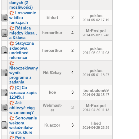
danych (2
możliwości)
Losowanie
pekfos
Ehlert
2
w kilku
2014-05-02 17:19
funkcjach
Różnica
MrPoxipol
heroarthur
4
między klasa ,
2014-05-02 15:48
a &klasa
Statyczna
składowa,
pekfos
heroarthur
2
undefined
2014-05-02 11:03
reference
Nieoczekiwany
pekfos
Nitr0Skay
4
wynik
2014-05-01 18:27
programu z
zadania
[C] Co
bombatom69
koe
3
oznacza zapis
2014-04-30 15:47
12345ul
Jak
Webmast-
MrPoxipol
3
obliczyć ciąg
er
2014-04-30 11:13
w zmiennej?
Sortowanie
wektora
libed
Kuaczor
3
wskaźników
2014-04-29 23:29
na strukture
Pętla