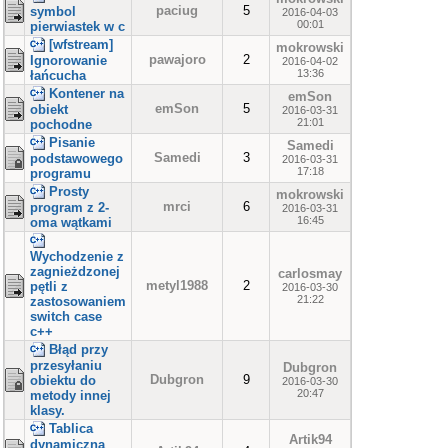
paciug
5
symbol
2016-04-03
00:01
pierwiastek w c
[wfstream]
mokrowski
pawajoro
2
Ignorowanie
2016-04-02
13:36
łańcucha
Kontener na
emSon
emSon
5
obiekt
2016-03-31
21:01
pochodne
Pisanie
Samedi
Samedi
3
podstawowego
2016-03-31
17:18
programu
Prosty
mokrowski
mrci
6
program z 2-
2016-03-31
16:45
oma wątkami
Wychodzenie z
zagnieżdzonej
carlosmay
metyl1988
2
pętli z
2016-03-30
21:22
zastosowaniem
switch case
c++
Błąd przy
przesyłaniu
Dubgron
Dubgron
9
obiektu do
2016-03-30
20:47
metody innej
klasy.
Tablica
Artik94
dynamiczna