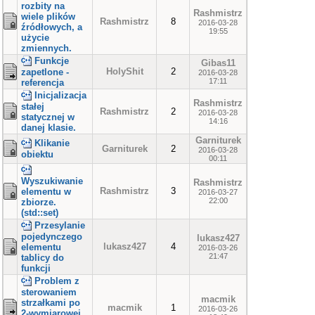
rozbity na
Rashmistrz
wiele plików
Rashmistrz
8
2016-03-28
źródłowych, a
19:55
użycie
zmiennych.
Funkcje
Gibas11
HolyShit
2
zapetlone -
2016-03-28
17:11
referencja
Inicjalizacja
Rashmistrz
stałej
Rashmistrz
2
2016-03-28
statycznej w
14:16
danej klasie.
Garniturek
Klikanie
Garniturek
2
2016-03-28
obiektu
00:11
Wyszukiwanie
Rashmistrz
Rashmistrz
3
elementu w
2016-03-27
22:00
zbiorze.
(std::set)
Przesylanie
pojedynczego
lukasz427
lukasz427
4
elementu
2016-03-26
21:47
tablicy do
funkcji
Problem z
sterowaniem
macmik
strzałkami po
macmik
1
2016-03-26
2-wymiarowej