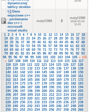
18:49
dynamicznej
tablicy struktur
Dane
wejsciowe c++
metyl1988
- porównanie
metyl1988
3
2016-03-26
dev c++ i
11:43
microsoft
visual studio
1
2
3
4
5
6
7
8
9
10
11
12
13
14
15
16
17
18
19
20
21
22
23
24
25
26
27
28
29
30
31
32
33
34
35
36
37
38
39
40
41
42
43
44
45
46
47
48
49
50
51
52
53
54
55
56
57
58
59
60
61
62
63
64
65
66
67
68
69
70
71
72
73
74
75
76
77
78
79
80
81
82
83
84
85
86
87
88
89
90
91
92
93
94
95
96
97
98
99
100
101
102
103
104
105
« 106
»
107
108
109
110
111
112
113
114
115
116
117
118
119
120
121
122
123
124
125
126
127
128
129
130
131
132
133
134
135
136
137
138
139
140
141
142
143
144
145
146
147
148
149
150
151
152
153
154
155
156
157
158
159
160
161
162
163
164
165
166
167
168
169
170
171
172
173
174
175
176
177
178
179
180
181
182
183
184
185
186
187
188
189
190
191
192
193
194
195
196
197
198
199
200
201
202
203
204
205
206
207
208
209
210
211
212
213
214
215
216
217
218
219
220
221
222
223
224
225
226
227
228
229
230
231
232
233
234
235
236
237
238
239
240
241
242
243
244
245
246
247
248
249
250
251
252
253
254
255
256
257
258
259
260