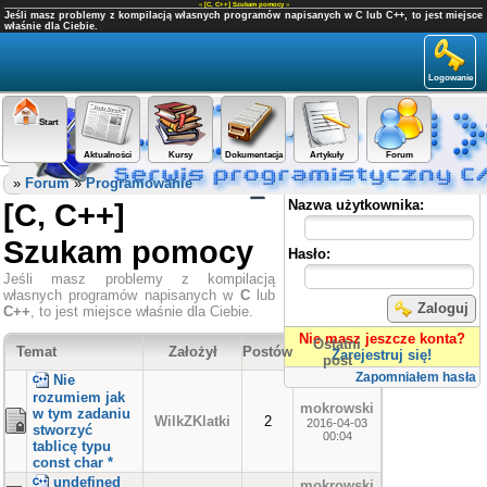
«
[C, C++] Szukam pomocy
»
Jeśli masz problemy z kompilacją własnych programów napisanych w C lub C++, to jest miejsce
właśnie dla Ciebie.
Logowanie
Start
Aktualności
Kursy
Dokumentacja
Artykuły
Forum
Panel użytkownika
»
Forum
»
Programowanie
[C, C++]
Nazwa użytkownika:
Szukam pomocy
Hasło:
Jeśli masz problemy z kompilacją
własnych programów napisanych w
C
lub
Zaloguj
C++
, to jest miejsce właśnie dla Ciebie.
Nie masz jeszcze konta?
Ostatni
Temat
Założył
Postów
Zarejestruj się!
post
Zapomniałem hasła
Nie
rozumiem jak
mokrowski
w tym zadaniu
WilkZKlatki
2
2016-04-03
stworzyć
00:04
tablicę typu
const char *
undefined
mokrowski