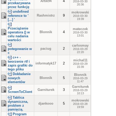
Artik94
4
2016-03-30
przekazywana
20:36
przez funkcję
undefined
mokrowski
Rashmistrz
9
reference to '
2016-03-30
19:39
[...] '
Przeciążenie
mateczek
Blonnik
4
operatora () w
2016-03-30
13:01
celu nadania
wartości
carlosmay
paciug
2
potegowanie w
2016-03-29
22:20
c
c++ -
michal11
tworzenie rtf i
informatyk17
2
2016-03-29
zapis grafiki do
15:39
tego pliku
Dokładanie
Blonnik
Blonnik
5
nowych
2016-03-29
11:47
elementów
Garniturek
Garniturek
3
2016-03-29
ScreenToClient
10:13
Tablica
mokrowski
dynamiczna,
djankooo
5
2016-03-28
problem z
19:59
pamięcią.
Program