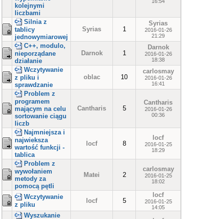
16:54
kolejnymi
liczbami
Silnia z
Syrias
Syrias
1
tablicy
2016-01-26
21:29
jednowymiarowej
C++, modulo,
Darnok
Darnok
1
nieporządane
2016-01-26
18:38
działanie
Wczytywanie
carlosmay
oblac
10
z pliku i
2016-01-26
16:41
sprawdzanie
Problem z
programem
Cantharis
Cantharis
5
mającym na celu
2016-01-26
00:36
sortowanie ciągu
liczb
Najmniejsza i
locf
najwieksza
locf
8
2016-01-25
wartość funkcji -
18:29
tablica
Problem z
carlosmay
wywołaniem
Matei
2
2016-01-25
metody za
18:02
pomocą pętli
locf
Wczytywanie
locf
5
2016-01-25
z pliku
14:05
Wyszukanie