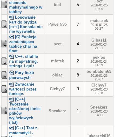
locf
elementu
locf
5
2016-01-25
maksymalnego w
10:05
tablicy
Losowanie
mateczek
kart do brydża
PawelN95
7
2016-01-25
[c++] Konsola nic
05:27
nie wyswietla
[C] Funkcja
Gibas11
zamieniająca
pzet
4
2016-01-24
tablicę char na
21:21
float
C++, shuffle
pekfos
młotek
2
na map<string,
2016-01-24
14:39
string> i quiz
bombatom69
Pary liczb
oblac
8
2016-01-23
pierwszych
20:07
Zwracanie
Cichyy7
Cichyy7
9
wartosci przez
2016-01-23
15:28
funkcje.
[C++]
Tworzenie
Sneakerz
określonej ilości
Sneakerz
1
2016-01-23
plików
14:11
wyjściowych
(.txt)
[C++] Test z
matematyki -
lukaszek016