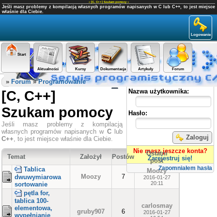
«
[C, C++] Szukam pomocy
»
Jeśli masz problemy z kompilacją własnych programów napisanych w C lub C++, to jest miejsce
właśnie dla Ciebie.
Logowanie
Start
Aktualności
Kursy
Dokumentacja
Artykuły
Forum
Panel użytkownika
»
Forum
»
Programowanie
[C, C++]
Nazwa użytkownika:
Szukam pomocy
Hasło:
Jeśli masz problemy z kompilacją
własnych programów napisanych w
C
lub
Zaloguj
C++
, to jest miejsce właśnie dla Ciebie.
Nie masz jeszcze konta?
Ostatni
Temat
Założył
Postów
Zarejestruj się!
post
Zapomniałem hasła
Tablica
Moozy
Moozy
7
dwuwymiarowa
2016-01-27
20:11
sortowanie
pętla for,
tablica 100-
carlosmay
elementowa,
gruby907
6
2016-01-27
wypełnianie