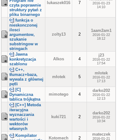
Program nie
lukaszek016
7
2016-01-23
czyta poprawnie
14:10
struktury pytań z
pliku binarnego
funkcja o
nieskonczonej
ilosci
1aam2am1
zolty13
2
argumentow,
2016-01-22
18:12
szukanie
substringow w
stringach
Jawna
j23
Alkos
4
konkretyzacja
2016-01-22
17:54
szablonu
C++,
młotek
tłumacz+baza,
młotek
5
2016-01-22
wywala z głównej
17:13
pętli
[C]
darko202
mimotego
4
Dynamiczna
2016-01-22
12:13
tablica trójkątna
[C++] Metoda
iteracyjna
darko202
wyznaczania
kuki721
2
2016-01-22
wartości i
10:34
wektorów
własnych
mateczek
Kompilator
Kotomech
2
2016-01-21