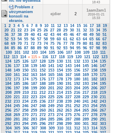
nic nie wyswietla
18:43
Problem z
1aam2am1
utrzymaniem
ejdier
2
2016-01-21
konsoli na
15:33
ekranie.
1
2
3
4
5
6
7
8
9
10
11
12
13
14
15
16
17
18
19
20
21
22
23
24
25
26
27
28
29
30
31
32
33
34
35
36
37
38
39
40
41
42
43
44
45
46
47
48
49
50
51
52
53
54
55
56
57
58
59
60
61
62
63
64
65
66
67
68
69
70
71
72
73
74
75
76
77
78
79
80
81
82
83
84
85
86
87
88
89
90
91
92
93
94
95
96
97
98
99
100
101
102
103
104
105
106
107
108
109
110
111
112
113
114
« 115 »
116
117
118
119
120
121
122
123
124
125
126
127
128
129
130
131
132
133
134
135
136
137
138
139
140
141
142
143
144
145
146
147
148
149
150
151
152
153
154
155
156
157
158
159
160
161
162
163
164
165
166
167
168
169
170
171
172
173
174
175
176
177
178
179
180
181
182
183
184
185
186
187
188
189
190
191
192
193
194
195
196
197
198
199
200
201
202
203
204
205
206
207
208
209
210
211
212
213
214
215
216
217
218
219
220
221
222
223
224
225
226
227
228
229
230
231
232
233
234
235
236
237
238
239
240
241
242
243
244
245
246
247
248
249
250
251
252
253
254
255
256
257
258
259
260
261
262
263
264
265
266
267
268
269
270
271
272
273
274
275
276
277
278
279
280
281
282
283
284
285
286
287
288
289
290
291
292
293
294
295
296
297
298
299
300
301
302
303
304
305
306
307
308
309
310
311
312
313
314
315
316
317
318
319
320
321
322
323
324
325
326
327