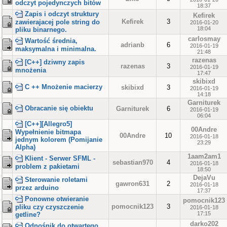
odczyt pojedynczych bitów
18:37
Zapis i odczyt struktury
Kefirek
Kefirek
3
zawierajacej pole string do
2016-01-20
18:04
pliku binarnego.
carlosmay
Wartość średnia,
adrianb
6
2016-01-19
maksymalna i minimalna.
21:48
razenas
[C++] dziwny zapis
razenas
3
2016-01-19
mnożenia
17:47
skibixd
C ++ Mnożenie macierzy
skibixd
3
2016-01-19
14:18
Garniturek
Obracanie się obiektu
Garniturek
6
2016-01-19
06:04
[C++][Allegro5]
00Andre
Wypełnienie bitmapa
00Andre
10
2016-01-18
jednym kolorem (Pomijanie
23:29
Alpha)
1aam2am1
Klient - Serwer SFML -
sebastian970
4
2016-01-18
problem z pakietami
18:50
DejaVu
Sterowanie roletami
gawron631
2
2016-01-18
przez arduino
17:37
Ponowne otwieranie
pomocnik123
pomocnik123
3
pliku czy czyszczenie
2016-01-18
17:15
getline?
darko202
Odnośnik do otwartego