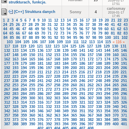
2016-01-17
strutkturach, funkcje.
17:51
carlosmay
[C++] Struktura danych
Sonny
4
2016-01-17
17:45
1
2
3
4
5
6
7
8
9
10
11
12
13
14
15
16
17
18
19
20
21
22
23
24
25
26
27
28
29
30
31
32
33
34
35
36
37
38
39
40
41
42
43
44
45
46
47
48
49
50
51
52
53
54
55
56
57
58
59
60
61
62
63
64
65
66
67
68
69
70
71
72
73
74
75
76
77
78
79
80
81
82
83
84
85
86
87
88
89
90
91
92
93
94
95
96
97
98
99
100
101
102
103
104
105
106
107
108
109
110
111
112
113
114
115
« 116 »
117
118
119
120
121
122
123
124
125
126
127
128
129
130
131
132
133
134
135
136
137
138
139
140
141
142
143
144
145
146
147
148
149
150
151
152
153
154
155
156
157
158
159
160
161
162
163
164
165
166
167
168
169
170
171
172
173
174
175
176
177
178
179
180
181
182
183
184
185
186
187
188
189
190
191
192
193
194
195
196
197
198
199
200
201
202
203
204
205
206
207
208
209
210
211
212
213
214
215
216
217
218
219
220
221
222
223
224
225
226
227
228
229
230
231
232
233
234
235
236
237
238
239
240
241
242
243
244
245
246
247
248
249
250
251
252
253
254
255
256
257
258
259
260
261
262
263
264
265
266
267
268
269
270
271
272
273
274
275
276
277
278
279
280
281
282
283
284
285
286
287
288
289
290
291
292
293
294
295
296
297
298
299
300
301
302
303
304
305
306
307
308
309
310
311
312
313
314
315
316
317
318
319
320
321
322
323
324
325
326
327
328
329
330
331
332
333
334
335
336
337
338
339
340
341
342
343
344
345
346
347
348
349
350
351
352
353
354
355
356
357
358
359
360
361
362
363
364
365
366
367
368
369
370
371
372
373
374
375
376
377
378
379
380
381
382
383
384
385
386
387
388
389
390
391
392
393
394
395
396
397
398
399
400
401
402
403
404
405
406
407
408