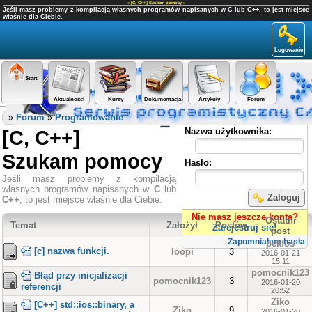
«
[C, C++] Szukam pomocy
»
Jeśli masz problemy z kompilacją własnych programów napisanych w C lub C++, to jest miejsce
właśnie dla Ciebie.
Logowanie
Start
Aktualności
Kursy
Dokumentacja
Artykuły
Forum
Panel użytkownika
»
Forum
»
Programowanie
[C, C++]
Nazwa użytkownika:
Szukam pomocy
Hasło:
Jeśli masz problemy z kompilacją
własnych programów napisanych w
C
lub
Zaloguj
C++
, to jest miejsce właśnie dla Ciebie.
Nie masz jeszcze konta?
Ostatni
Temat
Założył
Postów
Zarejestruj się!
post
Zapomniałem hasła
pekfos
[c] nazwa funkcji.
loopi
3
2016-01-21
15:11
pomocnik123
Błąd przy inicjalizacji
pomocnik123
3
2016-01-20
referencji
20:52
Ziko
[C++] std::ios::binary, a
Ziko
9
2016-01-20