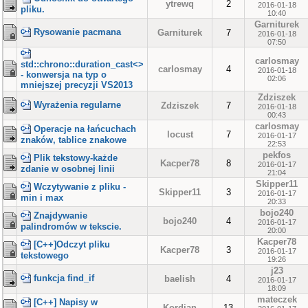
ytrewq
2
2016-01-18
pliku.
10:40
Garniturek
Rysowanie pacmana
Garniturek
7
2016-01-18
07:50
carlosmay
std::chrono::duration_cast<>
carlosmay
4
2016-01-18
- konwersja na typ o
02:06
mniejszej precyzji VS2013
Zdziszek
Wyrażenia regularne
Zdziszek
7
2016-01-18
00:43
carlosmay
Operacje na łańcuchach
locust
7
2016-01-17
znaków, tablice znakowe
22:53
pekfos
Plik tekstowy-każde
Kacper78
8
2016-01-17
zdanie w osobnej linii
21:04
Skipper11
Wczytywanie z pliku -
Skipper11
3
2016-01-17
min i max
20:33
bojo240
Znajdywanie
bojo240
4
2016-01-17
palindromów w tekscie.
20:00
Kacper78
[C++]Odczyt pliku
Kacper78
3
2016-01-17
tekstowego
19:26
j23
funkcja find_if
baelish
4
2016-01-17
18:09
mateczek
[C++] Napisy w
Kordian
13