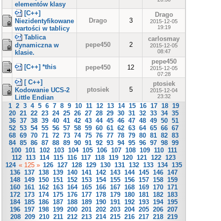
elementów klasy
[C++]
Drago
Drago
3
Niezidentyfikowane
2015-12-05
19:19
wartości w tablicy
Tablica
carlosmay
pepe450
2
dynamiczna w
2015-12-05
08:47
klasie.
pepe450
[C++] *this
pepe450
12
2015-12-05
07:28
[ C++]
ptosiek
ptosiek
5
Kodowanie UCS-2
2015-12-04
23:32
Little Endian
1
2
3
4
5
6
7
8
9
10
11
12
13
14
15
16
17
18
19
20
21
22
23
24
25
26
27
28
29
30
31
32
33
34
35
36
37
38
39
40
41
42
43
44
45
46
47
48
49
50
51
52
53
54
55
56
57
58
59
60
61
62
63
64
65
66
67
68
69
70
71
72
73
74
75
76
77
78
79
80
81
82
83
84
85
86
87
88
89
90
91
92
93
94
95
96
97
98
99
100
101
102
103
104
105
106
107
108
109
110
111
112
113
114
115
116
117
118
119
120
121
122
123
124
« 125 »
126
127
128
129
130
131
132
133
134
135
136
137
138
139
140
141
142
143
144
145
146
147
148
149
150
151
152
153
154
155
156
157
158
159
160
161
162
163
164
165
166
167
168
169
170
171
172
173
174
175
176
177
178
179
180
181
182
183
184
185
186
187
188
189
190
191
192
193
194
195
196
197
198
199
200
201
202
203
204
205
206
207
208
209
210
211
212
213
214
215
216
217
218
219