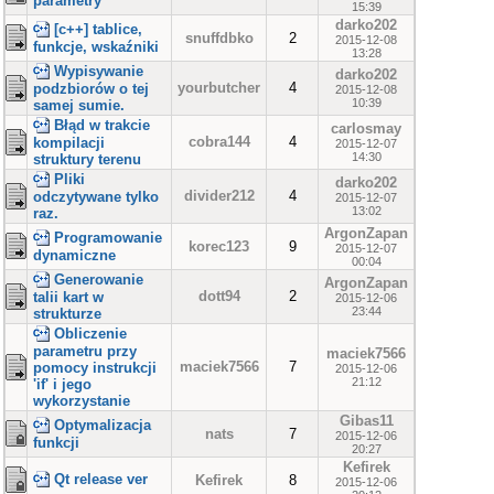
parametry
15:39
darko202
[c++] tablice,
snuffdbko
2
2015-12-08
funkcje, wskaźniki
13:28
Wypisywanie
darko202
yourbutcher
4
podzbiorów o tej
2015-12-08
10:39
samej sumie.
Błąd w trakcie
carlosmay
cobra144
4
kompilacji
2015-12-07
14:30
struktury terenu
Pliki
darko202
divider212
4
odczytywane tylko
2015-12-07
13:02
raz.
ArgonZapan
Programowanie
korec123
9
2015-12-07
dynamiczne
00:04
Generowanie
ArgonZapan
dott94
2
talii kart w
2015-12-06
23:44
strukturze
Obliczenie
parametru przy
maciek7566
maciek7566
7
pomocy instrukcji
2015-12-06
21:12
'if' i jego
wykorzystanie
Gibas11
Optymalizacja
nats
7
2015-12-06
funkcji
20:27
Kefirek
Qt release ver
Kefirek
8
2015-12-06