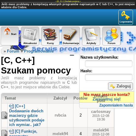
«
[C, C++] Szukam pomocy
»
Jeśli masz problemy z kompilacją własnych programów napisanych w C lub C++, to jest miejsce
właśnie dla Ciebie.
Logowanie
Start
Aktualności
Kursy
Dokumentacja
Artykuły
Forum
Panel użytkownika
»
Forum
»
Programowanie
[C, C++]
Nazwa użytkownika:
Szukam pomocy
Hasło:
Jeśli masz problemy z kompilacją
własnych programów napisanych w
C
lub
Zaloguj
C++
, to jest miejsce właśnie dla Ciebie.
Nie masz jeszcze konta?
Ostatni
Temat
Założył
Postów
Zarejestruj się!
post
Zapomniałem hasła
[C++]
Dodawanie dwóch
carlosmay
rvbcia
2
macierzy gdzie
2015-12-08
19:36
użytkownik podaje
ich wymiar.. jak?
melek94
[C] Funkcje,
melek94
4
2015-12-08