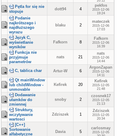
20:12
pekfos
Pętla for się nie
dott94
4
2015-12-06
stopuje
19:24
Podanie
mateczek
najkrótszego i
blaku
2
2015-12-06
najdłuższego
17:03
wyrazu
Język C,
Fafkorn
Fafkorn
8
wyświetlanie
2015-12-06
16:39
wyników
Funkcja nie
nats
nats
21
przyjmuje
2015-12-06
14:44
parametrów
ArgonZapan
C, tablica char
Artur-W
6
2015-12-06
14:11
Qt mainWindow
Kefirek
Kefirek
20
lub childWindow -
2015-12-05
21:48
unmovable
Dodawanie
czosnek17
snoby
2
ułamków do
2015-12-05
21:13
zmiennej
Struktury,
Zdziszek
Zdziszek
1
wczytywanie
2015-12-05
20:34
wartosci
[C++]
carlosmay
Sortowanie
Davia
5
2015-12-05
alfabetyczne
20:30