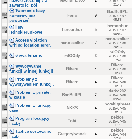
MachuPLN85
2
nazwie złożonej z 3
2015-07-07
21:47
zawartości pól
Tworzenie bazy
BadBullPL
Feiro
9
numerów bez
2015-07-07
05:58
powtórzeń
heroarthur
listy
heroarthur
5
2015-07-07
jednokierunkowe
00:06
nano-stalker
Access violation
nano-stalker
7
2015-07-06
writing location error.
20:46
mlOOdy
słowa binarne
mlOOdy
3
2015-07-06
17:41
Rikard
Wywoływanie
Rikard
4
2015-07-06
funkcji w innej funkcji!
10:39
Rikard
Problemy z
Rikard
4
2015-07-06
wywoływaniem funkcji.
10:10
darko202
Problem z private:
BadBullPL
2
2015-07-06
w klasie
09:41
notabigthreat
Problem z funkcją
NKKS
4
2015-07-05
case
18:13
pekfos
Program losujący
Tobi
2
2015-07-05
liczby
11:35
pekfos
Tablice-sortowanie
GregoryIwanek
4
2015-07-04
liczb
22:31