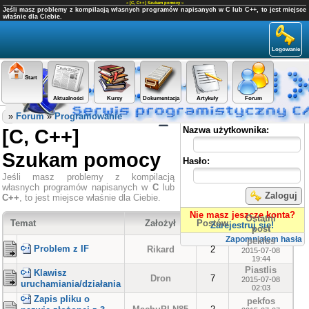
«
[C, C++] Szukam pomocy
»
Jeśli masz problemy z kompilacją własnych programów napisanych w C lub C++, to jest miejsce
właśnie dla Ciebie.
Logowanie
Start
Aktualności
Kursy
Dokumentacja
Artykuły
Forum
Panel użytkownika
»
Forum
»
Programowanie
[C, C++]
Nazwa użytkownika:
Szukam pomocy
Hasło:
Jeśli masz problemy z kompilacją
własnych programów napisanych w
C
lub
Zaloguj
C++
, to jest miejsce właśnie dla Ciebie.
Nie masz jeszcze konta?
Ostatni
Temat
Założył
Postów
Zarejestruj się!
post
Zapomniałem hasła
pekfos
Problem z IF
Rikard
2
2015-07-08
19:44
Piastlis
Klawisz
Dron
7
2015-07-08
uruchamiania/działania
02:03
Zapis pliku o
pekfos