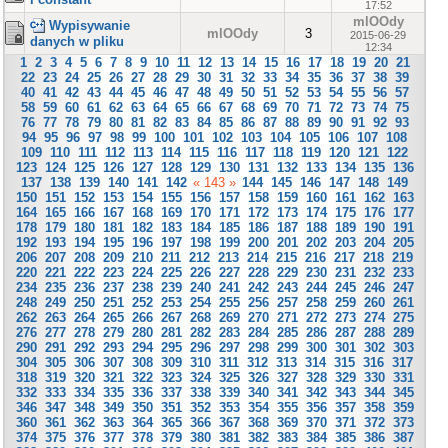
17:52
mlOOdy
Wypisywanie
mlOOdy
3
2015-06-29
danych w pliku
12:34
1
2
3
4
5
6
7
8
9
10
11
12
13
14
15
16
17
18
19
20
21
22
23
24
25
26
27
28
29
30
31
32
33
34
35
36
37
38
39
40
41
42
43
44
45
46
47
48
49
50
51
52
53
54
55
56
57
58
59
60
61
62
63
64
65
66
67
68
69
70
71
72
73
74
75
76
77
78
79
80
81
82
83
84
85
86
87
88
89
90
91
92
93
94
95
96
97
98
99
100
101
102
103
104
105
106
107
108
109
110
111
112
113
114
115
116
117
118
119
120
121
122
123
124
125
126
127
128
129
130
131
132
133
134
135
136
137
138
139
140
141
142
« 143 »
144
145
146
147
148
149
150
151
152
153
154
155
156
157
158
159
160
161
162
163
164
165
166
167
168
169
170
171
172
173
174
175
176
177
178
179
180
181
182
183
184
185
186
187
188
189
190
191
192
193
194
195
196
197
198
199
200
201
202
203
204
205
206
207
208
209
210
211
212
213
214
215
216
217
218
219
220
221
222
223
224
225
226
227
228
229
230
231
232
233
234
235
236
237
238
239
240
241
242
243
244
245
246
247
248
249
250
251
252
253
254
255
256
257
258
259
260
261
262
263
264
265
266
267
268
269
270
271
272
273
274
275
276
277
278
279
280
281
282
283
284
285
286
287
288
289
290
291
292
293
294
295
296
297
298
299
300
301
302
303
304
305
306
307
308
309
310
311
312
313
314
315
316
317
318
319
320
321
322
323
324
325
326
327
328
329
330
331
332
333
334
335
336
337
338
339
340
341
342
343
344
345
346
347
348
349
350
351
352
353
354
355
356
357
358
359
360
361
362
363
364
365
366
367
368
369
370
371
372
373
374
375
376
377
378
379
380
381
382
383
384
385
386
387