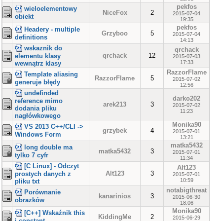
pekfos
wieloelementowy
NiceFox
2
2015-07-04
obiekt
19:35
pekfos
Headery - multiple
Grzyboo
5
2015-07-04
definitions
14:13
wskaznik do
qrchack
qrchack
12
elementu klasy
2015-07-03
17:33
wewnątrz klasy
RazzorFlame
Template aliasing
RazzorFlame
5
2015-07-02
generuje błędy
12:56
undefinded
darko202
reference mimo
arek213
3
2015-07-02
dodania pliku
11:23
nagłówkowego
Monika90
VS 2013 C++/CLI ->
grzybek
4
2015-07-01
Windows Form
13:21
matka5432
long double ma
matka5432
3
2015-07-01
tylko 7 cyfr
11:34
[C Linux] - Odczyt
Alt123
Alt123
3
prostych danych z
2015-07-01
10:59
pliku txt
notabigthreat
Porównanie
kanarinios
3
2015-06-30
obrazków
18:06
Monika90
[C++] Wskaźnik this
KiddingMe
2
2015-06-29
i constant