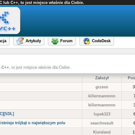
ub C++, to jest miejsce właśnie dla Ciebie.
cja
Artykuły
Forum
CodeDesk
b
C++
, to jest miejsce właśnie dla Ciebie.
Założył
Pos
grzeso
3
killermannnnn
killermannnnn
C][SDL]
lupek123
stnieje trójkąt o największym polu
searchresult
Kisieland
1