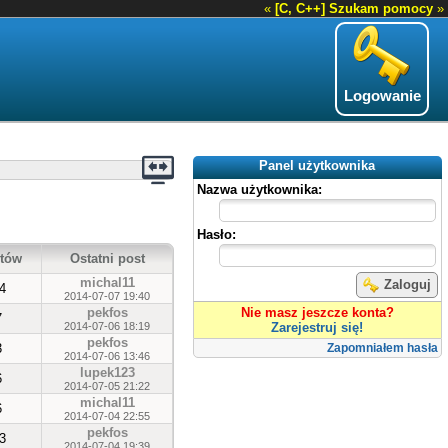
«
[C, C++] Szukam pomocy
»
Logowanie
Panel użytkownika
Nazwa użytkownika:
Hasło:
tów
Ostatni post
michal11
Zaloguj
4
2014-07-07 19:40
pekfos
Nie masz jeszcze konta?
7
2014-07-06 18:19
Zarejestruj się!
pekfos
3
Zapomniałem hasła
2014-07-06 13:46
lupek123
6
2014-07-05 21:22
michal11
6
2014-07-04 22:55
pekfos
3
2014-07-04 19:39