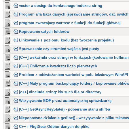
vector a dostęp do konkretnego indeksu string
Program a'la baza danych (sprawdzanie stringów, dat, switch 
program zwracajacy wartosc z funkcji do funkcji głównej
Kopiowanie całych folderów
Linkowanie z poziomu kodu (bez tworzenia projektu)
Sprawdzenie czy strumień wejścia jest pusty
[C++] wskaźniki oraz stringi w funkcjach (kodowanie huffman
[C++] Obliczanie kwadratu liczb pierwszych
Problem z odświeżaniem wartości w polu tekstowym WinAPI
[C++] Mały program backup'ujący foldery / kopiowanie plików
[c++] #include string: No such file or directory
Wczytywanie EOF przez automatyczną sprawdzarkę
[C++] GetAsyncKeyState() - pobieranie stanu shift-a
Niepoprawne działanie getline() - wczytywanie z pliku teksto
C++ i FligtGear Odbiur danych do pliku