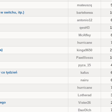
mateuszq
w switchu, itp.)
bartekwwa
1
antonio12
qest43
1
McAffey
hurricane
a)
kinga9650
2
Pawlllosss
1
pyza_15
 co tydzień
kafus
nairu
hurricane
Lotherad
wego
Vister26
DaoOlch