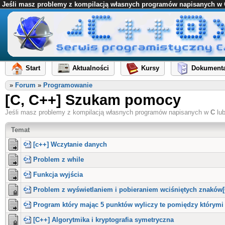
Jeśli masz problemy z kompilacją własnych programów napisanych w C l
Start
Aktualności
Kursy
Dokumenta
»
Forum
»
Programowanie
[C, C++] Szukam pomocy
Jeśli masz problemy z kompilacją własnych programów napisanych w
C
lu
Temat
[c++] Wczytanie danych
Problem z while
Funkcja wyjścia
Problem z wyświetlaniem i pobieraniem wciśniętych znaków[
Program który mając 5 punktów wyliczy te pomiędzy którymi i
[C++] Algorytmika i kryptografia symetryczna