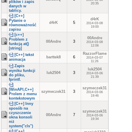
plików i zapis
20:35
danych w
tablicy.
[C++]
d4rK
Pytanie o
d4rK
5
2014-03-08
równoważność
19:00
zapisu
[c++]
00Andre
Problem z
00Andre
3
2014-03-08
funkcją at()
12:06
[string]
RazzorFlame
[C++] tekst
barttek8
6
2014-03-07
animacja
11:26
Zapis
luk2504
wyniku funkcji
luk2504
3
2014-03-06
do pliku,
21:39
fprintf.
szymeczek31
[WinAPI,C++]
szymeczek31
3
2014-03-06
Prolem z menu
19:46
kontekstowym
[C++] Inny
sposób na
szymeczek31
czyszczenie
00Andre
7
2014-03-06
okna konsoli
19:34
niż
system("cls")
[C++]