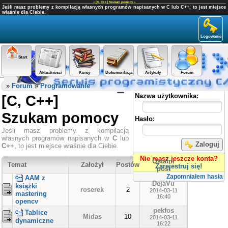
«
[C, C++] Szukam pomocy
»
Jeśli masz problemy z kompilacją własnych programów napisanych w C lub C++, to jest miejsce
właśnie dla Ciebie.
Logowanie
Start
Aktualności
Kursy
Dokumentacja
Artykuły
Forum
Panel użytkownika
»
Forum
»
Programowanie
[C, C++]
Nazwa użytkownika:
Szukam pomocy
Hasło:
Jeśli masz problemy z kompilacją
własnych programów napisanych w
C
lub
Zaloguj
C++
, to jest miejsce właśnie dla Ciebie.
Nie masz jeszcze konta?
Ostatni
Temat
Założył
Postów
Zarejestruj się!
post
Zapomniałem hasła
AAM z
DejaVu
książki
roserek
2
2014-03-11
mastering
16:40
opencv
pekfos
Tablice
Midas
10
2014-03-11
dynamiczne
16:22