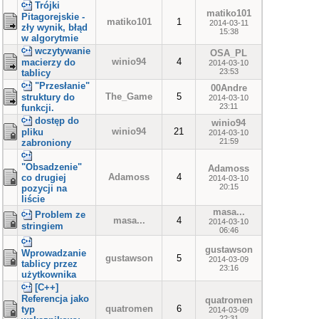
Trójki
matiko101
Pitagorejskie -
matiko101
1
2014-03-11
zły wynik, błąd
15:38
w algorytmie
wczytywanie
OSA_PL
winio94
4
macierzy do
2014-03-10
23:53
tablicy
"Przesłanie"
00Andre
The_Game
5
struktury do
2014-03-10
23:11
funkcji.
dostęp do
winio94
winio94
21
pliku
2014-03-10
21:59
zabroniony
"Obsadzenie"
Adamoss
Adamoss
4
co drugiej
2014-03-10
20:15
pozycji na
liście
masa...
Problem ze
masa...
4
2014-03-10
stringiem
06:46
gustawson
Wprowadzanie
gustawson
5
2014-03-09
tablicy przez
23:16
użytkownika
[C++]
Referencja jako
quatromen
quatromen
6
typ
2014-03-09
22:31