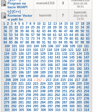
maniek1310
maniek1310
3
Program na
2014-03-06
06:51
bazie WUAPI
[C++]
kaminki
kaminki
7
Kontener Vector
2014-03-05
21:52
w pętli for
1
2
3
4
5
6
7
8
9
10
11
12
13
14
15
16
17
18
19
20
21
22
23
24
25
26
27
28
29
30
31
32
33
34
35
36
37
38
39
40
41
42
43
44
45
46
47
48
49
50
51
52
53
54
55
56
57
58
59
60
61
62
63
64
65
66
67
68
69
70
71
72
73
74
75
76
77
78
79
80
81
82
83
84
85
86
87
88
89
90
91
92
93
94
95
96
97
98
99
100
101
102
103
104
105
106
107
108
109
110
111
112
113
114
115
116
117
118
119
120
121
122
123
124
125
126
127
128
129
130
131
132
133
134
135
136
137
138
139
140
141
142
143
144
145
146
147
148
149
150
151
152
153
154
155
156
157
158
159
160
161
162
163
164
165
166
167
168
169
170
171
172
173
174
175
176
177
178
179
180
181
182
183
184
185
186
187
188
189
190
191
192
193
194
195
196
197
198
199
200
201
202
203
204
205
206
207
208
209
210
211
« 212 »
213
214
215
216
217
218
219
220
221
222
223
224
225
226
227
228
229
230
231
232
233
234
235
236
237
238
239
240
241
242
243
244
245
246
247
248
249
250
251
252
253
254
255
256
257
258
259
260
261
262
263
264
265
266
267
268
269
270
271
272
273
274
275
276
277
278
279
280
281
282
283
284
285
286
287
288
289
290
291
292
293
294
295
296
297
298
299
300
301
302
303
304
305
306
307
308
309
310
311
312
313
314