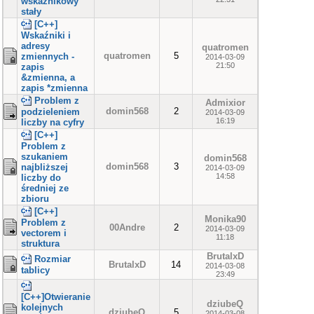
wskaznikowy
stały
[C++]
Wskaźniki i
adresy
quatromen
quatromen
5
zmiennych -
2014-03-09
21:50
zapis
&zmienna, a
zapis *zmienna
Problem z
Admixior
domin568
2
podzieleniem
2014-03-09
16:19
liczby na cyfry
[C++]
Problem z
szukaniem
domin568
domin568
3
najbliższej
2014-03-09
14:58
liczby do
średniej ze
zbioru
[C++]
Monika90
Problem z
00Andre
2
2014-03-09
vectorem i
11:18
struktura
BrutalxD
Rozmiar
BrutalxD
14
2014-03-08
tablicy
23:49
[C++]Otwieranie
dziubeQ
kolejnych
dziubeQ
5
2014-03-08