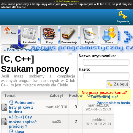
«
[C, C++] Szukam pomocy
»
Jeśli masz problemy z kompilacją własnych programów napisanych w C lub C++, to jest miejsce
właśnie dla Ciebie.
Logowanie
Start
Aktualności
Kursy
Dokumentacja
Artykuły
Forum
Panel użytkownika
»
Forum
»
Programowanie
[C, C++]
Nazwa użytkownika:
Szukam pomocy
Hasło:
Jeśli masz problemy z kompilacją
własnych programów napisanych w
C
lub
Zaloguj
C++
, to jest miejsce właśnie dla Ciebie.
Nie masz jeszcze konta?
Temat
Założył
Postów
Ostatni post
Zarejestruj się!
Pobieranie
Zapomniałem hasła
maniek1310
maniek1310
3
listy plików z
2014-01-05 22:09
folderu
[c++] Czy
pekfos
ice25
2
można zapisać
2014-01-05 21:44
prościej ?
klasa