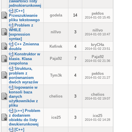
zawartości listy
jednokierunkowej
[C++]
pekfos
godela
14
Przeszukiwanie
2014-01-03 15:45
pliku tekstowego
Problem z
WHILE
nillvo
nillvo
3
[expression
2014-01-03 10:47
syntax]
C++ Zmienna
kryCHa
Kefirek
4
double
2014-01-02 23:51
Konstruktor w
Paja92
Paja92
7
klasie. Klasa
2014-01-02 21:36
zespolona
Struktura,
problem z
pekfos
Tym3k
4
porównaniem
2014-01-02 21:27
dwóch wyrazów
logowanie w
konsoli baza
chelios
chelios
3
danych
2014-01-02 19:07
użytkowników z
pliku
[c++] Problem
z dodaniem
ice25
ice25
3
obiektu do listy
2014-01-02 14:28
dwukierunkowej
[C++]