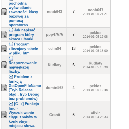
pochodna
wyświetlanie
noob643
noob643
7
zawartości klasy
2014-01-05 21:21
bazowej za
pomocą
operator<<
Jak napisać
pekfos
ppp47676
7
program który
2014-01-05 19:08
skraca ułamki
Program
pekfos
celin94
13
zliczajacy tabele
2014-01-05 16:00
w pliku htm
Rozpoznawanie
Kudłaty
Kudłaty
6
największej
2014-01-05 15:30
liczby.
Problem z
funkcją
GetOpenFileName
pekfos
domin568
4
(Tryb Release
2014-01-05 12:48
błąd , tryb Debug
bez problemów)
[C++] Funkcja
find -
Wyszukiwanie
alixir
Grantt
5
ciągu znaków w
2014-01-04 23:33
konkretnym
miejscu słowa.