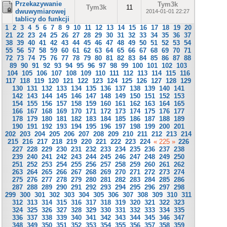
Przekazywanie
Tym3k
Tym3k
11
dwuwymiarowej
2014-01-01 22:27
tablicy do funkcji
1
2
3
4
5
6
7
8
9
10
11
12
13
14
15
16
17
18
19
20
21
22
23
24
25
26
27
28
29
30
31
32
33
34
35
36
37
38
39
40
41
42
43
44
45
46
47
48
49
50
51
52
53
54
55
56
57
58
59
60
61
62
63
64
65
66
67
68
69
70
71
72
73
74
75
76
77
78
79
80
81
82
83
84
85
86
87
88
89
90
91
92
93
94
95
96
97
98
99
100
101
102
103
104
105
106
107
108
109
110
111
112
113
114
115
116
117
118
119
120
121
122
123
124
125
126
127
128
129
130
131
132
133
134
135
136
137
138
139
140
141
142
143
144
145
146
147
148
149
150
151
152
153
154
155
156
157
158
159
160
161
162
163
164
165
166
167
168
169
170
171
172
173
174
175
176
177
178
179
180
181
182
183
184
185
186
187
188
189
190
191
192
193
194
195
196
197
198
199
200
201
202
203
204
205
206
207
208
209
210
211
212
213
214
215
216
217
218
219
220
221
222
223
224
« 225 »
226
227
228
229
230
231
232
233
234
235
236
237
238
239
240
241
242
243
244
245
246
247
248
249
250
251
252
253
254
255
256
257
258
259
260
261
262
263
264
265
266
267
268
269
270
271
272
273
274
275
276
277
278
279
280
281
282
283
284
285
286
287
288
289
290
291
292
293
294
295
296
297
298
299
300
301
302
303
304
305
306
307
308
309
310
311
312
313
314
315
316
317
318
319
320
321
322
323
324
325
326
327
328
329
330
331
332
333
334
335
336
337
338
339
340
341
342
343
344
345
346
347
348
349
350
351
352
353
354
355
356
357
358
359