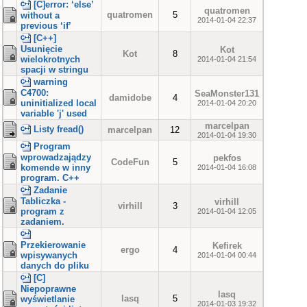
[C]error: ‘else’
quatromen
quatromen
5
without a
2014-01-04 22:37
previous ‘if’
[C++]
Usunięcie
Kot
Kot
8
wielokrotnych
2014-01-04 21:54
spacji w stringu
warning
C4700:
SeaMonster131
damidobe
4
uninitialized local
2014-01-04 20:20
variable 'j' used
marcelpan
Listy fread()
marcelpan
12
2014-01-04 19:30
Program
wprowadzajądzy
pekfos
CodeFun
5
komende w inny
2014-01-04 16:08
program. C++
Zadanie
Tabliczka -
virhill
virhill
3
program z
2014-01-04 12:05
zadaniem.
Przekierowanie
Kefirek
ergo
4
wpisywanych
2014-01-04 00:44
danych do pliku
[C]
Niepoprawne
lasq
lasq
5
wyświetlanie
2014-01-03 19:32