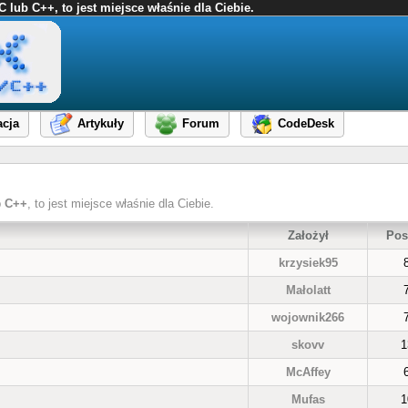
ub C++, to jest miejsce właśnie dla Ciebie.
cja
Artykuły
Forum
CodeDesk
b
C++
, to jest miejsce właśnie dla Ciebie.
Założył
Pos
krzysiek95
Małolatt
wojownik266
skovv
1
McAffey
Mufas
1