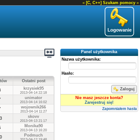
«
[C, C++] Szukam pomocy
»
Logowanie
Panel użytkownika
Nazwa użytkownika:
Hasło:
tów
Ostatni post
krzysiek95
Zaloguj
8
2013-04-14 22:18
unimator
Nie masz jeszcze konta?
7
2013-04-14 16:02
Zarejestruj się!
wojownik266
7
Zapomniałem hasła
2013-04-14 11:27
skovv
3
2013-04-13 21:17
Monika90
6
2013-04-13 16:20
Podmuch
0
2013-04-12 19:48