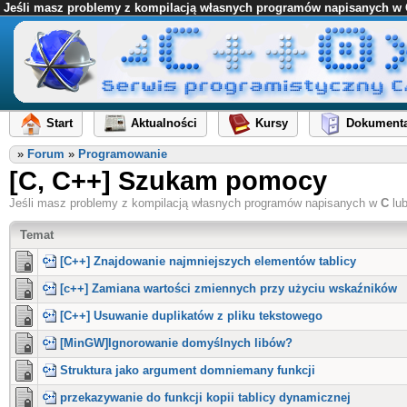
Jeśli masz problemy z kompilacją własnych programów napisanych w C l
Start
Aktualności
Kursy
Dokumenta
»
Forum
»
Programowanie
[C, C++] Szukam pomocy
Jeśli masz problemy z kompilacją własnych programów napisanych w
C
lu
Temat
[C++] Znajdowanie najmniejszych elementów tablicy
[c++] Zamiana wartości zmiennych przy użyciu wskaźników
[C++] Usuwanie duplikatów z pliku tekstowego
[MinGW]Ignorowanie domyślnych libów?
Struktura jako argument domniemany funkcji
przekazywanie do funkcji kopii tablicy dynamicznej