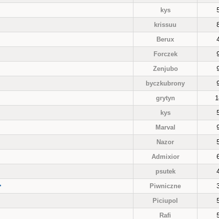
kys
krissuu
Berux
Forczek
Zenjubo
byczkubrony
grytyn
1
kys
Marval
Nazor
Admixior
psutek
>
Piwniczne
Piciupol
Rafi