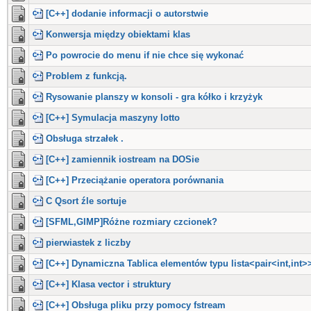
[C++] dodanie informacji o autorstwie
Konwersja między obiektami klas
Po powrocie do menu if nie chce się wykonać
Problem z funkcją.
Rysowanie planszy w konsoli - gra kółko i krzyżyk
[C++] Symulacja maszyny lotto
Obsługa strzałek .
[C++] zamiennik iostream na DOSie
[C++] Przeciążanie operatora porównania
C Qsort źle sortuje
[SFML,GIMP]Różne rozmiary czcionek?
pierwiastek z liczby
[C++] Dynamiczna Tablica elementów typu lista<pair<int,int>
[C++] Klasa vector i struktury
[C++] Obsługa pliku przy pomocy fstream