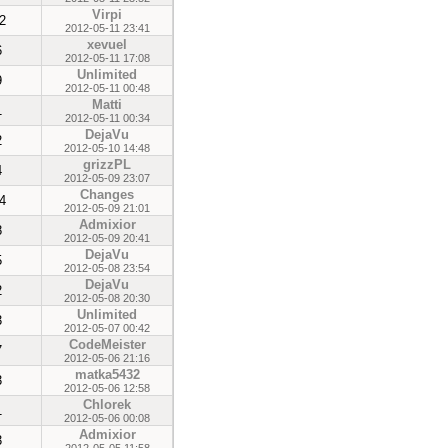
Virpi
2
2012-05-11 23:41
xevuel
6
2012-05-11 17:08
Unlimited
9
2012-05-11 00:48
Matti
1
2012-05-11 00:34
DejaVu
2
2012-05-10 14:48
grizzPL
4
2012-05-09 23:07
Changes
4
2012-05-09 21:01
Admixior
8
2012-05-09 20:41
DejaVu
5
2012-05-08 23:54
DejaVu
2
2012-05-08 20:30
Unlimited
3
2012-05-07 00:42
CodeMeister
7
2012-05-06 21:16
matka5432
3
2012-05-06 12:58
Chlorek
1
2012-05-06 00:08
Admixior
3