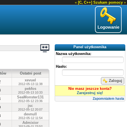
«
[C, C++] Szukam pomocy
»
Logowanie
Panel użytkownika
Nazwa użytkownika:
Hasło:
tów
Ostatni post
xevuel
Zaloguj
2
2012-05-13 11:38
pekfos
Nie masz jeszcze konta?
3
2012-05-13 10:33
Zarejestruj się!
SeaMonster131
4
Zapomniałem hasła
2012-05-12 23:36
jsc
9
2012-05-12 20:07
devnull
8
2012-05-12 11:54
Admixior
8
2012-05-11 23:52