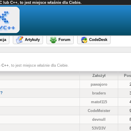
ub C++, to jest miejsce właśnie dla Ciebie.
cja
Artykuły
Forum
CodeDesk
b
C++
, to jest miejsce właśnie dla Ciebie.
Założył
Pos
pawajoro
"?
braders
matoł115
CodeMeister
devnull
53VD3V