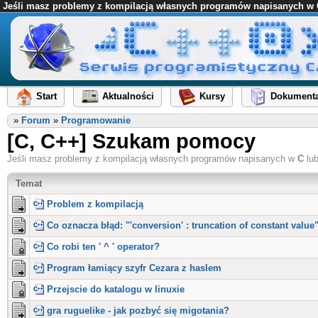
Jeśli masz problemy z kompilacją własnych programów napisanych w C l
Start
Aktualności
Kursy
Dokumenta
»
Forum
»
Programowanie
[C, C++] Szukam pomocy
Jeśli masz problemy z kompilacją własnych programów napisanych w
C
lu
Temat
Problem z kompilacją
Co oznacza błąd: "'conversion' : truncation of constant value
Co robi ten ' ^ ' operator?
Program łamiący szyfr Cezara z haslem
Przejscie do katalogu w linuxie
gra ruguelike - jak pozbyć się migotania?