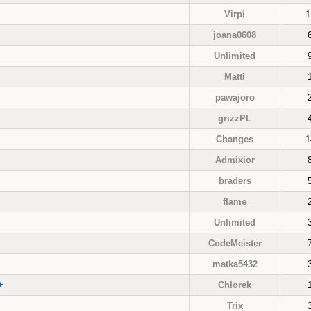
Virpi
1
joana0608
Unlimited
Matti
pawajoro
grizzPL
Changes
1
Admixior
braders
flame
Unlimited
CodeMeister
matka5432
+
Chlorek
Trix