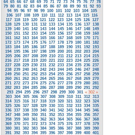
64
65
66
67
68
69
70
71
72
73
74
75
76
77
78
79
80
81
82
83
84
85
86
87
88
89
90
91
92
93
94
95
96
97
98
99
100
101
102
103
104
105
106
107
108
109
110
111
112
113
114
115
116
117
118
119
120
121
122
123
124
125
126
127
128
129
130
131
132
133
134
135
136
137
138
139
140
141
142
143
144
145
146
147
148
149
150
151
152
153
154
155
156
157
158
159
160
161
162
163
164
165
166
167
168
169
170
171
172
173
174
175
176
177
178
179
180
181
182
183
184
185
186
187
188
189
190
191
192
193
194
195
196
197
198
199
200
201
202
203
204
205
206
207
208
209
210
211
212
213
214
215
216
217
218
219
220
221
222
223
224
225
226
227
228
229
230
231
232
233
234
235
236
237
238
239
240
241
242
243
244
245
246
247
248
249
250
251
252
253
254
255
256
257
258
259
260
261
262
263
264
265
266
267
268
269
270
271
272
273
274
275
276
277
278
279
280
281
282
283
284
285
286
287
288
289
290
291
292
293
294
295
296
297
298
299
300
301
« 302 »
303
304
305
306
307
308
309
310
311
312
313
314
315
316
317
318
319
320
321
322
323
324
325
326
327
328
329
330
331
332
333
334
335
336
337
338
339
340
341
342
343
344
345
346
347
348
349
350
351
352
353
354
355
356
357
358
359
360
361
362
363
364
365
366
367
368
369
370
371
372
373
374
375
376
377
378
379
380
381
382
383
384
385
386
387
388
389
390
391
392
393
394
395
396
397
398
399
400
401