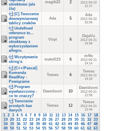
magik22
2
2012-04-22
obiektowo (ale
12:17
źle)
[C] Tworzenie
Ada
Ada
5
dwuwymiarowej
2012-04-22
10:34
tablicy znaków
Undefined
reference to...
DejaVu
program
Virpi
6
2012-04-21
obiektowy z
14:58
wykorzystaniem
allegro.
m4tx
Wczytywanie
matoł115
6
2012-04-21
string'a
14:14
[C++/Pascal]
Temes
Komenda
Temes
6
2012-04-21
ReadKey -
14:10
Powiązanie
Program
Dawidsoni
Dawidsoni
10
wywłaszczony -
2012-04-21
12:58
co to znaczy?
Tworzenie
Temes
Temes
12
prostych baz
2012-04-21
12:44
danych
1
2
3
4
5
6
7
8
9
10
11
12
13
14
15
16
17
18
19
20
21
22
23
24
25
26
27
28
29
30
31
32
33
34
35
36
37
38
39
40
41
42
43
44
45
46
47
48
49
50
51
52
53
54
55
56
57
58
59
60
61
62
63