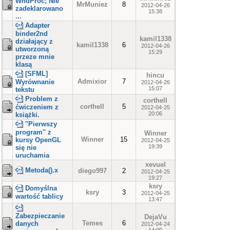
WndProc; Nie
MrMuniez
8
2012-04-26
zadeklarowano
15:38
...
Adapter
binder2nd
kamil1338
działający z
kamil1338
6
2012-04-26
utworzoną
15:29
przeze mnie
klasą
[SFML]
hincu
Admixior
7
Wyrównanie
2012-04-26
15:07
tekstu
Problem z
corthell
corthell
5
ćwiczeniem z
2012-04-25
20:06
książki.
"Pierwszy
program" z
Winner
Winner
15
kursy OpenGL
2012-04-25
19:39
się nie
uruchamia
xevuel
Metoda().x
diego997
2
2012-04-25
19:27
ksry
Domyślna
ksry
3
2012-04-25
wartość tablicy
13:47
Zabezpieczanie
DejaVu
Temes
6
danych
2012-04-24