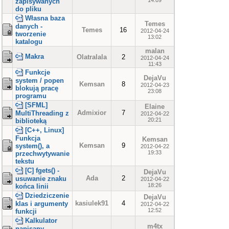
14:09
zapisywanych
do pliku
Własna baza
Temes
danych -
Temes
16
2012-04-24
tworzenie
13:02
katalogu
malan
Makra
Olatralala
2
2012-04-24
11:43
Funkcje
DejaVu
system / popen
Kemsan
8
2012-04-23
blokują pracę
23:08
programu
[SFML]
Elaine
Admixior
7
MultiThreading z
2012-04-22
20:21
biblioteką
[C++, Linux]
Funkcja
Kemsan
Kemsan
9
system(), a
2012-04-22
19:33
przechwytywanie
tekstu
[C] fgets() -
DejaVu
Ada
2
usuwanie znaku
2012-04-22
18:26
końca linii
Dziedziczenie
DejaVu
kasiulek91
4
klas i argumenty
2012-04-22
12:52
funkcji
Kalkulator
m4tx
napisany