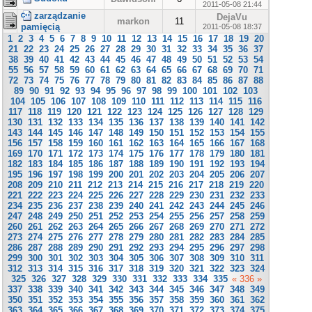
2011-05-08 21:44
zarządzanie
DejaVu
markon
11
pamięcią
2011-05-08 18:37
1
2
3
4
5
6
7
8
9
10
11
12
13
14
15
16
17
18
19
20
21
22
23
24
25
26
27
28
29
30
31
32
33
34
35
36
37
38
39
40
41
42
43
44
45
46
47
48
49
50
51
52
53
54
55
56
57
58
59
60
61
62
63
64
65
66
67
68
69
70
71
72
73
74
75
76
77
78
79
80
81
82
83
84
85
86
87
88
89
90
91
92
93
94
95
96
97
98
99
100
101
102
103
104
105
106
107
108
109
110
111
112
113
114
115
116
117
118
119
120
121
122
123
124
125
126
127
128
129
130
131
132
133
134
135
136
137
138
139
140
141
142
143
144
145
146
147
148
149
150
151
152
153
154
155
156
157
158
159
160
161
162
163
164
165
166
167
168
169
170
171
172
173
174
175
176
177
178
179
180
181
182
183
184
185
186
187
188
189
190
191
192
193
194
195
196
197
198
199
200
201
202
203
204
205
206
207
208
209
210
211
212
213
214
215
216
217
218
219
220
221
222
223
224
225
226
227
228
229
230
231
232
233
234
235
236
237
238
239
240
241
242
243
244
245
246
247
248
249
250
251
252
253
254
255
256
257
258
259
260
261
262
263
264
265
266
267
268
269
270
271
272
273
274
275
276
277
278
279
280
281
282
283
284
285
286
287
288
289
290
291
292
293
294
295
296
297
298
299
300
301
302
303
304
305
306
307
308
309
310
311
312
313
314
315
316
317
318
319
320
321
322
323
324
325
326
327
328
329
330
331
332
333
334
335
« 336 »
337
338
339
340
341
342
343
344
345
346
347
348
349
350
351
352
353
354
355
356
357
358
359
360
361
362
363
364
365
366
367
368
369
370
371
372
373
374
375