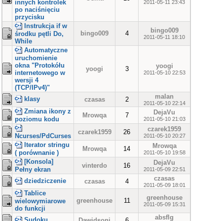
innych kontrolek
2011-05-11 23:43
po naciśnięciu
przycisku
Instrukcja if w
bingo009
bingo009
4
środku pętli Do,
2011-05-11 18:10
While
Automatyczne
uruchomienie
okna "Protokółu
yoogi
yoogi
3
internetowego w
2011-05-10 22:53
wersji 4
(TCP/IPv4)"
malan
klasy
czasas
2
2011-05-10 22:14
Zmiana ikony z
DejaVu
Mrowqa
7
poziomu kodu
2011-05-10 21:03
czarek1959
czarek1959
26
Ncurses/PdCurses
2011-05-10 20:27
Iterator stringu
Mrowqa
Mrowqa
14
( porównanie )
2011-05-10 19:58
[Konsola]
DejaVu
vinterdo
16
Pełny ekran
2011-05-09 22:51
czasas
dziedziczenie
czasas
4
2011-05-09 18:01
Tablice
greenhouse
greenhouse
11
wielowymiarowe
2011-05-09 15:31
do funkcji
absflg
Sudoku
Dawidsoni
6