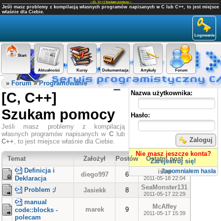
«
[C, C++] Szukam pomocy
»
Jeśli masz problemy z kompilacją własnych programów napisanych w C lub C++, to jest miejsce
właśnie dla Ciebie.
Logowanie
Start
Aktualności
Kursy
Dokumentacja
Artykuły
Forum
Panel użytkownika
»
Forum
»
Programowanie
[C, C++]
Nazwa użytkownika:
Szukam pomocy
Hasło:
Jeśli masz problemy z kompilacją
własnych programów napisanych w
C
lub
Zaloguj
C++
, to jest miejsce właśnie dla Ciebie.
Nie masz jeszcze konta?
Temat
Założył
Postów
Ostatni post
Zarejestruj się!
Definicja i
ison
Zapomniałem hasła
diego997
6
Deklaracja
2011-05-18 22:04
SeaMonster131
Problem ;/
Jasiekk
8
2011-05-17 22:29
manual
McAffey
marek
9
code::blocks -
2011-05-17 15:39
polecam