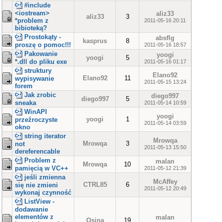
#include
<iostream>
aliz33
aliz33
3
*problem z
2011-05-16 20:11
bibioteką?
Prostokąty -
absflg
kasprus
8
proszę o pomoc!!!
2011-05-16 18:57
Pakowanie
yoogi
yoogi
5
*.dll do pliku exe
2011-05-16 01:17
struktury
Elano92
Elano92
11
wypisywanie
2011-05-15 13:24
forem
Jak zrobic
diego997
diego997
5
sneaka
2011-05-14 10:59
WinAPI
yoogi
yoogi
1
przeźroczyste
2011-05-14 03:59
okno
string iterator
Mrowqa
Mrowqa
3
not
2011-05-13 15:50
dereferencable
Problem z
malan
Mrowqa
10
pamięcią w VC++
2011-05-12 21:39
jeśli zmienna
McAffey
CTRL85
6
się nie zmieni
2011-05-12 20:49
wykonaj czynność
ListView -
dodawanie
elementów z
malan
Osina
19