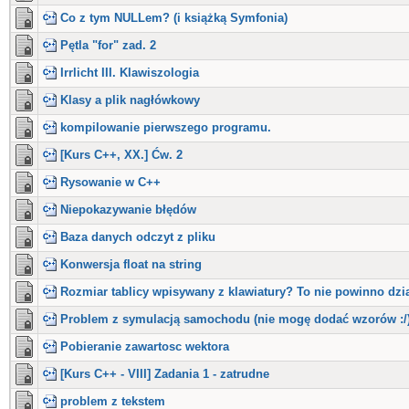
Co z tym NULLem? (i książką Symfonia)
Pętla "for" zad. 2
Irrlicht III. Klawiszologia
Klasy a plik nagłówkowy
kompilowanie pierwszego programu.
[Kurs C++, XX.] Ćw. 2
Rysowanie w C++
Niepokazywanie błędów
Baza danych odczyt z pliku
Konwersja float na string
Rozmiar tablicy wpisywany z klawiatury? To nie powinno dzia
Problem z symulacją samochodu (nie mogę dodać wzorów :/
Pobieranie zawartosc wektora
[Kurs C++ - VIII] Zadania 1 - zatrudne
problem z tekstem