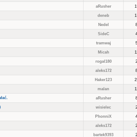
aRusher
1
deneb
1
Nedel
SideC
tramwaj
Micah
1
rogal180
aleks172
Haker123
2
malan
1
łać.
aRusher
)
wisielec
PhonniX
aleks172
bartek9393