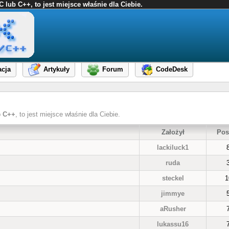
ub C++, to jest miejsce właśnie dla Ciebie.
cja
Artykuły
Forum
CodeDesk
b
C++
, to jest miejsce właśnie dla Ciebie.
Założył
Pos
lackiluck1
ruda
steckel
1
jimmye
aRusher
lukassu16