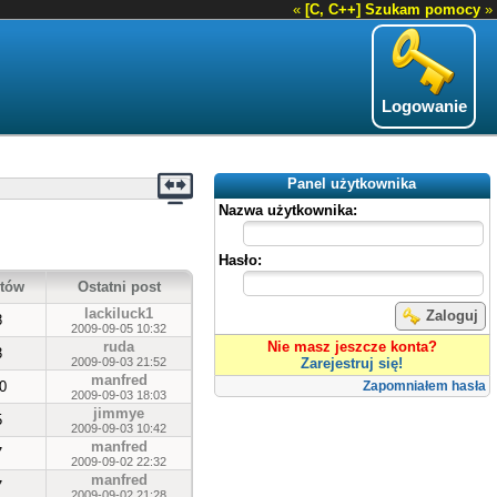
«
[C, C++] Szukam pomocy
»
Logowanie
Panel użytkownika
Nazwa użytkownika:
Hasło:
tów
Ostatni post
lackiluck1
Zaloguj
8
2009-09-05 10:32
ruda
Nie masz jeszcze konta?
3
2009-09-03 21:52
Zarejestruj się!
manfred
0
Zapomniałem hasła
2009-09-03 18:03
jimmye
5
2009-09-03 10:42
manfred
7
2009-09-02 22:32
manfred
7
2009-09-02 21:28