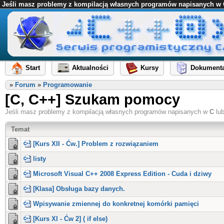
Jeśli masz problemy z kompilacją własnych programów napisanych w C l
Start
Aktualności
Kursy
Dokumenta
»
Forum
»
Programowanie
[C, C++] Szukam pomocy
Jeśli masz problemy z kompilacją własnych programów napisanych w
C
lu
Temat
[Kurs XII - Ćw.] Problem z rozwiązaniem
listy
Microsoft Visual C++ 2008 Express Edition - Cuda i dziwy
[Klasa] Obsługa bazy danych.
Wpisywanie zmiennej do konkretnej komórki pamięci
[Kurs XI - Ćw 2] ( if else)