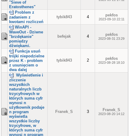
"Sieve of
Eratosthenes"
Problem z
pekfos
tybik843
4
zadaniem z
2023-09-10 22:11
kwotami rozliczeń
WinAPI -
WaveOut - Dziwne
pekfos
befejak
4
"brzdękanie"
2023-08-31 23:29
pomiędzy
dźwiękami.
Funkcja usuń
trójki niepodzielne
pekfos
tybik843
2
przez K - problem
2023-08-28 18:10
z usunięciem o
dwa dalej
Wyświetlenie i
zliczenie
wszystkich
naturalnych liczb
trzycyfrowych w
których suma cyfr
wynosi n
użytkownik podaje
Franek_S
Franek_S
3
n program
2023-08-20 14:12
wyświetla
wszystkie liczby
trzycyfrowe, w
których suma cyfr
wynosi n program