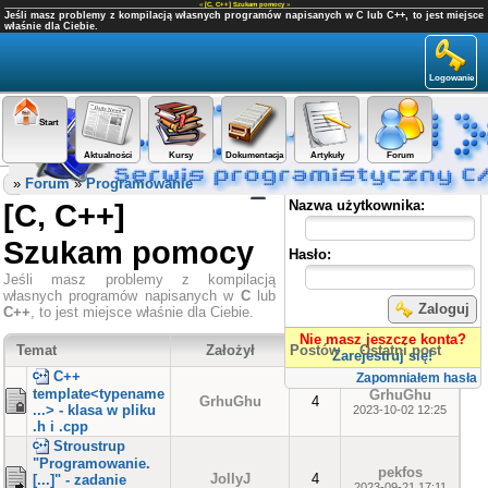
«
[C, C++] Szukam pomocy
»
Jeśli masz problemy z kompilacją własnych programów napisanych w C lub C++, to jest miejsce
właśnie dla Ciebie.
Logowanie
Start
Aktualności
Kursy
Dokumentacja
Artykuły
Forum
Panel użytkownika
»
Forum
»
Programowanie
[C, C++]
Nazwa użytkownika:
Szukam pomocy
Hasło:
Jeśli masz problemy z kompilacją
własnych programów napisanych w
C
lub
Zaloguj
C++
, to jest miejsce właśnie dla Ciebie.
Nie masz jeszcze konta?
Temat
Założył
Postów
Ostatni post
Zarejestruj się!
C++
Zapomniałem hasła
template<typename
GrhuGhu
GrhuGhu
4
...> - klasa w pliku
2023-10-02 12:25
.h i .cpp
Stroustrup
"Programowanie.
pekfos
JollyJ
4
[...]" - zadanie
2023-09-21 17:11