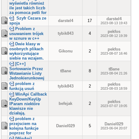
wyświetla również
ile jest takich liczb
za pomoca petli for
Szyfr Cezara ze
darstel4
darstel4
17
spoja
2023-08-13 19:43
Problem z
pekfos
tybik843
4
usuwaniem trójek
2023-08-12 19:39
w sznure w c++
Dwie klasy w
osobnych plikach
pekfos
Gikonu
2
wykorzystujące
2023-08-07 16:46
siebie na wzajem.
[C++]
Sortowanie Przez
tBane
tBane
8
Wstawianie Listy
2023-08-04 21:26
Jednokierunkowej
problem z
pekfos
tybik843
2
funkcją usuń
2023-08-03 18:59
WinApi Callback
KeyDown/KeyUp
pekfos
befejak
2
lParam niektóre
2023-07-07 19:05
klawisze nie
działają.
problem z
przejsciem na
Daniel029
Daniel029
5
kolejna funkcje
2023-06-04 20:07
poprzez for
[WinApi]