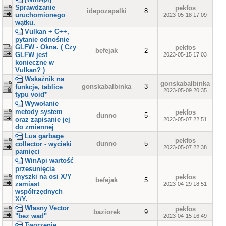
Sprawdzanie
pekfos
idepozapalki
8
uruchomionego
2023-05-18 17:09
wątku.
Vulkan + C++,
pytanie odnośnie
GLFW - Okna. ( Czy
pekfos
befejak
2
GLFW jest
2023-05-15 17:03
konieczne w
Vulkan? )
Wskaźnik na
gonskabalbinka
gonskabalbinka
3
funkcje, tablice
2023-05-09 20:35
typu void*
Wywołanie
metody system
pekfos
dunno
5
oraz zapisanie jej
2023-05-07 22:51
do zmiennej
Lua garbage
pekfos
dunno
5
collector - wycieki
2023-05-07 22:38
pamięci
WinApi wartość
przesunięcia
myszki na osi X/Y
pekfos
befejak
5
zamiast
2023-04-29 18:51
współrzędnych
X/Y.
Własny Vector
pekfos
baziorek
9
"bez wad"
2023-04-15 16:49
Tworzenie