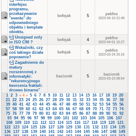
interfejsu
programu,
przekazywanie
pekfos
befejak
5
"eventu" do
2023-04-10 21:48
odpowiedniego
objektu i template
obiektu.
Unsigned only
pekfos
befejak
4
in ISO C90 ?
2023-04-01 15:27
Wskaźniki, czy
pekfos
befejak
5
coś takiego działa
2023-03-24 20:16
poprawnie?
Zagadnienie do
matury
rozszerzonej z
baziorek
baziorek
5
informatyki:
2023-03-23 08:54
"rekurencyjnego
tworzenia fraktali:
drzewo binarne"
1
2
3
« 4 »
5
6
7
8
9
10
11
12
13
14
15
16
17
18
19
20
21
22
23
24
25
26
27
28
29
30
31
32
33
34
35
36
37
38
39
40
41
42
43
44
45
46
47
48
49
50
51
52
53
54
55
56
57
58
59
60
61
62
63
64
65
66
67
68
69
70
71
72
73
74
75
76
77
78
79
80
81
82
83
84
85
86
87
88
89
90
91
92
93
94
95
96
97
98
99
100
101
102
103
104
105
106
107
108
109
110
111
112
113
114
115
116
117
118
119
120
121
122
123
124
125
126
127
128
129
130
131
132
133
134
135
136
137
138
139
140
141
142
143
144
145
146
147
148
149