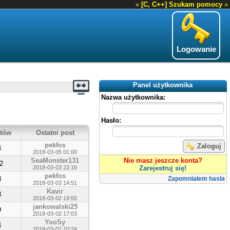
«
[C, C++] Szukam pomocy
»
Logowanie
Panel użytkownika
Nazwa użytkownika:
Hasło:
tów
Ostatni post
pekfos
Zaloguj
4
2018-03-05 01:00
SeaMonster131
Nie masz jeszcze konta?
2
2018-03-03 22:16
Zarejestruj się!
pekfos
3
Zapomniałem hasła
2018-03-03 14:51
Kavir
3
2018-03-02 19:55
jankowalski25
9
2018-03-02 17:03
YooSy
4
2018-03-01 10:24