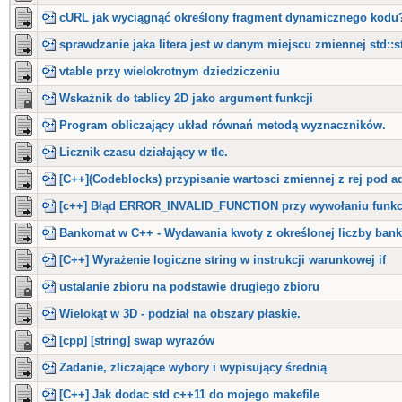
cURL jak wyciągnąć określony fragment dynamicznego kodu
sprawdzanie jaka litera jest w danym miejscu zmiennej std::s
vtable przy wielokrotnym dziedziczeniu
Wskażnik do tablicy 2D jako argument funkcji
Program obliczający układ równań metodą wyznaczników.
Licznik czasu działający w tle.
[C++](Codeblocks) przypisanie wartosci zmiennej z rej pod a
[c++] Błąd ERROR_INVALID_FUNCTION przy wywołaniu funk
Bankomat w C++ - Wydawania kwoty z określonej liczby ban
[C++] Wyrażenie logiczne string w instrukcji warunkowej if
ustalanie zbioru na podstawie drugiego zbioru
Wielokąt w 3D - podział na obszary płaskie.
[cpp] [string] swap wyrazów
Zadanie, zliczające wybory i wypisujący średnią
[C++] Jak dodac std c++11 do mojego makefile