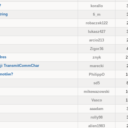
?
korallo
tring
fi_m
robaczek122
lukasz427
arcio213
Zigor36
dres
znyk
2
cji TransmitCommChar
marecki
knotów?
PhilippO
1
sd5
mikewazowski
1
Vasco
1
aaadam
rolly98
alien1983