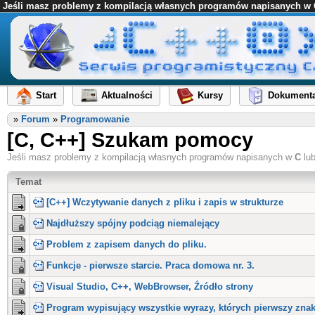
Jeśli masz problemy z kompilacją własnych programów napisanych w C l
Start
Aktualności
Kursy
Dokumenta
»
Forum
»
Programowanie
[C, C++] Szukam pomocy
Jeśli masz problemy z kompilacją własnych programów napisanych w
C
lu
Temat
[C++] Wczytywanie danych z pliku i zapis w strukturze
Najdłuższy spójny podciąg niemalejący
Problem z zapisem danych do pliku.
Funkcje - pierwsze starcie. Praca domowa nr. 3.
Visual Studio, C++, WebBrowser, Źródło strony
Program wypisujący wszystkie wyrazy, których pierwszy znak