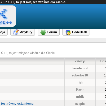
ub C++, to jest miejsce właśnie dla Ciebie.
cja
Artykuły
Forum
CodeDesk
b
C++
, to jest miejsce właśnie dla Ciebie.
Założył
Pos
beredentod
robertos18
1
Irish
Kavir
mirik
 jest równy ostatniemu
szepix