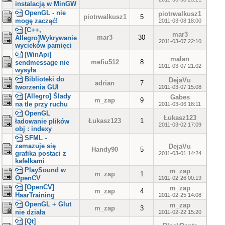
instalacją w MinGW
OpenGL - nie
piotrwalkusz1
piotrwalkusz1
5
mogę zacząć!
2011-03-08 18:00
[C++,
mar3
mar3
30
Allegro]Wykrywanie
2011-03-07 22:10
wycieków pamięci
[WinApi]
malan
mefiu512
8
sendmessage nie
2011-03-07 21:02
wysyła
Biblioteki do
DejaVu
adrian
7
tworzenia GUI
2011-03-07 15:08
[Allegro] Ślady
Gabes
m_zap
9
na tle przy ruchu
2011-03-06 18:11
OpenGL
Łukasz123
Łukasz123
1
ładowanie plików
2011-03-02 17:09
obj : indexy
SFML -
zamazuje się
DejaVu
Handy90
5
grafika postaci z
2011-03-01 14:24
kafelkami
PlaySound w
m_zap
m_zap
1
OpenCV
2011-02-26 00:19
[OpenCV]
m_zap
m_zap
4
HaarTraining
2011-02-25 14:08
OpenGL + Glut
m_zap
m_zap
3
nie działa
2011-02-22 15:20
[Qt]