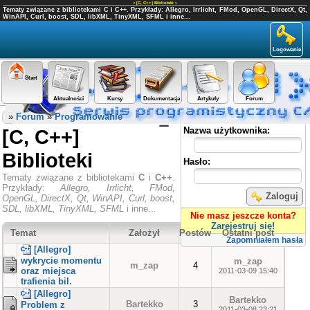
«
[C, C++] Biblioteki
»
Tematy związane z bibliotekami C i C++. Przykłady: Allegro, Irrlicht, FMod, OpenGL, DirectX, Qt,
WinAPI, Curl, boost, SDL, libXML, TinyXML, SFML i inne...
Logowanie
Start
Aktualności
Kursy
Dokumentacja
Artykuły
Forum
Panel użytkownika
»
Forum
»
Programowanie
[C, C++]
Nazwa użytkownika:
Biblioteki
Hasło:
Tematy związane z bibliotekami
C
i
C++
.
Przykłady:
Allegro, Irrlicht, FMod,
Zaloguj
OpenGL, DirectX, Qt, WinAPI, Curl, boost,
SDL, libXML, TinyXML, SFML
i inne...
Nie masz jeszcze konta?
Zarejestruj się!
Temat
Założył
Postów
Ostatni post
Zapomniałem hasła
[Allegro]
wykrycie momentu
m_zap
m_zap
4
oraz miejsca
2011-03-09 15:40
trafienia bil.
[Allegro]
Bartekko
Bartekko
3
Problem z
2011-03-08 23:21