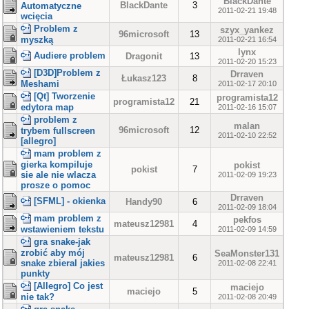
BlackDante
BlackDante
3
Automatyczne
2011-02-21 19:48
wcięcia
Problem z
szyx_yankez
96microsoft
13
myszką
2011-02-21 16:54
lynx
Audiere problem
Dragonit
13
2011-02-20 15:23
[D3D]Problem z
Drraven
Łukasz123
8
Meshami
2011-02-17 20:10
[Qt] Tworzenie
programista12
programista12
21
edytora map
2011-02-16 15:07
problem z
malan
96microsoft
12
trybem fullscreen
2011-02-10 22:52
[allegro]
mam problem z
gierka kompiluje
pokist
pokist
7
sie ale nie wlacza
2011-02-09 19:23
prosze o pomoc
Drraven
[SFML] - okienka
Handy90
6
2011-02-09 18:04
mam problem z
pekfos
mateusz12981
4
wstawieniem tekstu
2011-02-09 14:59
gra snake-jak
zrobić aby mój
SeaMonster131
mateusz12981
6
snake zbieral jakies
2011-02-08 22:41
punkty
[Allegro] Co jest
maciejo
maciejo
5
nie tak?
2011-02-08 20:49