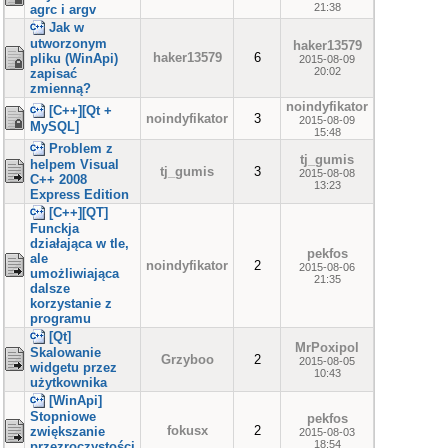
21:38
agrc i argv
Jak w
utworzonym
haker13579
haker13579
6
pliku (WinApi)
2015-08-09
20:02
zapisać
zmienną?
noindyfikator
[C++][Qt +
noindyfikator
3
2015-08-09
MySQL]
15:48
Problem z
tj_gumis
helpem Visual
tj_gumis
3
2015-08-08
C++ 2008
13:23
Express Edition
[C++][QT]
Funckja
działająca w tle,
pekfos
ale
noindyfikator
2
2015-08-06
umożliwiająca
21:35
dalsze
korzystanie z
programu
[Qt]
MrPoxipol
Skalowanie
Grzyboo
2
2015-08-05
widgetu przez
10:43
użytkownika
[WinApi]
Stopniowe
pekfos
fokusx
2
zwiększanie
2015-08-03
18:54
przezroczystości