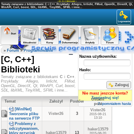
«
[C, C++] Biblioteki
»
Tematy związane z bibliotekami C i C++. Przykłady: Allegro, Irrlicht, FMod, OpenGL, DirectX, Qt,
WinAPI, Curl, boost, SDL, libXML, TinyXML, SFML i inne...
Logowanie
Start
Aktualności
Kursy
Dokumentacja
Artykuły
Forum
Panel użytkownika
»
Forum
»
Programowanie
[C, C++]
Nazwa użytkownika:
Biblioteki
Hasło:
Tematy związane z bibliotekami
C
i
C++
.
Przykłady:
Allegro, Irrlicht, FMod,
Zaloguj
OpenGL, DirectX, Qt, WinAPI, Curl, boost,
SDL, libXML, TinyXML, SFML
i inne...
Nie masz jeszcze konta?
Zarejestruj się!
Ostatni
Temat
Założył
Postów
post
Zapomniałem hasła
[WinINet]
Vister26
Vister26
3
Tworzenie pliku
2015-08-21
13:10
na serwerze FTP
Problemy z
odczytywaniem,
haker13579
haker13579
13
który przycisk
2015-08-20