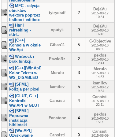
renderowanie
MFC - edycja
DejaVu
obiektów
tytrydsdf
2
2015-08-17
wektora poprzez
10:31
listbox i editbox
Html
DejaVu
oputyk
9
refreshing -
2015-08-16
16:45
cUrl..
[C++]
C-Objective
Gibas11
5
Konsola w oknie
2015-08-16
08:59
WinApi
pekfos
WinSock i
PawloRz
2
2015-08-15
brak funkcji.
12:41
[C++][WinApi]
Merulo
Merulo
3
Kolor Tekstu w
2015-08-13
14:57
WS_DISABLED
kamilcv
[SFML]
kamilcv
5
2015-08-12
kolizja per pixel
19:34
[GLUT, C++]
Cansisti
Cansisti
4
Kontrolki
2015-08-10
22:11
WinAPI w GLUT
[SFML]
pekfos
Poprawna
Fanatone
4
2015-08-10
instalacja
15:09
biblioteki
[WinAPI]
Cansisti
Cansisti
9
Uzyskiwanie
2015-08-09