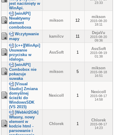
23:33
jest naciśnięty w
WinApi.
[winAPI]
mikson
Nieaktywny
mikson
12
2015-08-20
element
18:11
comboboxa
DejaVu
Wczytywanie
kamilcv
11
2015-08-20
mapy
09:36
[c++][WinApi]
AssSoft
Usuwanie
AssSoft
1
2015-08-19
przycisku w
01:38
idalogu.
[winAPI]
mikson
Combobox nie
mikson
5
2015-08-18
pokazuje
16:51
suwaka
[Visual
Studio] Zmiana
Nexicoll
domyślnej
Nexicoll
1
2015-08-17
ścieżki do
14:58
WindowsSDK
(VS 2015)
[Webkit2Gtk]
Własny, nowy
Chlorek
element w
Chlorek
1
2015-08-17
kodzie html -
14:23
parsowanie i