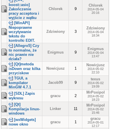
[C++,
boost::asio]
Chlorek
Chlorek
9
Zakończenie
2014-05-04
20:16
pracy acceptora i
wyjście z wątku
[WinAPI]
Niepoprawne
Zdziwiony
Zdziwiony
3
wczytywanie
2014-05-04
18:34
tekstu do
kontrolki EDIT.
[Allegro5] Czy
Enigmus
to normalne, że
Enigmus
9
2014-05-04
nic prawie nie
13:47
działa?
[Qt]metoda
Nowicjusz
Nowicjusz
1
isDown oraz kilka
2014-05-02
22:10
przyciskow
TGUI, a
texus
Jacob99
9
kompilator
2014-05-02
19:09
MinGW 4.7.1
MrPoxipol
[SDL] Zapis
gracu
2
2014-05-02
wykresu
18:23
[Qt]
MrPoxipol
Linker
11
Kompilacja linux-
2014-05-02
15:46
windows
gracu
[wxWidgets]
gracu
1
2014-05-01
nowe okno
12:17