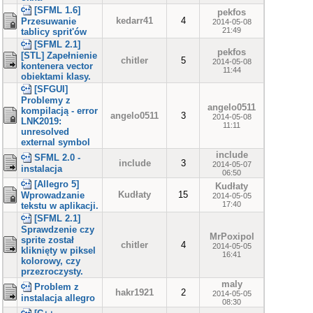
[SFML 1.6]
pekfos
kedarr41
4
Przesuwanie
2014-05-08
21:49
tablicy sprit'ów
[SFML 2.1]
pekfos
[STL] Zapełnienie
chitler
5
2014-05-08
kontenera vector
11:44
obiektami klasy.
[SFGUI]
Problemy z
angelo0511
kompilacją - error
angelo0511
3
2014-05-08
LNK2019:
11:11
unresolved
external symbol
include
SFML 2.0 -
include
3
2014-05-07
instalacja
06:50
[Allegro 5]
Kudłaty
Kudłaty
15
Wprowadzanie
2014-05-05
17:40
tekstu w aplikacji.
[SFML 2.1]
Sprawdzenie czy
MrPoxipol
sprite został
chitler
4
2014-05-05
kliknięty w piksel
16:41
kolorowy, czy
przezroczysty.
maly
Problem z
hakr1921
2
2014-05-05
instalacja allegro
08:30