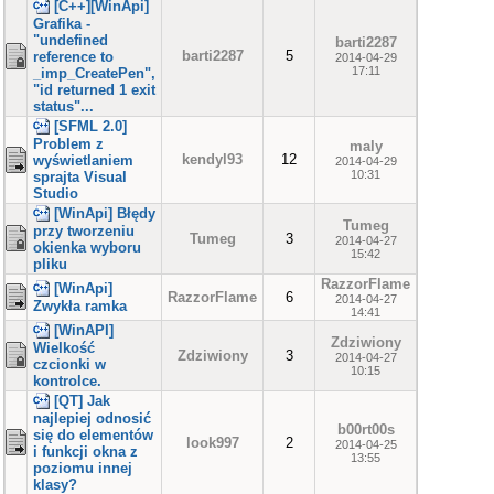
[C++][WinApi]
Grafika -
"undefined
barti2287
barti2287
5
reference to
2014-04-29
17:11
_imp_CreatePen",
"id returned 1 exit
status"...
[SFML 2.0]
Problem z
maly
kendyl93
12
wyświetlaniem
2014-04-29
10:31
sprajta Visual
Studio
[WinApi] Błędy
Tumeg
przy tworzeniu
Tumeg
3
2014-04-27
okienka wyboru
15:42
pliku
RazzorFlame
[WinApi]
RazzorFlame
6
2014-04-27
Zwykła ramka
14:41
[WinAPI]
Zdziwiony
Wielkość
Zdziwiony
3
2014-04-27
czcionki w
10:15
kontrolce.
[QT] Jak
najlepiej odnosić
b00rt00s
się do elementów
look997
2
2014-04-25
i funkcji okna z
13:55
poziomu innej
klasy?