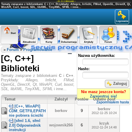
«
[C, C++] Biblioteki
»
Tematy związane z bibliotekami C i C++. Przykłady: Allegro, Irrlicht, FMod, OpenGL, DirectX, Qt,
WinAPI, Curl, boost, SDL, libXML, TinyXML, SFML i inne...
Logowanie
Start
Aktualności
Kursy
Dokumentacja
Artykuły
Forum
Panel użytkownika
»
Forum
»
Programowanie
[C, C++]
Nazwa użytkownika:
Biblioteki
Hasło:
Tematy związane z bibliotekami
C
i
C++
.
Przykłady:
Allegro, Irrlicht, FMod,
Zaloguj
OpenGL, DirectX, Qt, WinAPI, Curl, boost,
SDL, libXML, TinyXML, SFML
i inne...
Nie masz jeszcze konta?
Zarejestruj się!
Temat
Założył
Postów
Ostatni post
Zapomniałem hasła
[C++, WinAPI]
berkov
berkov
9
CDM_GETFILEPATH
2012-11-25 10:24
nie pobiera ścieżki
[sfml 1.6, sfml
krzyk
wojownik266
6
2.0] Odpowiednik
2012-11-24 14:48
instrukcji