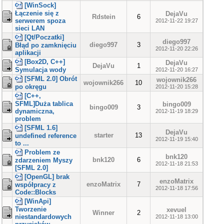
[WinSock]
Łączenie się z
DejaVu
Rdstein
6
serwerem spoza
2012-11-22 19:27
sieci LAN
[Qt/Poczatki]
diego997
diego997
3
Błąd po zamknięciu
2012-11-20 22:26
aplikacji
[Box2D, C++]
DejaVu
DejaVu
1
Symulacja wody
2012-11-20 16:27
[SFML 2.0] Obrót
wojownik266
wojownik266
10
po okręgu
2012-11-20 15:28
[C++,
SFML]Duża tablica
bingo009
bingo009
3
dynamiczna,
2012-11-19 18:29
problem
[SFML 1.6]
DejaVu
starter
13
undefined reference
2012-11-19 15:40
to ...
Problem ze
bnk120
bnk120
6
zdarzeniem Myszy
2012-11-18 21:53
[SFML 2.0]
[OpenGL] brak
enzoMatrix
enzoMatrix
7
współpracy z
2012-11-18 17:56
Code::Blocks
[WinApi]
Tworzenie
xevuel
Winner
2
niestandardowych
2012-11-18 13:00