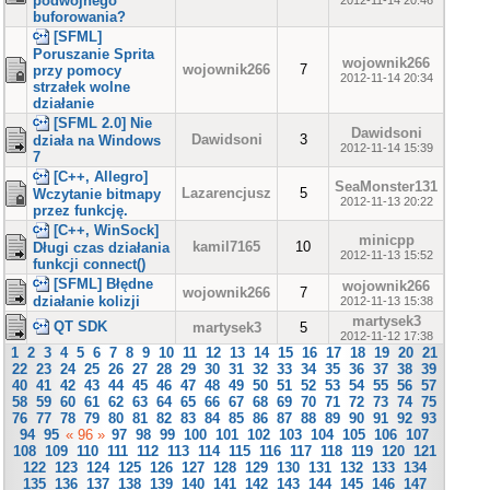
podwójnego
2012-11-14 20:46
buforowania?
[SFML]
Poruszanie Sprita
wojownik266
wojownik266
7
przy pomocy
2012-11-14 20:34
strzałek wolne
działanie
[SFML 2.0] Nie
Dawidsoni
Dawidsoni
3
działa na Windows
2012-11-14 15:39
7
[C++, Allegro]
SeaMonster131
Lazarencjusz
5
Wczytanie bitmapy
2012-11-13 20:22
przez funkcję.
[C++, WinSock]
minicpp
kamil7165
10
Długi czas działania
2012-11-13 15:52
funkcji connect()
[SFML] Błędne
wojownik266
wojownik266
7
działanie kolizji
2012-11-13 15:38
martysek3
QT SDK
martysek3
5
2012-11-12 17:38
1
2
3
4
5
6
7
8
9
10
11
12
13
14
15
16
17
18
19
20
21
22
23
24
25
26
27
28
29
30
31
32
33
34
35
36
37
38
39
40
41
42
43
44
45
46
47
48
49
50
51
52
53
54
55
56
57
58
59
60
61
62
63
64
65
66
67
68
69
70
71
72
73
74
75
76
77
78
79
80
81
82
83
84
85
86
87
88
89
90
91
92
93
94
95
« 96 »
97
98
99
100
101
102
103
104
105
106
107
108
109
110
111
112
113
114
115
116
117
118
119
120
121
122
123
124
125
126
127
128
129
130
131
132
133
134
135
136
137
138
139
140
141
142
143
144
145
146
147