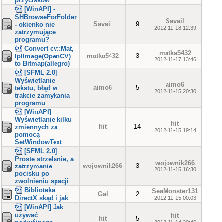
przycisków
[WinAPI] -
SHBrowseForFolder
Savail
Savail
9
- okienko nie
2012-11-18 12:39
zatrzymujące
programu?
Convert cv::Mat,
matka5432
matka5432
3
IplImage(OpenCV)
2012-11-17 13:46
to Bitmap(allegro)
[SFML 2.0]
Wyświetlanie
aimo6
aimo6
5
tekstu, błąd w
2012-11-15 20:30
trakcie zamykania
programu
[WinAPI]
Wyświetlanie kilku
hit
hit
14
zmiennych za
2012-11-15 19:14
pomocą
SetWindowText
[SFML 2.0]
Proste strzelanie, a
wojownik266
wojownik266
3
zatrzymanie
2012-11-15 16:30
pocisku po
zwolnieniu spacji
Biblioteka
SeaMonster131
Gal
2
DirectX skąd i jak
2012-11-15 00:03
[WinAPI] Jak
używać
hit
hit
5