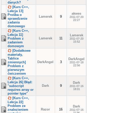
danych?
[Kurs C++,
Lekcja 13]
akwes
Prośba o
Lamerek
9
2011-07-20
sprawdzenie
22:27
zadania
domowego
[Kurs C++,
Lekcja 11]
Lamerek
Lamerek
11
Problem z
2011-07-20
15:52
zadaniem
domowym
[Dodatkowe
materiały,
Tablice
DarkAngel
DarkAngel
3
zmiennych]
2011-07-18
22:56
Problem z
pierwszym
ćwiczeniem
[Kurs C++,
Lekcja 26] Błąd:
Dark
Dark
9
"subscript
2011-07-16
18:01
requires array or
pointer type"
[Kurs C++,
Lekcja 22]
Problem ze
Dark
Razor
16
znalezieniem
2011-07-16
11:36