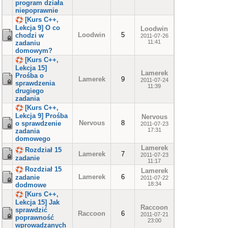
program działa
niepoprawnie
[Kurs C++,
Lekcja 9] O co
Loodwin
Loodwin
5
chodzi w
2011-07-26
11:41
zadaniu
domowym?
[Kurs C++,
Lekcja 15]
Lamerek
Prośba o
Lamerek
9
2011-07-24
sprawdzenia
11:39
drugiego
zadania
[Kurs C++,
Lekcja 9] Prośba
Nervous
Nervous
8
o sprawdzenie
2011-07-23
17:31
zadania
domowego
Lamerek
Rozdział 15
Lamerek
7
2011-07-23
zadanie
11:17
Rozdział 15
Lamerek
Lamerek
6
zadanie
2011-07-22
18:34
dodmowe
[Kurs C++,
Lekcja 15] Jak
Raccoon
sprawdzić
Raccoon
6
2011-07-21
poprawność
23:00
wprowadzanych