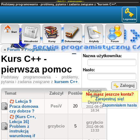
«
Kurs C++ - pierwsza pomoc
»
Podstawy programowania - problemy, pytania i zadania związane z "kursem C++".
Logowanie
Start
Aktualności
Kursy
Dokumentacja
Artykuły
Forum
Panel użytkownika
»
Forum
»
Programowanie
Kurs C++ -
Nazwa użytkownika:
pierwsza pomoc
Hasło:
Podstawy programowania - problemy,
pytania i zadania związane z
kursem C++
.
Zaloguj
Ostatni
Temat
Założył
Postów
Nie masz jeszcze konta?
post
Zarejestruj się!
Lekcja 9
DejaVu
Zapomniałem hasła
PesiV
20
Praca domowa
2011-08-07
18:34
czy dobrze ?
[Kurs C++,
Lekcja 16]
grzybcio
grzybcio
5
Problem z
2011-08-06
13:33
instrukcją
warunkową if