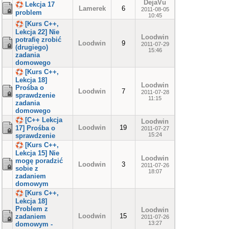
DejaVu
Lekcja 17
Lamerek
6
2011-08-05
problem
10:45
[Kurs C++,
Lekcja 22] Nie
Loodwin
potrafię zrobić
Loodwin
9
2011-07-29
(drugiego)
15:46
zadania
domowego
[Kurs C++,
Lekcja 18]
Loodwin
Prośba o
Loodwin
7
2011-07-28
sprawdzenie
11:15
zadania
domowego
[C++ Lekcja
Loodwin
Loodwin
19
17] Prośba o
2011-07-27
15:24
sprawdzenie
[Kurs C++,
Lekcja 15] Nie
Loodwin
mogę poradzić
Loodwin
3
2011-07-26
sobie z
18:07
zadaniem
domowym
[Kurs C++,
Lekcja 18]
Problem z
Loodwin
Loodwin
15
zadaniem
2011-07-26
13:27
domowym -