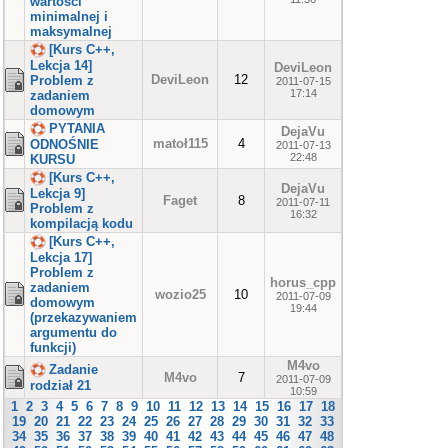
wartości
minimalnej i
maksymalnej
[Kurs C++,
Lekcja 14]
DeviLeon
DeviLeon
12
Problem z
2011-07-15
17:14
zadaniem
domowym
PYTANIA
DejaVu
matoł115
4
ODNOŚNIE
2011-07-13
22:48
KURSU
[Kurs C++,
DejaVu
Lekcja 9]
Faget
8
2011-07-11
Problem z
16:32
kompilacją kodu
[Kurs C++,
Lekcja 17]
Problem z
horus_cpp
zadaniem
wozio25
10
2011-07-09
domowym
19:44
(przekazywaniem
argumentu do
funkcji)
M4vo
Zadanie
M4vo
7
2011-07-09
rodział 21
10:59
1
2
3
4
5
6
7
8
9
10
11
12
13
14
15
16
17
18
19
20
21
22
23
24
25
26
27
28
29
30
31
32
33
34
35
36
37
38
39
40
41
42
43
44
45
46
47
48