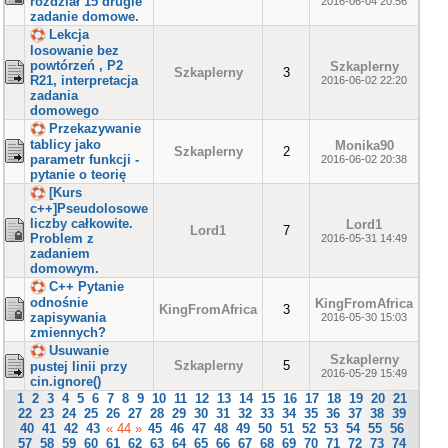
rozdział 15 drugie
2016-06-04 20:56
zadanie domowe.
Lekcja
losowanie bez
powtórzeń , P2
Szkaplerny
Szkaplerny
3
R21, interpretacja
2016-06-02 22:20
zadania
domowego
Przekazywanie
tablicy jako
Monika90
Szkaplerny
2
parametr funkcji -
2016-06-02 20:38
pytanie o teorię
[Kurs
c++]Pseudolosowe
liczby całkowite.
Lord1
Lord1
7
Problem z
2016-05-31 14:49
zadaniem
domowym.
C++ Pytanie
odnośnie
KingFromAfrica
KingFromAfrica
3
zapisywania
2016-05-30 15:03
zmiennych?
Usuwanie
Szkaplerny
Szkaplerny
5
pustej linii przy
2016-05-29 15:49
cin.ignore()
1
2
3
4
5
6
7
8
9
10
11
12
13
14
15
16
17
18
19
20
21
22
23
24
25
26
27
28
29
30
31
32
33
34
35
36
37
38
39
40
41
42
43
« 44 »
45
46
47
48
49
50
51
52
53
54
55
56
57
58
59
60
61
62
63
64
65
66
67
68
69
70
71
72
73
74