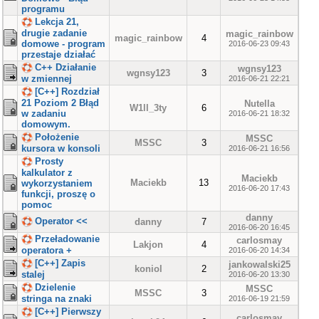
programu
Lekcja 21,
drugie zadanie
magic_rainbow
magic_rainbow
4
domowe - program
2016-06-23 09:43
przestaje działać
C++ Działanie
wgnsy123
wgnsy123
3
w zmiennej
2016-06-21 22:21
[C++] Rozdział
21 Poziom 2 Błąd
Nutella
W1ll_3ty
6
w zadaniu
2016-06-21 18:32
domowym.
Położenie
MSSC
MSSC
3
kursora w konsoli
2016-06-21 16:56
Prosty
kalkulator z
Maciekb
Maciekb
13
wykorzystaniem
2016-06-20 17:43
funkcji, proszę o
pomoc
danny
Operator <<
danny
7
2016-06-20 16:45
Przeładowanie
carlosmay
Lakjon
4
operatora +
2016-06-20 14:34
[C++] Zapis
jankowalski25
koniol
2
stalej
2016-06-20 13:30
Dzielenie
MSSC
MSSC
3
stringa na znaki
2016-06-19 21:59
[C++] Pierwszy
carlosmay