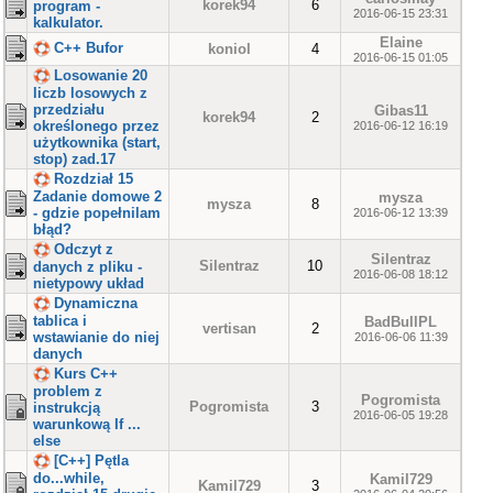
korek94
6
program -
2016-06-15 23:31
kalkulator.
Elaine
C++ Bufor
koniol
4
2016-06-15 01:05
Losowanie 20
liczb losowych z
przedziału
Gibas11
korek94
2
określonego przez
2016-06-12 16:19
użytkownika (start,
stop) zad.17
Rozdział 15
Zadanie domowe 2
mysza
mysza
8
- gdzie popełnilam
2016-06-12 13:39
błąd?
Odczyt z
Silentraz
Silentraz
10
danych z pliku -
2016-06-08 18:12
nietypowy układ
Dynamiczna
tablica i
BadBullPL
vertisan
2
wstawianie do niej
2016-06-06 11:39
danych
Kurs C++
problem z
Pogromista
Pogromista
3
instrukcją
2016-06-05 19:28
warunkową If ...
else
[C++] Pętla
do...while,
Kamil729
Kamil729
3