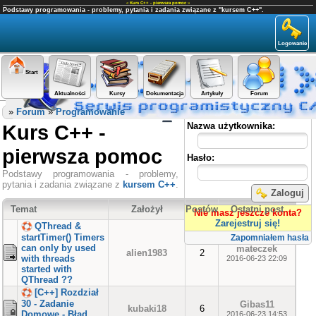
«
Kurs C++ - pierwsza pomoc
»
Podstawy programowania - problemy, pytania i zadania związane z "kursem C++".
Logowanie
Start
Aktualności
Kursy
Dokumentacja
Artykuły
Forum
Panel użytkownika
»
Forum
»
Programowanie
Kurs C++ -
Nazwa użytkownika:
pierwsza pomoc
Hasło:
Podstawy programowania - problemy,
pytania i zadania związane z
kursem C++
.
Zaloguj
Temat
Założył
Postów
Ostatni post
Nie masz jeszcze konta?
Zarejestruj się!
QThread &
startTimer() Timers
Zapomniałem hasła
can only by used
mateczek
alien1983
2
with threads
2016-06-23 22:09
started with
QThread ??
[C++] Rozdział
30 - Zadanie
Gibas11
kubaki18
6
Domowe - Błąd
2016-06-23 14:53