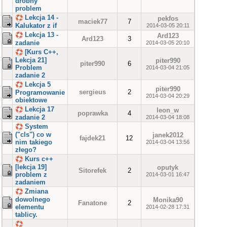
drobny
problem
Lekcja 14 -
pekfos
maciek77
7
Kalukator z if
2014-03-05 20:11
Lekcja 13 -
Ard123
Ard123
3
zadanie
2014-03-05 20:10
[Kurs C++,
Lekcja 21]
piter990
piter990
6
Problem
2014-03-04 21:05
zadanie 2
Lekcja 5
piter990
sergieus
2
Programowanie
2014-03-04 20:29
obiektowe
Lekcja 17
leon_w
poprawka
4
zadanie 2
2014-03-04 18:08
System
("cls") co w
janek2012
fajdek21
12
nim takiego
2014-03-04 13:56
złego?
Kurs c++
[lekcja 19]
oputyk
Sitorefek
2
problem z
2014-03-01 16:47
zadaniem
Zmiana
dowolnego
Monika90
Fanatone
2
elementu
2014-02-28 17:31
tablicy.