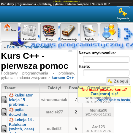
«
Kurs C++ - pierwsza pomoc
»
Podstawy programowania - problemy, pytania i zadania związane z "kursem C++".
Logowanie
Start
Aktualności
Kursy
Dokumentacja
Artykuły
Forum
Panel użytkownika
»
Forum
»
Programowanie
Kurs C++ -
Nazwa użytkownika:
pierwsza pomoc
Hasło:
Podstawy programowania - problemy,
pytania i zadania związane z
kursem C++
.
Zaloguj
Temat
Założył
Postów
Ostatni post
Nie masz jeszcze konta?
Zarejestruj się!
kalkulator
wirusomaniak
wirusomaniak
7
lekcja 15
Zapomniałem hasła
2014-03-06 20:42
problem...
pętla
Monika90
maciek77
2
do...while
2014-03-06 12:21
Lekcja 14 -
Kalukator
Ard123
outlet52
5
(switch, case)
2014-03-05 21:36