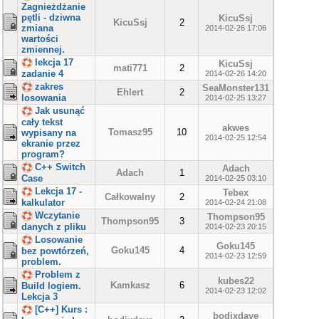
Zagnieżdżanie
pętli - dziwna
KicuSsj
KicuSsj
2
zmiana
2014-02-26 17:06
wartości
zmiennej.
lekcja 17
KicuSsj
mati771
2
zadanie 4
2014-02-26 14:20
zakres
SeaMonster131
Ehlert
2
losowania
2014-02-25 13:27
Jak usunąć
cały tekst
akwes
Tomasz95
10
wypisany na
2014-02-25 12:54
ekranie przez
program?
C++ Switch
Adach
Adach
1
Case
2014-02-25 03:10
Lekcja 17 -
Tebex
Całkowalny
2
kalkulator
2014-02-24 21:08
Wczytanie
Thompson95
Thompson95
3
danych z pliku
2014-02-23 20:15
Losowanie
Goku145
Goku145
4
bez powtórzeń,
2014-02-23 12:59
problem.
Problem z
kubes22
Kamkasz
6
Build logiem.
2014-02-23 12:02
Lekcja 3
[C++] Kurs :
bodixdave