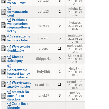
zolty13
5
2016-03-21
wskaznikow
22:10
michal11
zolty13
2
formatowanie
2016-03-21
21:59
cout
Problem z
hejases
wpisywaniem
hejases
5
2016-03-21
nieprawidłowej
18:22
liczby
mateczek
czyszczenie
qscefb
5
2016-03-21
textbox i label
07:53
mokrowski
Wykrywanie
divers
11
2016-03-21
duplikatów
02:12
Skipper11
Ułamek
Skipper11
9
2016-03-20
dziesiętny
21:30
HolyShit
Generowanie
HolyShit
1
2016-03-20
losowej tablicy
19:12
bez powtorzen
szymi_jimi
Wczytywanie
szymi_jimi
11
2016-03-20
znaków na stos
18:20
stdafx.h No
pekfos
janek67
8
such file or
2016-03-20
12:49
directory
Zapis liczb
binarnie -