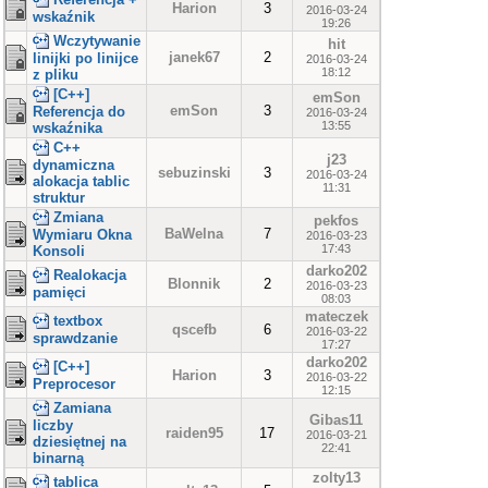
Harion
3
2016-03-24
wskaźnik
19:26
Wczytywanie
hit
janek67
2
linijki po linijce
2016-03-24
18:12
z pliku
[C++]
emSon
emSon
3
Referencja do
2016-03-24
13:55
wskaźnika
C++
j23
dynamiczna
sebuzinski
3
2016-03-24
alokacja tablic
11:31
struktur
Zmiana
pekfos
BaWelna
7
Wymiaru Okna
2016-03-23
17:43
Konsoli
darko202
Realokacja
Blonnik
2
2016-03-23
pamięci
08:03
mateczek
textbox
qscefb
6
2016-03-22
sprawdzanie
17:27
darko202
[C++]
Harion
3
2016-03-22
Preprocesor
12:15
Zamiana
Gibas11
liczby
raiden95
17
2016-03-21
dziesiętnej na
22:41
binarną
zolty13
tablica