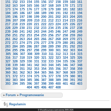
151
152
153
154
155
156
157
158
159
160
161
162
163
164
165
166
167
168
169
170
171
172
173
174
175
176
177
178
179
180
181
182
183
184
185
186
187
188
189
190
191
192
193
194
195
196
197
198
199
200
201
202
203
204
205
206
207
208
209
210
211
212
213
214
215
216
217
218
219
220
221
222
223
224
225
226
227
228
229
230
231
232
233
234
235
236
237
238
239
240
241
242
243
244
245
246
247
248
249
250
251
252
253
254
255
256
257
258
259
260
261
262
263
264
265
266
267
268
269
270
271
272
273
274
275
276
277
278
279
280
281
282
283
284
285
286
287
288
289
290
291
292
293
294
295
296
297
298
299
300
301
302
303
304
305
306
307
308
309
310
311
312
313
314
315
316
317
318
319
320
321
322
323
324
325
326
327
328
329
330
331
332
333
334
335
336
337
338
339
340
341
342
343
344
345
346
347
348
349
350
351
352
353
354
355
356
357
358
359
360
361
362
363
364
365
366
367
368
369
370
371
372
373
374
375
376
377
378
379
380
381
382
383
384
385
386
387
388
389
390
391
392
393
394
395
396
397
398
399
400
401
402
403
404
405
406
407
408
»
Forum
»
Programowanie
Regulamin
© Wszelkie prawa zastrzeżone 2005-2026