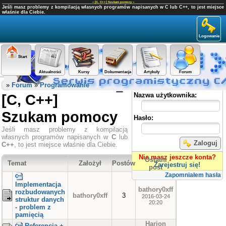
«
[C, C++] Szukam pomocy
»
Jeśli masz problemy z kompilacją własnych programów napisanych w C lub C++, to jest miejsce
właśnie dla Ciebie.
Logowanie
Start
Aktualności
Kursy
Dokumentacja
Artykuły
Forum
Panel użytkownika
»
Forum
»
Programowanie
[C, C++]
Nazwa użytkownika:
Szukam pomocy
Hasło:
Jeśli masz problemy z kompilacją
własnych programów napisanych w
C
lub
Zaloguj
C++
, to jest miejsce właśnie dla Ciebie.
Nie masz jeszcze konta?
Ostatni
Temat
Założył
Postów
Zarejestruj się!
post
Zapomniałem hasła
Implementacja
bathory0xff
rozbudowanych
bathory0xff
3
2016-03-24
struktur danych
20:20
- problem z
pamięcią
Harion
Referencja +