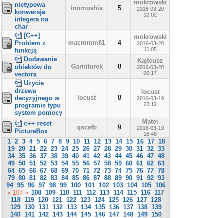
mokrowski
nietypowa
inomushis
5
2016-03-20
konwersja
12:02
integera na
char
[C++]
mokrowski
macmmm81
4
Problem z
2016-03-20
11:05
funkcją
Dodawanie
Kajteusz
Garniturek
8
obiektów do
2016-03-20
00:17
vectora
Użycie
drzewa
locust
locust
8
decyzyjnego w
2016-03-19
23:12
programie typu
system pomocy
Matei
c++ reset
qscefb
9
2016-03-19
PictureBox
18:48
1
2
3
4
5
6
7
8
9
10
11
12
13
14
15
16
17
18
19
20
21
22
23
24
25
26
27
28
29
30
31
32
33
34
35
36
37
38
39
40
41
42
43
44
45
46
47
48
49
50
51
52
53
54
55
56
57
58
59
60
61
62
63
64
65
66
67
68
69
70
71
72
73
74
75
76
77
78
79
80
81
82
83
84
85
86
87
88
89
90
91
92
93
94
95
96
97
98
99
100
101
102
103
104
105
106
« 107 »
108
109
110
111
112
113
114
115
116
117
118
119
120
121
122
123
124
125
126
127
128
129
130
131
132
133
134
135
136
137
138
139
140
141
142
143
144
145
146
147
148
149
150