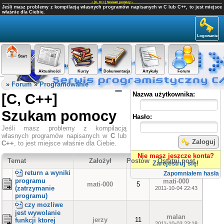
«
[C, C++] Szukam pomocy
»
Jeśli masz problemy z kompilacją własnych programów napisanych w C lub C++, to jest miejsce
właśnie dla Ciebie.
Logowanie
Start
Aktualności
Kursy
Dokumentacja
Artykuły
Forum
Panel użytkownika
»
Forum
»
Programowanie
[C, C++]
Nazwa użytkownika:
Szukam pomocy
Hasło:
Jeśli masz problemy z kompilacją
własnych programów napisanych w
C
lub
Zaloguj
C++
, to jest miejsce właśnie dla Ciebie.
Nie masz jeszcze konta?
Temat
Założył
Postów
Ostatni post
Zarejestruj się!
return a wyniki
Zapomniałem hasła
programu
mati-000
mati-000
5
(zatrzymanie
2011-10-04 22:43
programu)
czy mozliwe
jest wywolanie
malan
jerzy
11
funkcji ktorej
2011-10-03 23:18