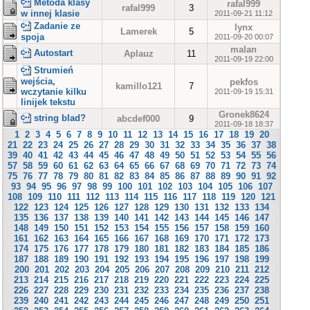
Metoda klasy
rafal999
rafal999
3
w innej klasie
2011-09-21 11:12
Zadanie ze
lynx
Lamerek
5
spoja
2011-09-20 00:07
malan
Autostart
Aplauz
11
2011-09-19 22:00
Strumień
wejścia,
pekfos
kamillo121
7
wczytanie kilku
2011-09-19 15:31
linijek tekstu
Gronek8624
string blad?
abcdef000
9
2011-09-18 18:37
1
2
3
4
5
6
7
8
9
10
11
12
13
14
15
16
17
18
19
20
21
22
23
24
25
26
27
28
29
30
31
32
33
34
35
36
37
38
39
40
41
42
43
44
45
46
47
48
49
50
51
52
53
54
55
56
57
58
59
60
61
62
63
64
65
66
67
68
69
70
71
72
73
74
75
76
77
78
79
80
81
82
83
84
85
86
87
88
89
90
91
92
93
94
95
96
97
98
99
100
101
102
103
104
105
106
107
108
109
110
111
112
113
114
115
116
117
118
119
120
121
122
123
124
125
126
127
128
129
130
131
132
133
134
135
136
137
138
139
140
141
142
143
144
145
146
147
148
149
150
151
152
153
154
155
156
157
158
159
160
161
162
163
164
165
166
167
168
169
170
171
172
173
174
175
176
177
178
179
180
181
182
183
184
185
186
187
188
189
190
191
192
193
194
195
196
197
198
199
200
201
202
203
204
205
206
207
208
209
210
211
212
213
214
215
216
217
218
219
220
221
222
223
224
225
226
227
228
229
230
231
232
233
234
235
236
237
238
239
240
241
242
243
244
245
246
247
248
249
250
251