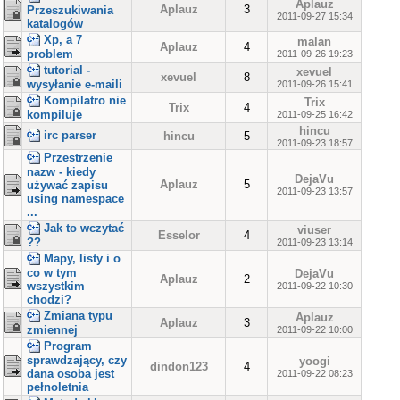
Aplauz
Aplauz
3
Przeszukiwania
2011-09-27 15:34
katalogów
Xp, a 7
malan
Aplauz
4
problem
2011-09-26 19:23
tutorial -
xevuel
xevuel
8
wysyłanie e-maili
2011-09-26 15:41
Kompilatro nie
Trix
Trix
4
kompiluje
2011-09-25 16:42
hincu
irc parser
hincu
5
2011-09-23 18:57
Przestrzenie
nazw - kiedy
DejaVu
Aplauz
5
używać zapisu
2011-09-23 13:57
using namespace
...
Jak to wczytać
viuser
Esselor
4
??
2011-09-23 13:14
Mapy, listy i o
co w tym
DejaVu
Aplauz
2
wszystkim
2011-09-22 10:30
chodzi?
Zmiana typu
Aplauz
Aplauz
3
zmiennej
2011-09-22 10:00
Program
sprawdzający, czy
yoogi
dindon123
4
dana osoba jest
2011-09-22 08:23
pełnoletnia