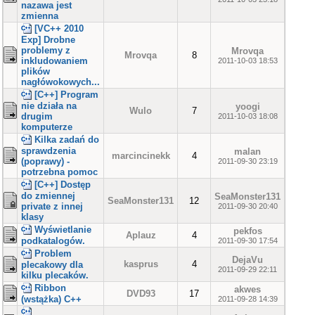
nazawa jest
zmienna
[VC++ 2010
Exp] Drobne
problemy z
Mrovqa
Mrovqa
8
inkludowaniem
2011-10-03 18:53
plików
nagłówokowych...
[C++] Program
nie działa na
yoogi
Wulo
7
drugim
2011-10-03 18:08
komputerze
Kilka zadań do
sprawdzenia
malan
marcincinekk
4
(poprawy) -
2011-09-30 23:19
potrzebna pomoc
[C++] Dostęp
do zmiennej
SeaMonster131
SeaMonster131
12
private z innej
2011-09-30 20:40
klasy
Wyświetlanie
pekfos
Aplauz
4
podkatalogów.
2011-09-30 17:54
Problem
DejaVu
kasprus
4
plecakowy dla
2011-09-29 22:11
kilku plecaków.
Ribbon
akwes
DVD93
17
(wstążka) C++
2011-09-28 14:39