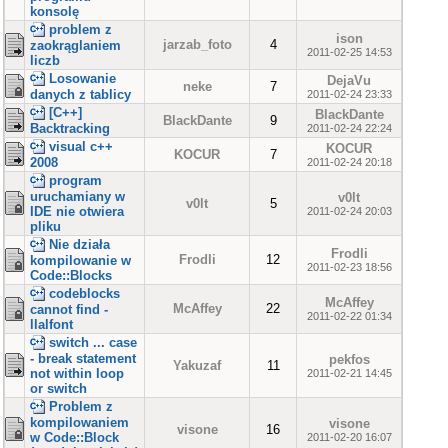
konsolę
problem z
ison
jarzab_foto
4
zaokrąglaniem
2011-02-25 14:53
liczb
Losowanie
DejaVu
neke
7
danych z tablicy
2011-02-24 23:33
[C++]
BlackDante
BlackDante
9
Backtracking
2011-02-24 22:24
visual c++
KOCUR
KOCUR
7
2008
2011-02-24 20:18
program
uruchamiany w
v0lt
v0lt
5
IDE nie otwiera
2011-02-24 20:03
pliku
Nie działa
Frodli
Frodli
12
kompilowanie w
2011-02-23 18:56
Code::Blocks
codeblocks
McAffey
McAffey
22
cannot find -
2011-02-22 01:34
llalfont
switch ... case
- break statement
pekfos
Yakuzaf
11
not within loop
2011-02-21 14:45
or switch
Problem z
kompilowaniem
visone
visone
16
w Code::Block
2011-02-20 16:07