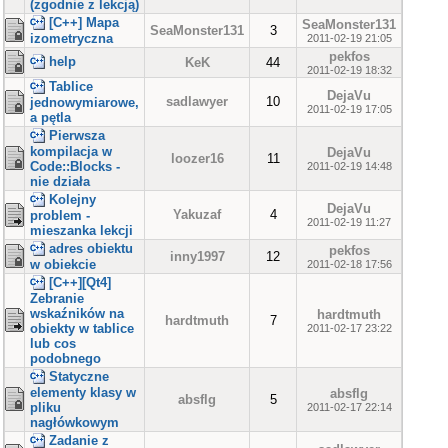
(zgodnie z lekcją)
[C++] Mapa
SeaMonster131
SeaMonster131
3
izometryczna
2011-02-19 21:05
pekfos
help
KeK
44
2011-02-19 18:32
Tablice
DejaVu
sadlawyer
10
jednowymiarowe,
2011-02-19 17:05
a pętla
Pierwsza
kompilacja w
DejaVu
loozer16
11
Code::Blocks -
2011-02-19 14:48
nie działa
Kolejny
DejaVu
Yakuzaf
4
problem -
2011-02-19 11:27
mieszanka lekcji
adres obiektu
pekfos
inny1997
12
w obiekcie
2011-02-18 17:56
[C++][Qt4]
Zebranie
wskaźników na
hardtmuth
hardtmuth
7
obiekty w tablice
2011-02-17 23:22
lub cos
podobnego
Statyczne
elementy klasy w
absflg
absflg
5
pliku
2011-02-17 22:14
nagłówkowym
Zadanie z