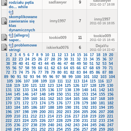
sadlawyer
sadlawyer
9
rodziału pętla
2011-02-17 18:08
do... while
skomplikowane
inny1997
inny1997
7
zawieranie się
2011-02-16 18:05
klas
dynamicznych
[allegro]
tookie009
tookie009
11
saper..
2011-02-15 18:45
problemowe
DejaVu
iskierka0076
6
stringi
2011-02-14 22:42
1
2
3
4
5
6
7
8
9
10
11
12
13
14
15
16
17
18
19
20
21
22
23
24
25
26
27
28
29
30
31
32
33
34
35
36
37
38
39
40
41
42
43
44
45
46
47
48
49
50
51
52
53
54
55
56
57
58
59
60
61
62
63
64
65
66
67
68
69
70
71
72
73
74
75
76
77
78
79
80
81
82
83
84
85
86
87
88
89
90
91
92
93
94
95
96
97
98
99
100
101
102
103
104
105
106
107
108
109
110
111
112
113
114
115
116
117
118
119
120
121
122
123
124
125
126
127
128
129
130
131
132
133
134
135
136
137
138
139
140
141
142
143
144
145
146
147
148
149
150
151
152
153
154
155
156
157
158
159
160
161
162
163
164
165
166
167
168
169
170
171
172
173
174
175
176
177
178
179
180
181
182
183
184
185
186
187
188
189
190
191
192
193
194
195
196
197
198
199
200
201
202
203
204
205
206
207
208
209
210
211
212
213
214
215
216
217
218
219
220
221
222
223
224
225
226
227
228
229
230
231
232
233
234
235
236
237
238
239
240
241
242
243
244
245
246
247
248
249
250
251
252
253
254
255
256
257
258
259
260