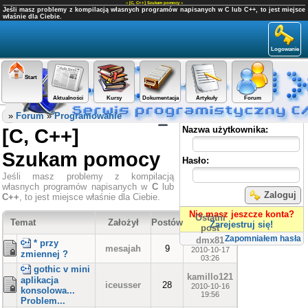
«
[C, C++] Szukam pomocy
»
Jeśli masz problemy z kompilacją własnych programów napisanych w C lub C++, to jest miejsce
właśnie dla Ciebie.
Logowanie
Start
Aktualności
Kursy
Dokumentacja
Artykuły
Forum
Panel użytkownika
»
Forum
»
Programowanie
[C, C++]
Nazwa użytkownika:
Szukam pomocy
Hasło:
Jeśli masz problemy z kompilacją
własnych programów napisanych w
C
lub
Zaloguj
C++
, to jest miejsce właśnie dla Ciebie.
Nie masz jeszcze konta?
Ostatni
Temat
Założył
Postów
Zarejestruj się!
post
Zapomniałem hasła
dmx81
* przy
mesajah
9
2010-10-17
zmiennej ?
03:26
gothic v mini
kamillo121
aplikacja
iceusser
28
2010-10-16
konsolowa...
19:56
Problem...