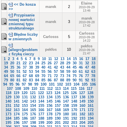
Elaine
<< Do kosza
marek
2
2010-09-29
>>
13:46
Przypisanie
marek
nowej wartości
marek
3
2010-09-28
zmiennej typu
17:42
strukturalnego
Carlosss
Błędne liczby
Carlosss
5
2010-09-28
w zmiennych
14:22
pekfos
pekfos
10
[allegro]problem
2010-09-26
21:47
z fizyką cieczy
1
2
3
4
5
6
7
8
9
10
11
12
13
14
15
16
17
18
19
20
21
22
23
24
25
26
27
28
29
30
31
32
33
34
35
36
37
38
39
40
41
42
43
44
45
46
47
48
49
50
51
52
53
54
55
56
57
58
59
60
61
62
63
64
65
66
67
68
69
70
71
72
73
74
75
76
77
78
79
80
81
82
83
84
85
86
87
88
89
90
91
92
93
94
95
96
97
98
99
100
101
102
103
104
105
106
107
108
109
110
111
112
113
114
115
116
117
118
119
120
121
122
123
124
125
126
127
128
129
130
131
132
133
134
135
136
137
138
139
140
141
142
143
144
145
146
147
148
149
150
151
152
153
154
155
156
157
158
159
160
161
162
163
164
165
166
167
168
169
170
171
172
173
174
175
176
177
178
179
180
181
182
183
184
185
186
187
188
189
190
191
192
193
194
195
196
197
198
199
200
201
202
203
204
205
206
207
208
209
210
211
212
213
214
215
216