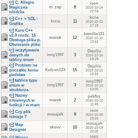
C, Allegro
ison
m_zap
8
Magiczna
2010-10-14
22:59
różdzka
kizia
C++ + SDL -
kizia
11
2010-10-12
Grafika
17:19
Kurs C++
kamillo121
v2.0 rozdz. 16
marek
12
2010-10-12
Obsługa pliku p.
13:41
Otwieranie pliku
wczytywanie
DejaVu
inny1997
3
danych do
2010-10-10
19:29
tablicy enum
Problem na
DejaVu
Kulzon123
15
początku kursu
2010-10-10
15:44
podstaw
tablice typu
inny1997
inny1997
3
enum w
2010-10-10
13:05
strukturze.
Nazwy
pekfos
marek
2
zmiennych w
2010-10-10
11:45
funkcji i w main
ison
Czy plik
mesajah
9
2010-10-09
istnieje ?
22:03
mesajah
Map
skovv
10
2010-10-09
Designer
20:05
ison
Wiersz