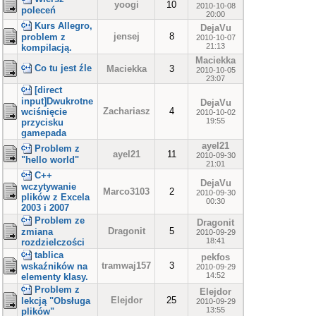
yoogi
10
2010-10-08
poleceń
20:00
Kurs Allegro,
DejaVu
jensej
8
problem z
2010-10-07
21:13
kompilacją.
Maciekka
Co tu jest źle
Maciekka
3
2010-10-05
23:07
[direct
input]Dwukrotne
DejaVu
Zachariasz
4
wciśnięcie
2010-10-02
19:55
przycisku
gamepada
ayel21
Problem z
ayel21
11
2010-09-30
"hello world"
21:01
C++
DejaVu
wczytywanie
Marco3103
2
2010-09-30
plików z Excela
00:30
2003 i 2007
Problem ze
Dragonit
Dragonit
5
zmiana
2010-09-29
18:41
rozdzielczości
tablica
pekfos
tramwaj157
3
wskaźników na
2010-09-29
14:52
elementy klasy.
Problem z
Elejdor
Elejdor
25
lekcją "Obsługa
2010-09-29
13:55
plików"