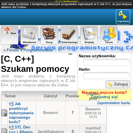
«
[C, C++] Szukam pomocy
»
Jeśli masz problemy z kompilacją własnych programów napisanych w C lub C++, to jest miejsce
właśnie dla Ciebie.
Logowanie
Start
Aktualności
Kursy
Dokumentacja
Artykuły
Forum
Panel użytkownika
»
Forum
»
Programowanie
[C, C++]
Nazwa użytkownika:
Szukam pomocy
Hasło:
Jeśli masz problemy z kompilacją
własnych programów napisanych w
C
lub
Zaloguj
C++
, to jest miejsce właśnie dla Ciebie.
Nie masz jeszcze konta?
Ostatni
Temat
Założył
Postów
Zarejestruj się!
post
Zapomniałem hasła
Jak
powtórzyć
Besemir
Besemir
7
wykonywanie
2008-09-15
14:21
napisanego
kodu?
STL Dev
manfred
JarekKatowice
3
c++ i Allegro
2008-09-13