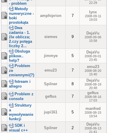
22:29
- problem
Metody
lynx
numeryczne -
amphiprion
7
2008-09-11
boki
19:03
prostokąta
Dwa
zadania - 1.
DejaVu
siemes
9
źle oblicza;
2008-09-06
15:58
2.czy potęga
liczby 2...
Obsluga
DejaVu
jimmye
5
plikow..
2008-09-01
23:45
help?
Problem
emu23
emu23
7
ze
2008-08-20
15:40
zmiennymi(?)
DejaVu
fstream i
Spilner
8
2008-08-19
allegro
20:48
geftus
Problem z
geftus
7
2008-08-16
console
17:03
Struktury
manfred
a
jupi161
5
2008-08-15
wywoływanie
19:54
funkcji
DejaVu
SDK i
Spilner
2
2008-08-13
visual c++
21:41