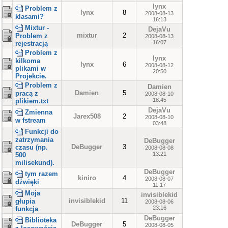
lynx
Problem z
lynx
8
2008-08-13
klasami?
16:13
Mixtur -
DejaVu
mixtur
2
Problem z
2008-08-13
16:07
rejestracją
Problem z
lynx
kilkoma
lynx
6
2008-08-12
plikami w
20:50
Projekcie.
Problem z
Damien
Damien
5
pracą z
2008-08-10
18:45
plikiem.txt
DejaVu
Zmienna
Jarex508
2
2008-08-10
w fstream
03:48
Funkcji do
zatrzymania
DeBugger
DeBugger
3
czasu (np.
2008-08-08
13:21
500
milisekund).
DeBugger
tym razem
kiniro
4
2008-08-07
dźwięki
11:17
Moja
invisiblekid
invisiblekid
11
głupia
2008-08-06
23:16
funkcja
DeBugger
Biblioteka
DeBugger
5
2008-08-05