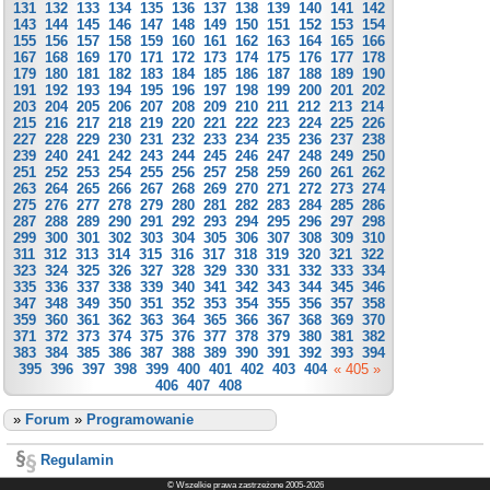
131
132
133
134
135
136
137
138
139
140
141
142
143
144
145
146
147
148
149
150
151
152
153
154
155
156
157
158
159
160
161
162
163
164
165
166
167
168
169
170
171
172
173
174
175
176
177
178
179
180
181
182
183
184
185
186
187
188
189
190
191
192
193
194
195
196
197
198
199
200
201
202
203
204
205
206
207
208
209
210
211
212
213
214
215
216
217
218
219
220
221
222
223
224
225
226
227
228
229
230
231
232
233
234
235
236
237
238
239
240
241
242
243
244
245
246
247
248
249
250
251
252
253
254
255
256
257
258
259
260
261
262
263
264
265
266
267
268
269
270
271
272
273
274
275
276
277
278
279
280
281
282
283
284
285
286
287
288
289
290
291
292
293
294
295
296
297
298
299
300
301
302
303
304
305
306
307
308
309
310
311
312
313
314
315
316
317
318
319
320
321
322
323
324
325
326
327
328
329
330
331
332
333
334
335
336
337
338
339
340
341
342
343
344
345
346
347
348
349
350
351
352
353
354
355
356
357
358
359
360
361
362
363
364
365
366
367
368
369
370
371
372
373
374
375
376
377
378
379
380
381
382
383
384
385
386
387
388
389
390
391
392
393
394
395
396
397
398
399
400
401
402
403
404
« 405 »
406
407
408
»
Forum
»
Programowanie
Regulamin
© Wszelkie prawa zastrzeżone 2005-2026