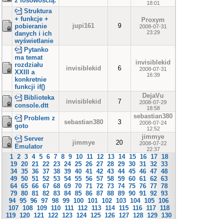
z losowością.
18:01
Struktura
+ funkcje +
Proxym
jupi161
9
pobieranie
2008-07-31
23:29
danych i ich
wyświetlanie
Pytanko
ma temat
invisiblekid
rozdziału
invisiblekid
6
2008-07-31
XXIII a
16:39
konkretnie
funkcji if()
DejaVu
Biblioteka
invisiblekid
7
2008-07-29
console.dtt
18:58
sebastian380
Problem z
sebastian380
3
2008-07-24
goto
12:52
jimmye
Server
jimmye
20
2008-07-22
Emulator
22:37
1
2
3
4
5
6
7
8
9
10
11
12
13
14
15
16
17
18
19
20
21
22
23
24
25
26
27
28
29
30
31
32
33
34
35
36
37
38
39
40
41
42
43
44
45
46
47
48
49
50
51
52
53
54
55
56
57
58
59
60
61
62
63
64
65
66
67
68
69
70
71
72
73
74
75
76
77
78
79
80
81
82
83
84
85
86
87
88
89
90
91
92
93
94
95
96
97
98
99
100
101
102
103
104
105
106
107
108
109
110
111
112
113
114
115
116
117
118
119
120
121
122
123
124
125
126
127
128
129
130