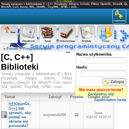
«
[C, C++] Biblioteki
»
Tematy związane z bibliotekami C i C++. Przykłady: Allegro, Irrlicht, FMod, OpenGL, DirectX, Qt,
WinAPI, Curl, boost, SDL, libXML, TinyXML, SFML i inne...
Logowanie
Start
Aktualności
Kursy
Dokumentacja
Artykuły
Forum
Panel użytkownika
»
Forum
»
Programowanie
[C, C++]
Nazwa użytkownika:
Biblioteki
Hasło:
Tematy związane z bibliotekami
C
i
C++
.
Przykłady:
Allegro, Irrlicht, FMod,
Zaloguj
OpenGL, DirectX, Qt, WinAPI, Curl, boost,
SDL, libXML, TinyXML, SFML
i inne...
Nie masz jeszcze konta?
Zarejestruj się!
Temat
Założył
Postów
Ostatni post
Zapomniałem hasła
[OpenGL,
C++] Jak
sprawić, aby
ison
wojownik266
11
postać na
2010-07-31 22:17
ekranie się
poruszała?