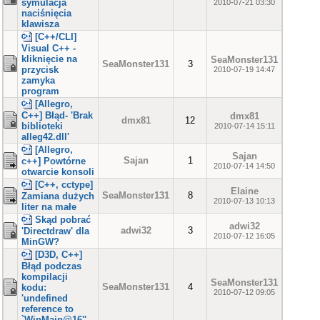
symulacja
2010-07-21 03:30
naciśnięcia
klawisza
[C++/CLI]
Visual C++ -
kliknięcie na
SeaMonster131
SeaMonster131
3
przycisk
2010-07-19 14:47
zamyka
program
[Allegro,
C++] Błąd- 'Brak
dmx81
dmx81
12
biblioteki
2010-07-14 15:11
alleg42.dll'
[Allegro,
Sajan
Sajan
1
c++] Powtórne
2010-07-14 14:50
otwarcie konsoli
[C++, cctype]
Elaine
SeaMonster131
8
Zamiana dużych
2010-07-13 10:13
liter na małe
Skąd pobrać
adwi32
adwi32
3
'Directdraw' dla
2010-07-12 16:05
MinGW?
[D3D, C++]
Błąd podczas
kompilacji
SeaMonster131
SeaMonster131
4
kodu:
2010-07-12 09:05
'undefined
reference to
`WinMain@16''