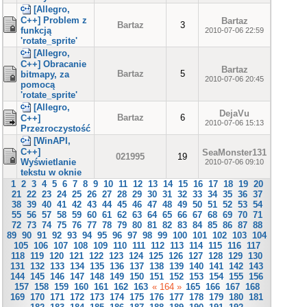
[Allegro,
C++] Problem z
Bartaz
Bartaz
3
funkcją
2010-07-06 22:59
'rotate_sprite'
[Allegro,
C++] Obracanie
Bartaz
Bartaz
5
bitmapy, za
2010-07-06 20:45
pomocą
'rotate_sprite'
[Allegro,
DejaVu
Bartaz
6
C++]
2010-07-06 15:13
Przezroczystość
[WinAPI,
C++]
SeaMonster131
021995
19
Wyświetlanie
2010-07-06 09:10
tekstu w oknie
1
2
3
4
5
6
7
8
9
10
11
12
13
14
15
16
17
18
19
20
21
22
23
24
25
26
27
28
29
30
31
32
33
34
35
36
37
38
39
40
41
42
43
44
45
46
47
48
49
50
51
52
53
54
55
56
57
58
59
60
61
62
63
64
65
66
67
68
69
70
71
72
73
74
75
76
77
78
79
80
81
82
83
84
85
86
87
88
89
90
91
92
93
94
95
96
97
98
99
100
101
102
103
104
105
106
107
108
109
110
111
112
113
114
115
116
117
118
119
120
121
122
123
124
125
126
127
128
129
130
131
132
133
134
135
136
137
138
139
140
141
142
143
144
145
146
147
148
149
150
151
152
153
154
155
156
157
158
159
160
161
162
163
« 164 »
165
166
167
168
169
170
171
172
173
174
175
176
177
178
179
180
181