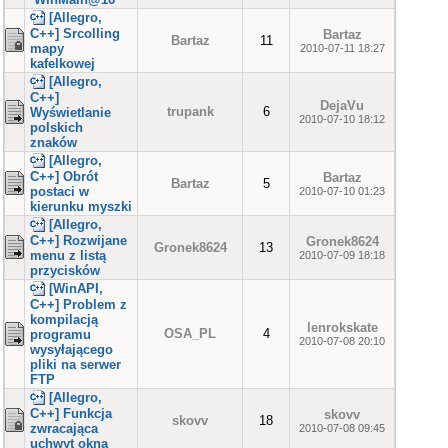
[Allegro,
C++] Srcolling
Bartaz
Bartaz
11
mapy
2010-07-11 18:27
kafelkowej
[Allegro,
C++]
DejaVu
trupank
6
Wyświetlanie
2010-07-10 18:12
polskich
znaków
[Allegro,
C++] Obrót
Bartaz
Bartaz
5
postaci w
2010-07-10 01:23
kierunku myszki
[Allegro,
C++] Rozwijane
Gronek8624
Gronek8624
13
menu z listą
2010-07-09 18:18
przycisków
[WinAPI,
C++] Problem z
kompilacją
lenrokskate
OSA_PL
4
programu
2010-07-08 20:10
wysyłającego
pliki na serwer
FTP
[Allegro,
C++] Funkcja
skovv
skovv
18
zwracająca
2010-07-08 09:45
uchwyt okna