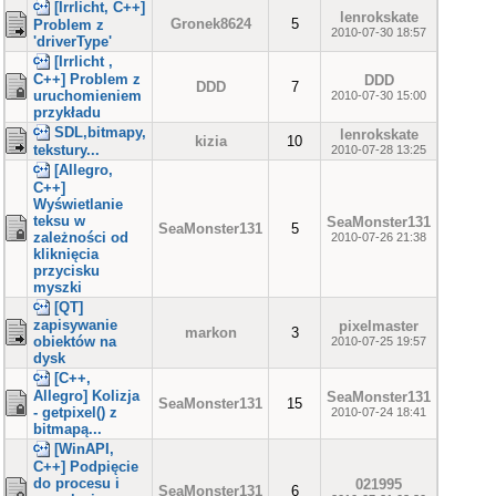
[Irrlicht, C++]
lenrokskate
Gronek8624
5
Problem z
2010-07-30 18:57
'driverType'
[Irrlicht ,
C++] Problem z
DDD
DDD
7
uruchomieniem
2010-07-30 15:00
przykładu
SDL,bitmapy,
lenrokskate
kizia
10
tekstury...
2010-07-28 13:25
[Allegro,
C++]
Wyświetlanie
teksu w
SeaMonster131
SeaMonster131
5
zależności od
2010-07-26 21:38
kliknięcia
przycisku
myszki
[QT]
zapisywanie
pixelmaster
markon
3
obiektów na
2010-07-25 19:57
dysk
[C++,
Allegro] Kolizja
SeaMonster131
SeaMonster131
15
- getpixel() z
2010-07-24 18:41
bitmapą...
[WinAPI,
C++] Podpięcie
do procesu i
021995
SeaMonster131
6