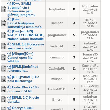
[C++, SFML]
Rughailon
Strumień cin i
Rughailon
8
2014-07-15
blokowanie pętli
11:39
głównej programu
[C++]
DejaVu
kampar
3
[Boost]Nietypowa
2014-07-15
00:20
konstrukcja template'a
[C++][winAPI]
programirer
programirer
5
WM_CTLCOLORSTATIC,
2014-07-14
15:14
zmiana koloru kontrolki
kedarr41
SFML 1.6 Połączenie
kedarr41
2
2014-07-14
sieciowe - router
11:09
[Allegro][C++]
Tomasz95
cmaggio
3
Cannot open file
2014-07-12
17:41
'alld.lib'
CacholaPL
[SFML]Undefined
CacholaPL
11
2014-07-12
reference to...
16:35
Monika90
[C++][WinAPI] Tło
mikson
2
2014-07-11
pola tekstowego
22:01
PiotrekV111
Code::Blocks 10 -
PiotrekV111
7
2014-07-11
problem z SFML
12:56
unkn9wn
[SFML 2.0] Krycie
Ehlert
8
2014-07-11
obrazka
12:23
GGG205
Odczyt pikseli
sator666
2