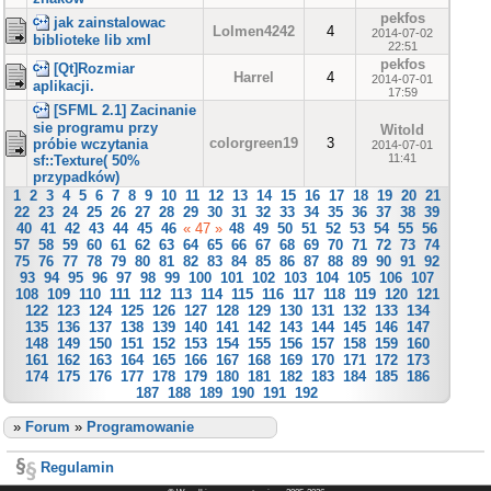
pekfos
jak zainstalowac
Lolmen4242
4
2014-07-02
biblioteke lib xml
22:51
pekfos
[Qt]Rozmiar
Harrel
4
2014-07-01
aplikacji.
17:59
[SFML 2.1] Zacinanie
sie programu przy
Witold
colorgreen19
3
próbie wczytania
2014-07-01
11:41
sf::Texture( 50%
przypadków)
1
2
3
4
5
6
7
8
9
10
11
12
13
14
15
16
17
18
19
20
21
22
23
24
25
26
27
28
29
30
31
32
33
34
35
36
37
38
39
40
41
42
43
44
45
46
« 47 »
48
49
50
51
52
53
54
55
56
57
58
59
60
61
62
63
64
65
66
67
68
69
70
71
72
73
74
75
76
77
78
79
80
81
82
83
84
85
86
87
88
89
90
91
92
93
94
95
96
97
98
99
100
101
102
103
104
105
106
107
108
109
110
111
112
113
114
115
116
117
118
119
120
121
122
123
124
125
126
127
128
129
130
131
132
133
134
135
136
137
138
139
140
141
142
143
144
145
146
147
148
149
150
151
152
153
154
155
156
157
158
159
160
161
162
163
164
165
166
167
168
169
170
171
172
173
174
175
176
177
178
179
180
181
182
183
184
185
186
187
188
189
190
191
192
»
Forum
»
Programowanie
Regulamin