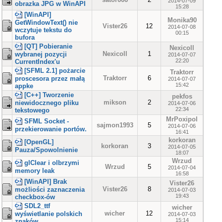
2014-07-09
obrazka JPG w WinAPI
15:28
[WinAPI]
Monika90
GetWindowText() nie
Vister26
12
2014-07-08
wczytuje tekstu do
00:15
bufora
[QT] Pobieranie
Nexicoll
Nexicoll
1
wybranej pozycji
2014-07-07
22:20
CurrentIndex'u
[SFML 2.1] pożarcie
Traktorr
Traktorr
6
proscesora przez małą
2014-07-07
15:42
appke
[C++] Tworzenie
pekfos
mikson
2
niewidocznego pliku
2014-07-06
22:34
tekstowego
MrPoxipol
SFML Socket -
sajmon1993
5
2014-07-06
przekierowanie portów.
16:41
korkoran
[OpenGL]
korkoran
3
2014-07-05
Pauza/Spowolnienie
18:07
Wrzud
glClear i olbrzymi
Wrzud
5
2014-07-04
memory leak
16:58
[WinAPI] Brak
Vister26
Vister26
8
możliości zaznaczenia
2014-07-03
19:43
checkbox-ów
SDL2_ttf
wicher
wicher
12
wyświetlanie polskich
2014-07-03
15:14
znaków