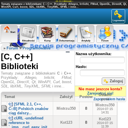
«
[C, C++] Biblioteki
»
Tematy związane z bibliotekami C i C++. Przykłady: Allegro, Irrlicht, FMod, OpenGL, DirectX, Qt,
WinAPI, Curl, boost, SDL, libXML, TinyXML, SFML i inne...
Logowanie
Start
Aktualności
Kursy
Dokumentacja
Artykuły
Forum
Panel użytkownika
»
Forum
»
Programowanie
[C, C++]
Nazwa użytkownika:
Biblioteki
Hasło:
Tematy związane z bibliotekami
C
i
C++
.
Przykłady:
Allegro, Irrlicht, FMod,
Zaloguj
OpenGL, DirectX, Qt, WinAPI, Curl, boost,
SDL, libXML, TinyXML, SFML
i inne...
Nie masz jeszcze konta?
Zarejestruj się!
Ostatni
Temat
Założył
Postów
post
Zapomniałem hasła
[SFML 2.1, C++,
Mistrzu350
Mistrzu350
8
C::B] Polskich znaków
2014-07-15
14:31
ciąg dalszy...
cURL -undefined
Kot123
Kot123
8
reference to
2014-07-15
11:39
`_imp__curl_easy_init