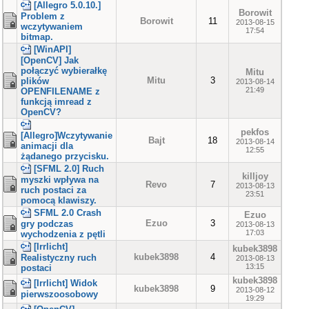
[Allegro 5.0.10.]
Borowit
Problem z
Borowit
11
2013-08-15
wczytywaniem
17:54
bitmap.
[WinAPI]
[OpenCV] Jak
połączyć wybierałkę
Mitu
Mitu
3
plików
2013-08-14
21:49
OPENFILENAME z
funkcją imread z
OpenCV?
pekfos
[Allegro]Wczytywanie
Bajt
18
2013-08-14
animacji dla
12:55
żądanego przycisku.
[SFML 2.0] Ruch
killjoy
myszki wpływa na
Revo
7
2013-08-13
ruch postaci za
23:51
pomocą klawiszy.
SFML 2.0 Crash
Ezuo
Ezuo
3
gry podczas
2013-08-13
17:03
wychodzenia z pętli
[Irrlicht]
kubek3898
kubek3898
4
Realistyczny ruch
2013-08-13
13:15
postaci
kubek3898
[Irrlicht] Widok
kubek3898
9
2013-08-12
pierwszoosobowy
19:29