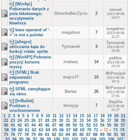
[WinApi]
Pobieranie danych z
xevuel
DzieckoBezZycia
2
pola tekstowego;
2013-08-08
18:57
wczytywanie
klawisza
megatron
base operand of '-
megatron
7
2013-08-08
>' is not a pointer
11:27
[allegro]
Tymianek
Tymianek
3
obliczanie kąta do
2013-08-07
19:08
funkcji rotate_sprite
[WinAPI] Pobranie
pekfos
matiasz
14
pozycji kursora
2013-08-06
19:19
myszy
[SFML] Brak
MrPoxipol
majro77
10
odpowiedzi
2013-08-06
18:11
programu
MrPoxipol
SFML zamykające
Bartaz
26
2013-08-06
się okno.
17:41
[IrrBullet]
DejaVu
klonyyy
7
Problem z
2013-08-06
16:27
uruchomieniem
1
2
3
4
5
6
7
8
9
10
11
12
13
14
15
16
17
18
19
20
21
22
23
24
25
26
27
28
29
30
31
32
33
34
35
36
37
38
39
40
41
42
43
44
45
46
47
48
49
50
51
52
53
54
55
56
57
58
59
60
61
62
63
64
65
66
67
68
69
70
71
« 72 »
73
74
75
76
77
78
79
80
81
82
83
84
85
86
87
88
89
90
91
92
93
94
95
96
97
98
99
100
101
102
103
104
105
106
107