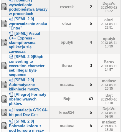
[OpenCV]
DejaVu
wyświetlanie
roserek
2
2013-08-12
podobieństwa twarzy
13:22
w procentach
[SFML 2.0]
olozi
olozi
5
wprowadzenie znaku
2013-08-11
22:51
"Enter"
[SFML] Visual
C++ Express -
oputyk
oputyk
4
skompilowana
2013-08-11
18:39
aplikacja się
zawiesza
[SFML 2.0]Błąd:
converting to
Berux
Berux
3
execution character
2013-08-11
14:57
set: Illegal byte
sequence
[SFML 2.0]
matiasz
matiasz
5
Automatyczne
2013-08-10
23:35
kliknięcie myszy.
[Allegro] Formaty
Bajt
Bajt
49
obsługiwanych
2013-08-10
19:18
plików.
DejaVu
Instalacja GTK 64-
kriss024
5
2013-08-10
bit pod Dev C++
09:56
[SFML 2.0]
matiasz
matiasz
5
Pobranie koloru z
2013-08-09
15:20
pod kursora myszy