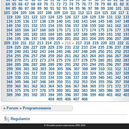
64
65
66
67
68
69
70
71
72
73
74
75
76
77
78
79
80
81
82
8
84
85
86
87
88
89
90
91
92
93
94
95
96
97
98
99
100
101
10
103
104
105
106
107
108
109
110
111
112
113
114
115
116
117
1
119
120
121
122
123
124
125
126
127
128
129
130
131
132
13
134
135
136
137
138
139
140
141
142
143
144
145
146
147
14
149
150
151
152
153
154
155
156
157
158
159
160
161
162
16
164
165
166
167
168
169
170
171
172
173
174
175
176
177
17
179
180
181
182
183
184
185
186
187
188
189
190
191
192
19
194
195
196
197
198
199
200
201
202
203
204
205
206
207
20
209
210
211
212
213
214
215
« 216 »
217
218
219
220
221
222
2
224
225
226
227
228
229
230
231
232
233
234
235
236
237
23
239
240
241
242
243
244
245
246
247
248
249
250
251
252
25
254
255
256
257
258
259
260
261
262
263
264
265
266
267
26
269
270
271
272
273
274
275
276
277
278
279
280
281
282
28
284
285
286
287
288
289
290
291
292
293
294
295
296
297
29
299
300
301
302
303
304
305
306
307
308
309
310
311
312
31
314
315
316
317
318
319
320
321
322
323
324
325
326
327
32
329
330
331
332
333
334
335
336
337
338
339
340
341
342
34
344
345
346
347
348
349
350
351
352
353
354
355
356
357
35
359
360
361
362
363
364
365
366
367
368
369
370
371
372
37
374
375
376
377
378
379
380
381
382
383
384
385
386
387
38
389
390
391
392
393
394
395
396
397
398
399
400
401
402
40
404
405
406
407
408
»
Forum
»
Programowanie
Regulamin
© Wszelkie prawa zastrzeżone 2005-2026