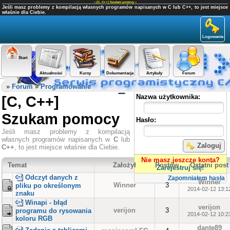
«
[C, C++] Szukam pomocy
»
Jeśli masz problemy z kompilacją własnych programów napisanych w C lub C++, to jest miejsce
właśnie dla Ciebie.
Logowanie
Start
Aktualności
Kursy
Dokumentacja
Artykuły
Forum
Panel użytkownika
»
Forum
»
Programowanie
[C, C++]
Nazwa użytkownika:
Szukam pomocy
Hasło:
Jeśli masz problemy z kompilacją
własnych programów napisanych w
C
lub
Zaloguj
C++
, to jest miejsce właśnie dla Ciebie.
Nie masz jeszcze konta?
Temat
Założył
Postów
Ostatni post
Zarejestruj się!
Odczyt danych z
Zapomniałem hasła
Winner
Winner
3
pliku po określonym
2014-02-12 13:1
znaku
Winapi - błąd
verijon
verijon
3
programu do rysowania
2014-02-12 10:2
koloru RGB
dante89