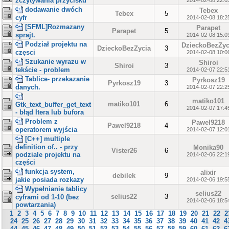
zczytywania przycisku
2014-02-08 22:0
dodawanie dwóch
Tebex
Tebex
5
cyfr
2014-02-08 18:2
[SFML]Rozmazany
Parapet
Parapet
5
sprajt.
2014-02-08 15:0
Podział projektu na
DzieckoBezZyc
DzieckoBezZycia
3
częsci
2014-02-08 10:0
Szukanie wyrazu w
Shiroi
Shiroi
3
tekście - problem
2014-02-07 22:5
Tablice- przekazanie
Pyrkosz19
Pyrkosz19
3
danych.
2014-02-07 22:2
matiko101
matiko101
6
Gtk_text_buffer_get_text
2014-02-07 17:4
- błąd Itera lub bufora
Problem z
Pawel9218
Pawel9218
4
operatorem wyjścia
2014-02-07 12:0
[C++] multiple
definition of.. - przy
Monika90
Vister26
6
podziale projektu na
2014-02-06 22:1
części
funkcja system,
alixir
debilek
9
jakie posiada rozkazy
2014-02-06 19:5
Wypełnianie tablicy
selius22
selius22
3
cyframi od 1-10 (bez
2014-02-06 18:5
powtarzania)
1
2
3
4
5
6
7
8
9
10
11
12
13
14
15
16
17
18
19
20
21
22
2
24
25
26
27
28
29
30
31
32
33
34
35
36
37
38
39
40
41
42
4
44
45
46
47
48
49
50
51
52
53
54
55
56
57
58
59
60
61
62
6