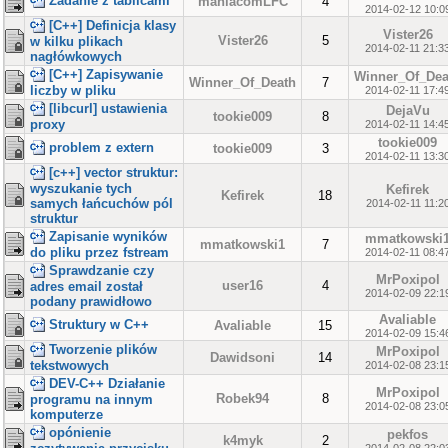
Zadanie z tablicami
maniacomLFC
4
2014-02-12 10:0
[C++] Definicja klasy
Vister26
Vister26
5
w kilku plikach
2014-02-11 21:3
nagłówkowych
[C++] Zapisywanie
Winner_Of_Dea
Winner_Of_Death
7
liczby w pliku
2014-02-11 17:4
[libcurl] ustawienia
DejaVu
tookie009
8
proxy
2014-02-11 14:4
tookie009
problem z extern
tookie009
3
2014-02-11 13:3
[c++] vector struktur:
wyszukanie tych
Kefirek
Kefirek
18
samych łańcuchów pól
2014-02-11 11:2
struktur
Zapisanie wyników
mmatkowski
mmatkowski1
7
do pliku przez fstream
2014-02-11 08:4
Sprawdzanie czy
MrPoxipol
user16
4
adres email został
2014-02-09 22:1
podany prawidłowo
Avaliable
Struktury w C++
Avaliable
15
2014-02-09 15:4
Tworzenie plików
MrPoxipol
Dawidsoni
14
tekstwowych
2014-02-08 23:1
DEV-C++ Działanie
MrPoxipol
Robek94
8
programu na innym
2014-02-08 23:0
komputerze
opónienie
pekfos
k4myk
2