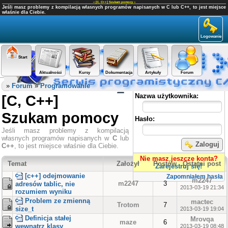
«
[C, C++] Szukam pomocy
»
Jeśli masz problemy z kompilacją własnych programów napisanych w C lub C++, to jest miejsce
właśnie dla Ciebie.
Logowanie
Start
Aktualności
Kursy
Dokumentacja
Artykuły
Forum
Panel użytkownika
»
Forum
»
Programowanie
[C, C++]
Nazwa użytkownika:
Szukam pomocy
Hasło:
Jeśli masz problemy z kompilacją
własnych programów napisanych w
C
lub
Zaloguj
C++
, to jest miejsce właśnie dla Ciebie.
Nie masz jeszcze konta?
Temat
Założył
Postów
Ostatni post
Zarejestruj się!
[c++] odejmowanie
Zapomniałem hasła
m2247
m2247
3
adresów tablic, nie
2013-03-19 21:34
rozumiem wyniku
Problem ze zmienną
mactec
Trotom
7
size_t
2013-03-19 19:04
Definicja stałej
Mrovqa
maze
6
wewnątrz klasy
2013-03-19 08:48