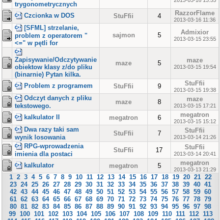
2013-03-16 13:55
trygonometrycznych
RazzorFlame
Czcionka w DOS
StuFfii
4
2013-03-16 11:36
[SFML] strzelanie,
Admixior
sajmon
5
problem z operatorem "
2013-03-15 23:55
<=" w pętli for
Zapisywanie/Odczytywanie
maze
maze
5
obiektow klasy z/do pliku
2013-03-15 19:54
(binarnie) Pytan kilka.
StuFfii
Problem z programem
StuFfii
9
2013-03-15 19:38
Odczyt danych z pliku
maze
maze
8
tekstowego.
2013-03-15 17:21
megatron
kalkulator II
megatron
6
2013-03-15 15:12
Dwa razy taki sam
StuFfii
StuFfii
7
wynik losowania
2013-03-14 21:26
RPG-wprowadzenia
StuFfii
StuFfii
17
imienia dla postaci
2013-03-14 20:41
megatron
kalkulator
megatron
5
2013-03-13 21:29
1
2
3
4
5
6
7
8
9
10
11
12
13
14
15
16
17
18
19
20
21
22
23
24
25
26
27
28
29
30
31
32
33
34
35
36
37
38
39
40
41
42
43
44
45
46
47
48
49
50
51
52
53
54
55
56
57
58
59
60
61
62
63
64
65
66
67
68
69
70
71
72
73
74
75
76
77
78
79
80
81
82
83
84
85
86
87
88
89
90
91
92
93
94
95
96
97
98
99
100
101
102
103
104
105
106
107
108
109
110
111
112
113