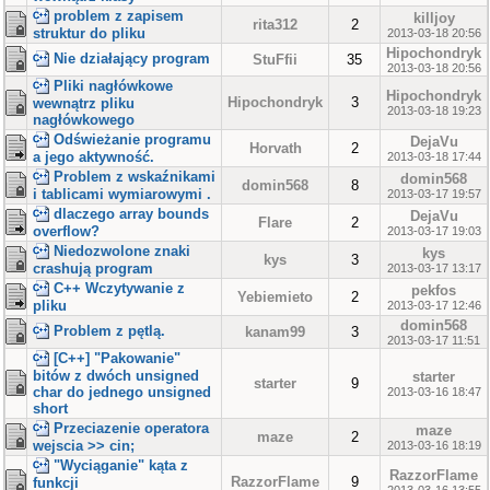
problem z zapisem
killjoy
rita312
2
struktur do pliku
2013-03-18 20:56
Hipochondryk
Nie działający program
StuFfii
35
2013-03-18 20:56
Pliki nagłówkowe
Hipochondryk
Hipochondryk
3
wewnątrz pliku
2013-03-18 19:23
nagłówkowego
Odświeżanie programu
DejaVu
Horvath
2
a jego aktywność.
2013-03-18 17:44
Problem z wskaźnikami
domin568
domin568
8
i tablicami wymiarowymi .
2013-03-17 19:57
dlaczego array bounds
DejaVu
Flare
2
overflow?
2013-03-17 19:03
Niedozwolone znaki
kys
kys
3
crashują program
2013-03-17 13:17
C++ Wczytywanie z
pekfos
Yebiemieto
2
pliku
2013-03-17 12:46
domin568
Problem z pętlą.
kanam99
3
2013-03-17 11:51
[C++] "Pakowanie"
bitów z dwóch unsigned
starter
starter
9
char do jednego unsigned
2013-03-16 18:47
short
Przeciazenie operatora
maze
maze
2
wejscia >> cin;
2013-03-16 18:19
"Wyciąganie" kąta z
RazzorFlame
RazzorFlame
9
funkcji