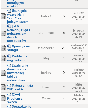
09:11
sortującym
rozdanie
Usunięcie
kubi27
wszystkich
kubi27
5
2013-10-24
"std::" za
21:20
jednym razem
[SFML
Network] Błąd z
Mrovqa
domin568
6
połączeniem
2013-10-24
20:08
dwóch
komputerów
zielonek12
Operacja na
zielonek12
20
2013-10-24
stringu
14:12
akwes
Problem z
Mig
4
2013-10-24
nagłówkami
10:49
Zwalnianie
dynamicznie
berkov
berkov
9
utworzonej
2013-10-24
06:52
tablicy
wskaznikow
Mitu
Matura z maja
Lanc
2
2013-10-23
2011 zad.4
12:33
[C++]
Midas
Midas
7
Problem z
2013-10-23
11:42
switch
Sprawdzenie