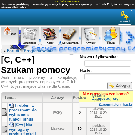
«
[C, C++] Szukam pomocy
»
Jeśli masz problemy z kompilacją własnych programów napisanych w C lub C++, to jest miejsce
właśnie dla Ciebie.
Logowanie
Start
Aktualności
Kursy
Dokumentacja
Artykuły
Forum
Panel użytkownika
»
Forum
»
Programowanie
[C, C++]
Nazwa użytkownika:
Szukam pomocy
Hasło:
Jeśli masz problemy z kompilacją
własnych programów napisanych w
C
lub
Zaloguj
C++
, to jest miejsce właśnie dla Ciebie.
Nie masz jeszcze konta?
Ostatni
Temat
Założył
Postów
Zarejestruj się!
post
Zapomniałem hasła
Problem z
akwes
programem do
lvcky
8
2013-10-29
wyliczenia
15:28
funkcji sinus
[C++] Nie
pekfos
Narzew
12
wymagany
2013-10-29
15:12
atrybut funkcji