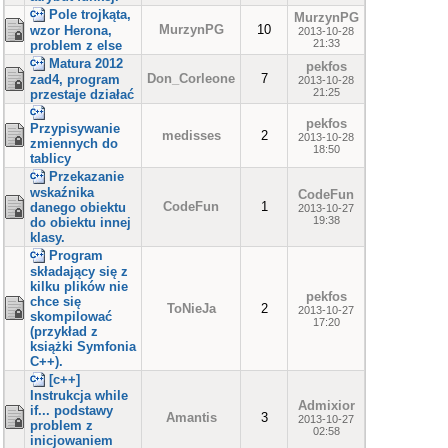
Pole trojkąta,
MurzynPG
MurzynPG
10
wzor Herona,
2013-10-28
21:33
problem z else
Matura 2012
pekfos
Don_Corleone
7
zad4, program
2013-10-28
21:25
przestaje działać
pekfos
Przypisywanie
medisses
2
2013-10-28
zmiennych do
18:50
tablicy
Przekazanie
wskaźnika
CodeFun
CodeFun
1
danego obiektu
2013-10-27
19:38
do obiektu innej
klasy.
Program
składający się z
kilku plików nie
pekfos
chce się
ToNieJa
2
2013-10-27
skompilować
17:20
(przykład z
książki Symfonia
C++).
[c++]
Instrukcja while
Admixior
if... podstawy
Amantis
3
2013-10-27
problem z
02:58
inicjowaniem