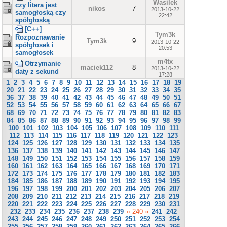
Wasilek
czy litera jest
nikos
7
2013-10-22
samogłoską czy
22:42
spółgłoską
[C++]
Tym3k
Rozpoznawanie
Tym3k
9
2013-10-22
spółgłosek i
20:53
samogłosek
m4tx
Otrzymanie
maciek112
8
2013-10-22
daty z sekund
17:28
1
2
3
4
5
6
7
8
9
10
11
12
13
14
15
16
17
18
19
20
21
22
23
24
25
26
27
28
29
30
31
32
33
34
35
36
37
38
39
40
41
42
43
44
45
46
47
48
49
50
51
52
53
54
55
56
57
58
59
60
61
62
63
64
65
66
67
68
69
70
71
72
73
74
75
76
77
78
79
80
81
82
83
84
85
86
87
88
89
90
91
92
93
94
95
96
97
98
99
100
101
102
103
104
105
106
107
108
109
110
111
112
113
114
115
116
117
118
119
120
121
122
123
124
125
126
127
128
129
130
131
132
133
134
135
136
137
138
139
140
141
142
143
144
145
146
147
148
149
150
151
152
153
154
155
156
157
158
159
160
161
162
163
164
165
166
167
168
169
170
171
172
173
174
175
176
177
178
179
180
181
182
183
184
185
186
187
188
189
190
191
192
193
194
195
196
197
198
199
200
201
202
203
204
205
206
207
208
209
210
211
212
213
214
215
216
217
218
219
220
221
222
223
224
225
226
227
228
229
230
231
232
233
234
235
236
237
238
239
« 240 »
241
242
243
244
245
246
247
248
249
250
251
252
253
254
255
256
257
258
259
260
261
262
263
264
265
266