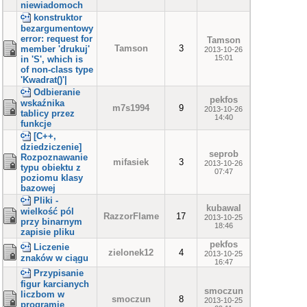
niewiadomoch
konstruktor
bezargumentowy
error: request for
Tamson
Tamson
3
member 'drukuj'
2013-10-26
15:01
in 'S', which is
of non-class type
'Kwadrat()'|
Odbieranie
pekfos
wskaźnika
m7s1994
9
2013-10-26
tablicy przez
14:40
funkcje
[C++,
dziedziczenie]
seprob
Rozpoznawanie
mifasiek
3
2013-10-26
typu obiektu z
07:47
poziomu klasy
bazowej
Pliki -
kubawal
wielkość pól
RazzorFlame
17
2013-10-25
przy binarnym
18:46
zapisie pliku
pekfos
Liczenie
zielonek12
4
2013-10-25
znaków w ciągu
16:47
Przypisanie
figur karcianych
smoczun
liczbom w
smoczun
8
2013-10-25
programie