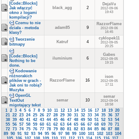
[Code::Blocks]
DejaVu
black_agg
2
Jak włączyć
2012-09-06
19:43
okno z logami
kompilacji?
Czemu to nie
RazzorFlame
adam85
9
działa - metoda
2012-09-06
16:45
klasy?
cyklopek11
Tworzenie
Katruf
4
2012-09-05
bitmapy
20:25
Gabes
[Code::Blocks]
iluminium
6
2012-09-05
Nothing to be
19:15
done.
Kodowanie
różnorakich
ison
RazzorFlame
16
plików w grach -
2012-09-05
17:11
Jak oni to robią?
Muzyka
OpenGL
semar
semar
10
TextOut
2012-09-04
18:58
migotający tekst
1
2
3
4
5
6
7
8
9
10
11
12
13
14
15
16
17
18
19
20
21
22
23
24
25
26
27
28
29
30
31
32
33
34
35
36
37
38
39
40
41
42
43
44
45
46
47
48
49
50
51
52
53
54
55
56
57
58
59
60
61
62
63
64
65
66
67
68
69
70
71
72
73
74
75
76
77
78
79
80
81
82
83
84
85
86
87
88
89
90
91
92
93
94
95
96
97
98
99
100
101
102
103
104
105
106
107
108
109
110
111
112
113
114
115
116
117