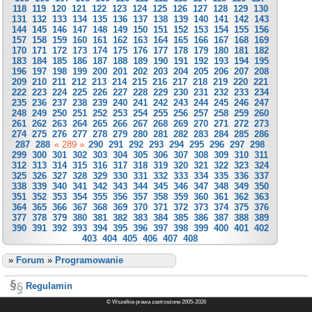
118
119
120
121
122
123
124
125
126
127
128
129
130
131
132
133
134
135
136
137
138
139
140
141
142
143
144
145
146
147
148
149
150
151
152
153
154
155
156
157
158
159
160
161
162
163
164
165
166
167
168
169
170
171
172
173
174
175
176
177
178
179
180
181
182
183
184
185
186
187
188
189
190
191
192
193
194
195
196
197
198
199
200
201
202
203
204
205
206
207
208
209
210
211
212
213
214
215
216
217
218
219
220
221
222
223
224
225
226
227
228
229
230
231
232
233
234
235
236
237
238
239
240
241
242
243
244
245
246
247
248
249
250
251
252
253
254
255
256
257
258
259
260
261
262
263
264
265
266
267
268
269
270
271
272
273
274
275
276
277
278
279
280
281
282
283
284
285
286
287
288
« 289 »
290
291
292
293
294
295
296
297
298
299
300
301
302
303
304
305
306
307
308
309
310
311
312
313
314
315
316
317
318
319
320
321
322
323
324
325
326
327
328
329
330
331
332
333
334
335
336
337
338
339
340
341
342
343
344
345
346
347
348
349
350
351
352
353
354
355
356
357
358
359
360
361
362
363
364
365
366
367
368
369
370
371
372
373
374
375
376
377
378
379
380
381
382
383
384
385
386
387
388
389
390
391
392
393
394
395
396
397
398
399
400
401
402
403
404
405
406
407
408
»
Forum
»
Programowanie
Regulamin
© Wszelkie prawa zastrzeżone 2005-2026