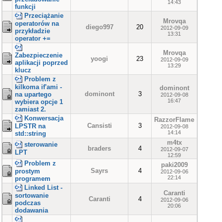
14:43
funkcji
Przeciążanie
Mrovqa
operatorów na
diego997
20
2012-09-09
przykładzie
13:31
operator +=
Mrovqa
Zabezpieczenie
yoogi
23
2012-09-09
aplikacji poprzed
13:29
klucz
Problem z
kilkoma if'ami -
dominont
dominont
3
na upartego
2012-09-08
16:47
wybiera opcje 1
zamiast 2.
Konwersacja
RazzorFlame
Cansisti
3
LPSTR na
2012-09-08
14:14
std::string
m4tx
sterowanie
braders
4
2012-09-07
LPT
12:59
Problem z
paki2009
Sayrs
4
prostym
2012-09-06
22:14
programem
Linked List -
Caranti
sortowanie
Caranti
4
2012-09-06
podczas
20:06
dodawania