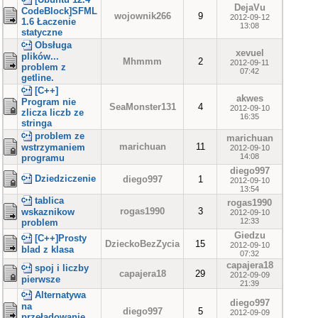
DejaVu
CodeBlock]SFML
wojownik266
9
2012-09-12
1.6 Łaczenie
13:08
statyczne
Obsługa
xevuel
plików...
Mhmmm
2
2012-09-11
problem z
07:42
getline.
[C++]
akwes
Program nie
SeaMonster131
4
2012-09-10
zlicza liczb ze
16:35
stringa
problem ze
marichuan
marichuan
11
wstrzymaniem
2012-09-10
14:08
programu
diego997
Dziedziczenie
diego997
1
2012-09-10
13:54
tablica
rogas1990
rogas1990
3
wskaznikow
2012-09-10
12:33
problem
Giedzu
[C++]Prosty
DzieckoBezZycia
15
2012-09-10
blad z klasa
07:32
capajera18
spoj i liczby
capajera18
29
2012-09-09
pierwsze
21:39
Alternatywa
diego997
na
diego997
5
2012-09-09
przeładowanie