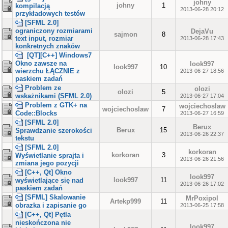
johny
johny
1
kompilacją
2013-06-28 20:12
przykładowych testów
[SFML 2.0]
ograniczony rozmiarami
DejaVu
sajmon
8
text input, rozmiar
2013-06-28 17:43
konkretnych znaków
[QT][C++] Windows7
Okno zawsze na
look997
look997
10
wierzchu ŁĄCZNIE z
2013-06-27 18:56
paskiem zadań
Problem ze
olozi
olozi
5
wskażnikami (SFML 2.0)
2013-06-27 17:04
Problem z GTK+ na
wojciechoslaw
wojciechoslaw
7
Code::Blocks
2013-06-27 16:59
[SFML 2.0]
Berux
Berux
15
Sprawdzanie szerokości
2013-06-26 22:37
tekstu
[SFML 2.0]
korkoran
korkoran
3
Wyświetlanie sprajta i
2013-06-26 21:56
zmiana jego pozycji
[C++, Qt] Okno
look997
look997
11
wyświetlające się nad
2013-06-26 17:02
paskiem zadań
[SFML] Skalowanie
MrPoxipol
Artekp999
11
obrazka i zapisanie go
2013-06-25 17:58
[C++, Qt] Pętla
nieskończona nie
look997