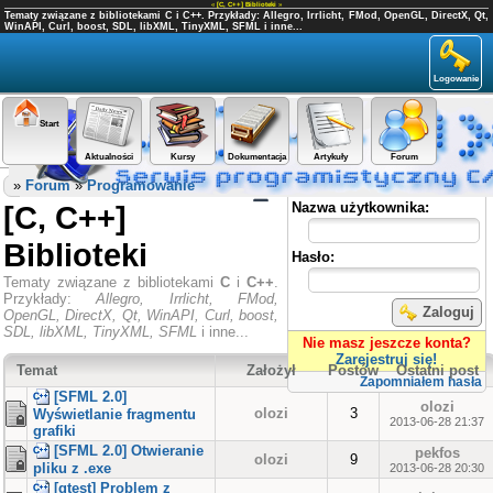
«
[C, C++] Biblioteki
»
Tematy związane z bibliotekami C i C++. Przykłady: Allegro, Irrlicht, FMod, OpenGL, DirectX, Qt,
WinAPI, Curl, boost, SDL, libXML, TinyXML, SFML i inne...
Logowanie
Start
Aktualności
Kursy
Dokumentacja
Artykuły
Forum
Panel użytkownika
»
Forum
»
Programowanie
[C, C++]
Nazwa użytkownika:
Biblioteki
Hasło:
Tematy związane z bibliotekami
C
i
C++
.
Przykłady:
Allegro, Irrlicht, FMod,
Zaloguj
OpenGL, DirectX, Qt, WinAPI, Curl, boost,
SDL, libXML, TinyXML, SFML
i inne...
Nie masz jeszcze konta?
Zarejestruj się!
Temat
Założył
Postów
Ostatni post
Zapomniałem hasła
[SFML 2.0]
olozi
olozi
3
Wyświetlanie fragmentu
2013-06-28 21:37
grafiki
[SFML 2.0] Otwieranie
pekfos
olozi
9
pliku z .exe
2013-06-28 20:30
[gtest] Problem z