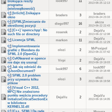
look997
11
blokująca reszty
2013-06-25 12:13
programu
(wielowątkowość)
[Irrlicht] Znikające
braders
braders
3
okno
2013-06-24 23:33
[SFML]Zmierzanie do
akcza
diego997
16
określonej pozycji
2013-06-22 22:43
[C++] 'opencv.hpp': No
DejaVu
roserek
2
such file or directory
2013-06-22 12:08
DejaVu
Licencja SFML
markon
11
2013-06-21 12:29
Implementowanie
MrPoxipol
olozi
2
grafiki z Blendera do
2013-06-21 07:42
SFML 2.0 (OpenGL)
CvKNearest w opencv
DejaVu
Virpi
2
nie daje się usunąć
2013-06-19 19:03
Jak się odnieść do
look997
look997
6
QJsonDocument?
2013-06-19 18:48
SFML 2.0 problem
olozi
olozi
3
przy uzywaniu kilku
2013-06-16 19:58
plikow
[Visual C++ 2012,
MFC] Nie znaleziono
punktu wejścia procedury
DejaVu
DejaVu
2
InitializeCriticalSectionEx
2013-06-16 14:05
w bibliotece
KERNEL32.dll
[C++, SFML] Da rade
Mrovqa