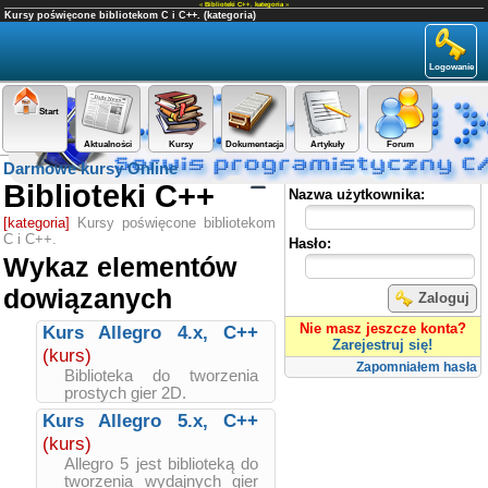
«
Biblioteki C++
,
kategoria
»
Kursy poświęcone bibliotekom C i C++. (kategoria)
Logowanie
Start
Aktualności
Kursy
Dokumentacja
Artykuły
Forum
Darmowe kursy Online
Panel użytkownika
Biblioteki C++
Nazwa użytkownika:
[kategoria]
Kursy poświęcone bibliotekom
C i C++.
Hasło:
Wykaz elementów
dowiązanych
Zaloguj
Nie masz jeszcze konta?
Kurs Allegro 4.x, C++
Zarejestruj się!
(kurs)
Zapomniałem hasła
Biblioteka do tworzenia
prostych gier 2D.
Kurs Allegro 5.x, C++
(kurs)
Allegro 5 jest biblioteką do
tworzenia wydajnych gier