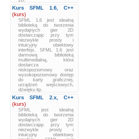
2D.
Kurs SFML 1.6, C++
(kurs)
SFML 1.6 jest idealną
biblioteką do tworzenia
wydajnych gier 2D
dostarczając przy tym
niezwykle prosty i
intuicyjny obiektowy
interfejs. SFML 1.6 jest
darmową biblioteką
multimedialną, która
dostarcza
niskopoziomowy oraz
wysokopoziomowy dostęp
do karty graficznej,
urządzeń wejściowych,
dźwięku itp.
Kurs SFML 2.x, C++
(kurs)
SFML jest idealną
biblioteką do tworzenia
wydajnych gier 2D
dostarczając przy tym
niezwykle prosty i
intuicyjny obiektowy