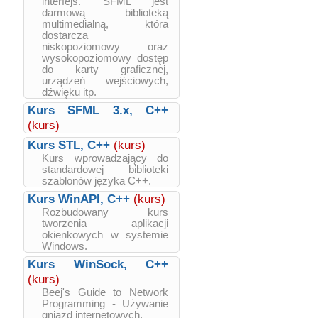
interfejs. SFML jest
darmową biblioteką
multimedialną, która
dostarcza
niskopoziomowy oraz
wysokopoziomowy dostęp
do karty graficznej,
urządzeń wejściowych,
dźwięku itp.
Kurs SFML 3.x, C++
(kurs)
Kurs STL, C++
(kurs)
Kurs wprowadzający do
standardowej biblioteki
szablonów języka C++.
Kurs WinAPI, C++
(kurs)
Rozbudowany kurs
tworzenia aplikacji
okienkowych w systemie
Windows.
Kurs WinSock, C++
(kurs)
Beej's Guide to Network
Programming - Używanie
gniazd internetowych.