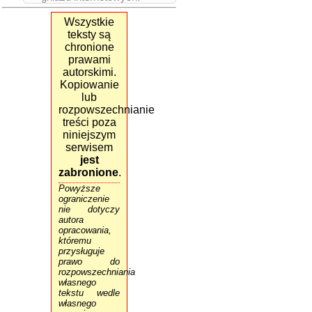
Wszystkie
teksty są
chronione
prawami
autorskimi.
Kopiowanie
lub
rozpowszechnianie
treści poza
niniejszym
serwisem
jest
zabronione
.
Powyższe
ograniczenie
nie dotyczy
autora
opracowania,
któremu
przysługuje
prawo do
rozpowszechniania
własnego
tekstu wedle
własnego