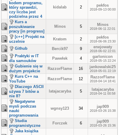
kodem programu,
pekfos
kidalab
2
który sprawdzi,
2018-09-13 00:00
czy liczba jest
podzielna przez 4
Kurs a
Minos
Minos
5
poszukiwanie
2018-06-11 22:01
pracy [in progress]
[c++] Projekt na
pekfos
Kratom
2
uczelnie
2018-06-06 23:30
enejowaty
Github
Bercik97
9
2018-06-02 22:01
Praktyki w IT
garlonicon
Pawełek
4
dla samouków
2018-05-15 22:24
Gubienie się w
jankowalski25
RazzorFlame
16
dużym projekcie
2018-05-01 22:19
Kurs C++ na
RazzorFlame
RazzorFlame
12
YouTube
2018-04-14 18:41
Dlaczego ASCII
latajacaryba
latajacaryba
5
używa 7 bitów a
2018-04-11 00:58
nie 8?
Negatywne
mysli podczas
jap909
wgnsy123
34
nauki
2018-03-26 15:38
programowania
Studia
jap909
Forczek
6
programistyczne
2018-03-26 15:36
Jaka książka