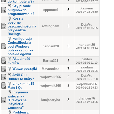
do komputera(?)
2019-07-26 17:37
Czy pisanie
Xavienn
sppmacd
5
pluginów to
2019-07-15 09:30
programowanie?
Koszty
pozornej
DejaVu
rottingham
5
oszcznędności na
2019-07-07 15:55
przykładzie
Boeinga
konfiguracja
Code::Blocks'a
nanoant20
nanoant20
3
pod Windows
2019-04-03 19:44
polska czcionka
polskie ogonki
Aktualność
pekfos
Bartex321
2
kursów
2019-02-02 11:10
aaadam
Wasze początki
Mavannkas
7
2019-02-01 15:06
Jeśli C++
DejaVu
wojownik266
2
Builder to który?
2019-01-15 21:28
Linux mint 19
wojownik266
wojownik266
3
Mate i Qt
2019-01-15 19:53
Inżynieria
wsteczna -
dianceir76
latajacaryba
8
"Praktyczna
2018-12-07 13:05
inżynieria
wsteczna"
Problem z