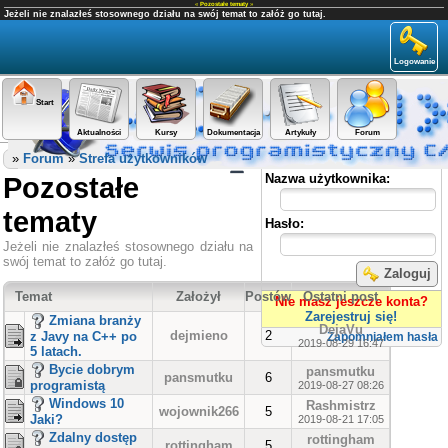
«
Pozostałe tematy
»
Jeżeli nie znalazłeś stosownego działu na swój temat to załóż go tutaj.
Logowanie
Start
Aktualności
Kursy
Dokumentacja
Artykuły
Forum
Panel użytkownika
»
Forum
»
Strefa użytkowników
Pozostałe
Nazwa użytkownika:
tematy
Hasło:
Jeżeli nie znalazłeś stosownego działu na
swój temat to załóż go tutaj.
Zaloguj
Temat
Założył
Postów
Ostatni post
Nie masz jeszcze konta?
Zarejestruj się!
Zmiana branży
DejaVu
dejmieno
2
z Javy na C++ po
Zapomniałem hasła
2019-08-29 16:47
5 latach.
Bycie dobrym
pansmutku
pansmutku
6
programistą
2019-08-27 08:26
Windows 10
Rashmistrz
wojownik266
5
Jaki?
2019-08-21 17:05
Zdalny dostęp
rottingham
rottingham
5