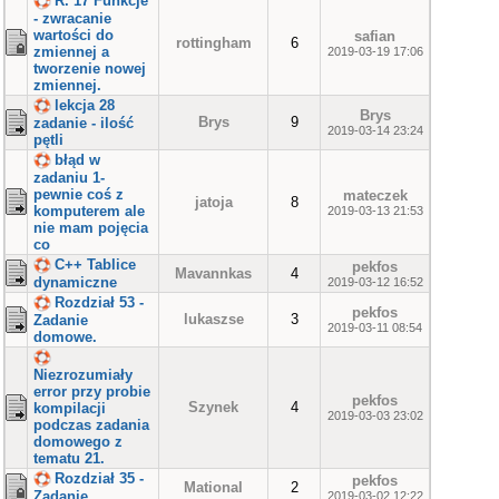
R. 17 Funkcje
- zwracanie
wartości do
safian
rottingham
6
zmiennej a
2019-03-19 17:06
tworzenie nowej
zmiennej.
lekcja 28
Brys
Brys
9
zadanie - ilość
2019-03-14 23:24
pętli
błąd w
zadaniu 1-
pewnie coś z
mateczek
jatoja
8
komputerem ale
2019-03-13 21:53
nie mam pojęcia
co
C++ Tablice
pekfos
Mavannkas
4
dynamiczne
2019-03-12 16:52
Rozdział 53 -
pekfos
lukaszse
3
Zadanie
2019-03-11 08:54
domowe.
Niezrozumiały
error przy probie
pekfos
Szynek
4
kompilacji
2019-03-03 23:02
podczas zadania
domowego z
tematu 21.
Rozdział 35 -
pekfos
Mational
2
Zadanie
2019-03-02 12:22