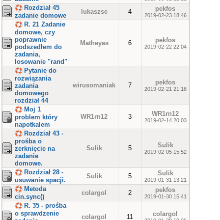
Rozdział 45
pekfos
lukaszse
4
zadanie domowe
2019-02-23 18:46
R. 21 Zadanie
domowe, czy
poprawnie
pekfos
Matheyas
6
podszedłem do
2019-02-22 22:04
zadania,
losowanie "rand"
Pytanie do
rozwiązania
pekfos
wirusomaniak
7
zadania
2019-02-21 21:18
domowego
rozdział 44
Moj 1
WR1rn12
WR1rn12
3
problem który
2019-02-14 20:03
napotkalem
Rozdział 43 -
prośba o
Sulik
Sulik
5
zerknięcie na
2019-02-05 15:52
zadanie
domowe.
Rozdział 28 -
Sulik
Sulik
5
usuwanie spacji.
2019-01-31 13:21
Metoda
pekfos
colargol
2
cin.sync()
2019-01-30 15:41
R. 35 - prośba
o sprawdzenie
colargol
colargol
11