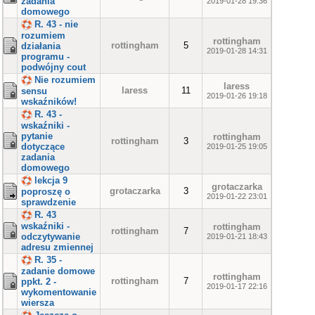
zadania
2019-01-28 19:36
domowego
R. 43 - nie
rozumiem
rottingham
rottingham
5
działania
2019-01-28 14:31
programu -
podwójny cout
Nie rozumiem
laress
laress
11
sensu
2019-01-26 19:18
wskaźników!
R. 43 -
wskaźniki -
pytanie
rottingham
rottingham
3
dotyczące
2019-01-25 19:05
zadania
domowego
lekcja 9
grotaczarka
grotaczarka
3
poproszę o
2019-01-22 23:01
sprawdzenie
R. 43
wskaźniki -
rottingham
rottingham
7
odczytywanie
2019-01-21 18:43
adresu zmiennej
R. 35 -
zadanie domowe
rottingham
rottingham
7
ppkt. 2 -
2019-01-17 22:16
wykomentowanie
wiersza