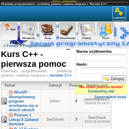
«
Kurs C++ - pierwsza pomoc
»
Podstawy programowania - problemy, pytania i zadania związane z "kursem C++".
Logowanie
Start
Aktualności
Kursy
Dokumentacja
Artykuły
Forum
Panel użytkownika
»
Forum
»
Programowanie
Kurs C++ -
Nazwa użytkownika:
pierwsza pomoc
Hasło:
Podstawy programowania - problemy,
pytania i zadania związane z
kursem C++
.
Zaloguj
Temat
Założył
Postów
Ostatni post
Nie masz jeszcze konta?
Zarejestruj się!
WinAPI -
Skompilowany
Zapomniałem hasła
jankowalski25
johnc
4
program
2019-03-25 14:27
uruchamia się w
dwuch oknach
Poziom 1
DanShark
DanShark
3
Lekcja 8 Zadanie
2019-03-19 20:40
domowe