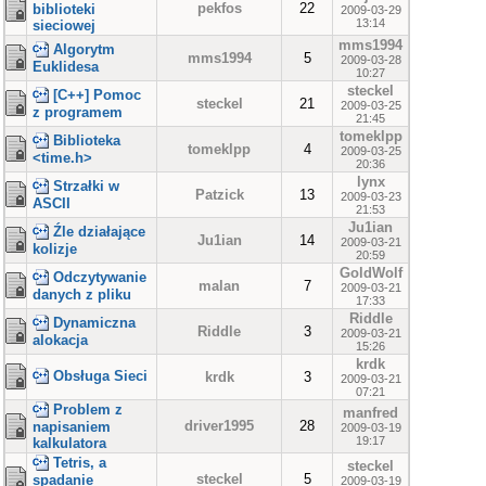
pekfos
22
biblioteki
2009-03-29
13:14
sieciowej
mms1994
Algorytm
mms1994
5
2009-03-28
Euklidesa
10:27
steckel
[C++] Pomoc
steckel
21
2009-03-25
z programem
21:45
tomeklpp
Biblioteka
tomeklpp
4
2009-03-25
<time.h>
20:36
lynx
Strzałki w
Patzick
13
2009-03-23
ASCII
21:53
Ju1ian
Źle działające
Ju1ian
14
2009-03-21
kolizje
20:59
GoldWolf
Odczytywanie
malan
7
2009-03-21
danych z pliku
17:33
Riddle
Dynamiczna
Riddle
3
2009-03-21
alokacja
15:26
krdk
Obsługa Sieci
krdk
3
2009-03-21
07:21
Problem z
manfred
driver1995
28
napisaniem
2009-03-19
19:17
kalkulatora
Tetris, a
steckel
steckel
5
spadanie
2009-03-19