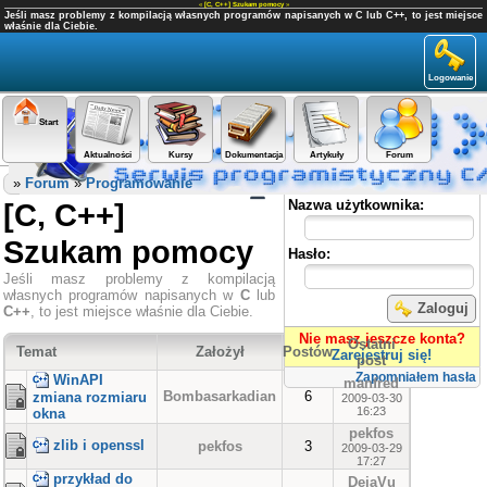
«
[C, C++] Szukam pomocy
»
Jeśli masz problemy z kompilacją własnych programów napisanych w C lub C++, to jest miejsce
właśnie dla Ciebie.
Logowanie
Start
Aktualności
Kursy
Dokumentacja
Artykuły
Forum
Panel użytkownika
»
Forum
»
Programowanie
[C, C++]
Nazwa użytkownika:
Szukam pomocy
Hasło:
Jeśli masz problemy z kompilacją
własnych programów napisanych w
C
lub
Zaloguj
C++
, to jest miejsce właśnie dla Ciebie.
Nie masz jeszcze konta?
Ostatni
Temat
Założył
Postów
Zarejestruj się!
post
Zapomniałem hasła
WinAPI
manfred
Bombasarkadian
6
zmiana rozmiaru
2009-03-30
16:23
okna
pekfos
zlib i openssl
pekfos
3
2009-03-29
17:27
przykład do
DejaVu