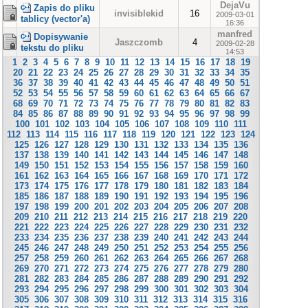
DejaVu
Zapis do pliku
invisiblekid
16
2009-03-01
tablicy (vector'a)
16:36
manfred
Dopisywanie
Jaszczomb
4
2009-02-28
tekstu do pliku
14:53
1
2
3
4
5
6
7
8
9
10
11
12
13
14
15
16
17
18
19
20
21
22
23
24
25
26
27
28
29
30
31
32
33
34
35
36
37
38
39
40
41
42
43
44
45
46
47
48
49
50
51
52
53
54
55
56
57
58
59
60
61
62
63
64
65
66
67
68
69
70
71
72
73
74
75
76
77
78
79
80
81
82
83
84
85
86
87
88
89
90
91
92
93
94
95
96
97
98
99
100
101
102
103
104
105
106
107
108
109
110
111
112
113
114
115
116
117
118
119
120
121
122
123
124
125
126
127
128
129
130
131
132
133
134
135
136
137
138
139
140
141
142
143
144
145
146
147
148
149
150
151
152
153
154
155
156
157
158
159
160
161
162
163
164
165
166
167
168
169
170
171
172
173
174
175
176
177
178
179
180
181
182
183
184
185
186
187
188
189
190
191
192
193
194
195
196
197
198
199
200
201
202
203
204
205
206
207
208
209
210
211
212
213
214
215
216
217
218
219
220
221
222
223
224
225
226
227
228
229
230
231
232
233
234
235
236
237
238
239
240
241
242
243
244
245
246
247
248
249
250
251
252
253
254
255
256
257
258
259
260
261
262
263
264
265
266
267
268
269
270
271
272
273
274
275
276
277
278
279
280
281
282
283
284
285
286
287
288
289
290
291
292
293
294
295
296
297
298
299
300
301
302
303
304
305
306
307
308
309
310
311
312
313
314
315
316