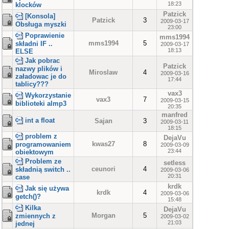
18:23
klocków
Patzick
[Konsola]
Patzick
3
2009-03-17
Obsługa myszki
23:00
Poprawienie
mms1994
mms1994
5
składni IF ..
2009-03-17
18:13
ELSE
Jak pobrac
Patzick
nazwy plików i
Miroslaw
4
2009-03-16
załadowac je do
17:44
tablicy???
vax3
Wykorzystanie
vax3
7
2009-03-15
biblioteki almp3
20:35
manfred
int a float
Sajan
3
2009-03-11
18:15
problem z
DejaVu
kwas27
8
programowaniem
2009-03-09
23:44
obiektowym
Problem ze
setless
ceunori
4
składnią switch ..
2009-03-06
20:31
case
krdk
Jak się używa
krdk
4
2009-03-06
getch()?
15:48
Kilka
DejaVu
Morgan
5
zmiennych z
2009-03-02
21:03
jednej