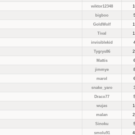
wiktor12348
1
bigboo
GoldWolf
1
Tival
1
invisiblekid
Tygrys86
2
Mattis
jimmye
marol
snake_yaro
Draco77
wujas
1
malan
2
Sinoku
smolu91
4