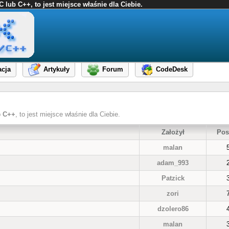
ub C++, to jest miejsce właśnie dla Ciebie.
cja
Artykuły
Forum
CodeDesk
b
C++
, to jest miejsce właśnie dla Ciebie.
Założył
Pos
malan
adam_993
Patzick
zori
dzolero86
malan