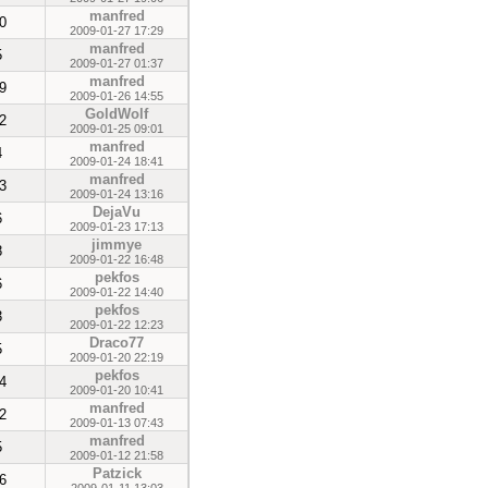
manfred
0
2009-01-27 17:29
manfred
5
2009-01-27 01:37
manfred
9
2009-01-26 14:55
GoldWolf
2
2009-01-25 09:01
manfred
4
2009-01-24 18:41
manfred
3
2009-01-24 13:16
DejaVu
6
2009-01-23 17:13
jimmye
8
2009-01-22 16:48
pekfos
6
2009-01-22 14:40
pekfos
3
2009-01-22 12:23
Draco77
5
2009-01-20 22:19
pekfos
4
2009-01-20 10:41
manfred
2
2009-01-13 07:43
manfred
5
2009-01-12 21:58
Patzick
6