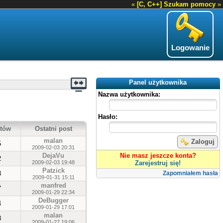
«
[C, C++] Szukam pomocy
»
Logowanie
Panel użytkownika
Nazwa użytkownika:
Hasło:
tów
Ostatni post
malan
Zaloguj
5
2009-02-03 20:31
DejaVu
Nie masz jeszcze konta?
2
2009-02-03 19:48
Zarejestruj się!
Patzick
3
Zapomniałem hasła
2009-01-31 15:11
manfred
7
2009-01-29 22:34
DeBugger
4
2009-01-29 17:01
malan
3
2009-01-27 19:06