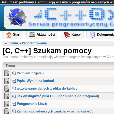
Jeśli masz problemy z kompilacją własnych programów napisanych w C l
Start
Aktualności
Kursy
Dokumenta
»
Forum
»
Programowanie
[C, C++] Szukam pomocy
Jeśli masz problemy z kompilacją własnych programów napisanych w
C
lu
Temat
Problem z 'gets()'
Pętla. Wyniki na końcu!
wczytywanie danych z pliku do tablicy
Jak obsługiwać pliki DLL (podpinanie do programu)
Potęgowanie Liczb
Zamiana pojedynczych znaków w jedną 'całość'.