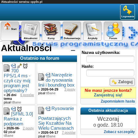
Aktualności serwisu cpp0x.pl
Logowanie
Start
Aktualności
Kursy
Dokumentacja
Artykuły
Forum
Aktualności
Panel użytkownika
Nazwa użytkownika:
Ostatnio na forum
Hasło:
700
Narzędzie
FPS/1.4 ms -
do rysowania
czyli czy mój
Zaloguj
linii i bounding box
program jest
»
2026-04-29
3 posty
optymalny?
Nie masz jeszcze konta?
pisał
tBane
Zarejestruj się!
»
26 dni
6 postów
temu
Zapomniałem hasła
pisał
tBane
Rysowanie
Ostatnia aktualizacja
[SFML 3.0]
Wczoraj
Powtarzających
Ramka z
Się Kszałtów Na
podpisem
o godz. 18:10
Wielu Canvasach
»
2026-06-
2 posty
Zobacz szczegóły
02
pisał
»
2026-04-17
7 postów
tBane
pisał
tBane