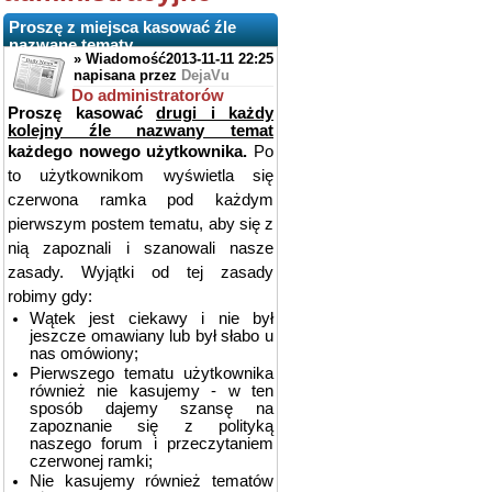
Proszę z miejsca kasować źle
nazwane tematy
» Wiadomość
2013-11-11 22:25
napisana przez
DejaVu
Do administratorów
Proszę kasować
drugi i każdy
kolejny źle nazwany temat
każdego nowego użytkownika.
Po
to użytkownikom wyświetla się
czerwona ramka pod każdym
pierwszym postem tematu, aby się z
nią zapoznali i szanowali nasze
zasady. Wyjątki od tej zasady
robimy gdy:
Wątek jest ciekawy i nie był
jeszcze omawiany lub był słabo u
nas omówiony;
Pierwszego tematu użytkownika
również nie kasujemy - w ten
sposób dajemy szansę na
zapoznanie się z polityką
naszego forum i przeczytaniem
czerwonej ramki;
Nie kasujemy również tematów