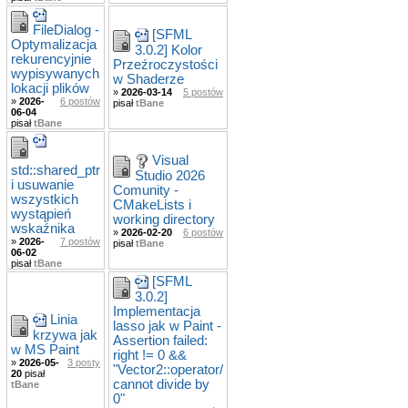
FileDialog -
[SFML
Optymalizacja
3.0.2] Kolor
rekurencyjnie
Przeźroczystości
wypisywanych
w Shaderze
lokacji plików
»
2026-03-14
5 postów
»
2026-
6 postów
pisał
tBane
06-04
pisał
tBane
Visual
std::shared_ptr
Studio 2026
i usuwanie
Comunity -
wszystkich
CMakeLists i
wystąpień
working directory
wskaźnika
»
2026-02-20
6 postów
»
2026-
7 postów
pisał
tBane
06-02
pisał
tBane
[SFML
3.0.2]
Implementacja
Linia
lasso jak w Paint -
krzywa jak
Assertion failed:
w MS Paint
right != 0 &&
»
2026-05-
3 posty
"Vector2::operator/
20
pisał
cannot divide by
tBane
0"