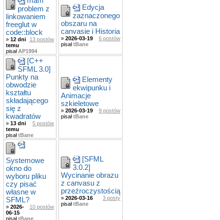
mam
Edycja
problem z
zaznaczonego
linkowaniem
obszaru na
freeglut w
canvasie i Historia
code::block
»
2026-03-19
6 postów
»
12 dni
13 postów
pisał
tBane
temu
pisał
AP1994
[C++
SFML 3.0]
Punkty na
Elementy
obwodzie
ekwipunku i
kształtu
Animacje
składającego
szkieletowe
się z
»
2026-03-19
9 postów
kwadratów
pisał
tBane
»
13 dni
5 postów
temu
pisał
tBane
[SFML
Systemowe
3.0.2]
okno do
Wycinanie obrazu
wyboru pliku
z canvasu z
czy pisać
przeźroczystością
własne w
»
2026-03-16
3 posty
SFML?
pisał
tBane
»
2026-
10 postów
06-15
pisał
tBane