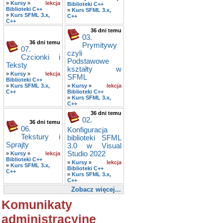
»
Kursy
»
lekcja
Biblioteki C++
Biblioteki C++
»
Kurs SFML 3.x,
»
Kurs SFML 3.x,
C++
C++
36 dni temu
03.
36 dni temu
Prymitywy
07.
czyli
Czcionki i
Podstawowe
Teksty
kształty w
»
Kursy
»
lekcja
SFML
Biblioteki C++
»
Kurs SFML 3.x,
»
Kursy
»
lekcja
C++
Biblioteki C++
»
Kurs SFML 3.x,
C++
36 dni temu
02.
36 dni temu
06.
Konfiguracja
Tekstury i
biblioteki SFML
Sprajty
3.0 w Visual
Studio 2022
»
Kursy
»
lekcja
Biblioteki C++
»
Kursy
»
lekcja
»
Kurs SFML 3.x,
Biblioteki C++
C++
»
Kurs SFML 3.x,
C++
Zobacz więcej...
Komunikaty
administracyjne