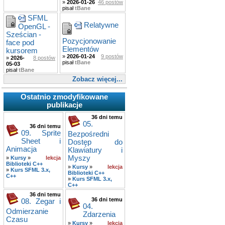
»
2026-01-26
46 postów
pisał
tBane
SFML
Relatywne
OpenGL -
Sześcian -
Pozycjonowanie
face pod
Elementów
kursorem
»
2026-01-24
9 postów
»
2026-
8 postów
pisał
tBane
05-03
pisał
tBane
Zobacz więcej...
Ostatnio zmodyfikowane
publikacje
36 dni temu
05.
36 dni temu
09. Sprite
Bezpośredni
Sheet i
Dostęp do
Animacja
Klawiatury i
Myszy
»
Kursy
»
lekcja
Biblioteki C++
»
Kursy
»
lekcja
»
Kurs SFML 3.x,
Biblioteki C++
C++
»
Kurs SFML 3.x,
C++
36 dni temu
36 dni temu
08. Zegar i
04.
Odmierzanie
Zdarzenia
Czasu
»
Kursy
»
lekcja