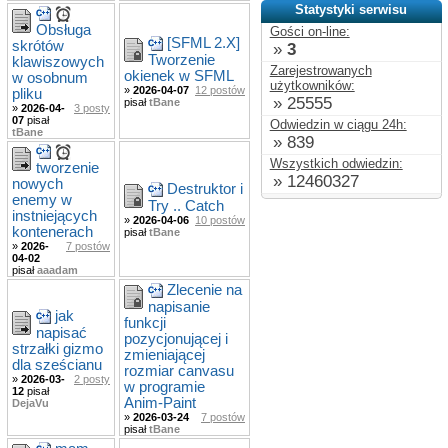
Statystyki serwisu
Obsługa
Gości on-line:
[SFML 2.X]
skrótów
»
3
Tworzenie
klawiszowych
Zarejestrowanych
okienek w SFML
w osobnum
użytkowników:
»
2026-04-07
12 postów
pliku
»
25555
pisał
tBane
»
2026-04-
3 posty
07
pisał
Odwiedzin w ciągu 24h:
tBane
»
839
Wszystkich odwiedzin:
tworzenie
»
12460327
nowych
Destruktor i
enemy w
Try .. Catch
instniejących
»
2026-04-06
10 postów
kontenerach
pisał
tBane
»
2026-
7 postów
04-02
pisał
aaadam
Zlecenie na
napisanie
jak
funkcji
napisać
pozycjonującej i
strzałki gizmo
zmieniającej
dla sześcianu
rozmiar canvasu
»
2026-03-
2 posty
w programie
12
pisał
Anim-Paint
DejaVu
»
2026-03-24
7 postów
pisał
tBane